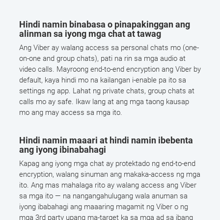
Hindi namin binabasa o pinapakinggan ang
alinman sa iyong mga chat at tawag
Ang Viber ay walang access sa personal chats mo (one-
on-one and group chats), pati na rin sa mga audio at
video calls. Mayroong end-to-end encryption ang Viber by
default, kaya hindi mo na kailangan i-enable pa ito sa
settings ng app. Lahat ng private chats, group chats at
calls mo ay safe. Ikaw lang at ang mga taong kausap
mo ang may access sa mga ito.
Hindi namin maaari at hindi namin ibebenta
ang iyong ibinabahagi
Kapag ang iyong mga chat ay protektado ng end-to-end
encryption, walang sinuman ang makaka-access ng mga
ito. Ang mas mahalaga rito ay walang access ang Viber
sa mga ito — na nangangahulugang wala anuman sa
iyong ibabahagi ang maaaring magamit ng Viber o ng
mga 3rd party upang ma-target ka sa mga ad sa ibang