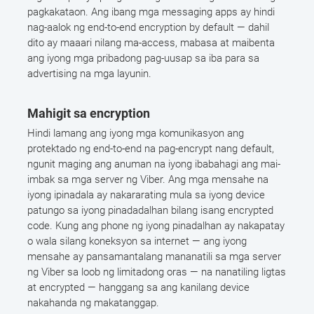
pagkakataon. Ang ibang mga messaging apps ay hindi
nag-aalok ng end-to-end encryption by default — dahil
dito ay maaari nilang ma-access, mabasa at maibenta
ang iyong mga pribadong pag-uusap sa iba para sa
advertising na mga layunin.
Mahigit sa encryption
Hindi lamang ang iyong mga komunikasyon ang
protektado ng end-to-end na pag-encrypt nang default,
ngunit maging ang anuman na iyong ibabahagi ang mai-
imbak sa mga server ng Viber. Ang mga mensahe na
iyong ipinadala ay nakararating mula sa iyong device
patungo sa iyong pinadadalhan bilang isang encrypted
code. Kung ang phone ng iyong pinadalhan ay nakapatay
o wala silang koneksyon sa internet — ang iyong
mensahe ay pansamantalang mananatili sa mga server
ng Viber sa loob ng limitadong oras — na nanatiling ligtas
at encrypted — hanggang sa ang kanilang device
nakahanda ng makatanggap.