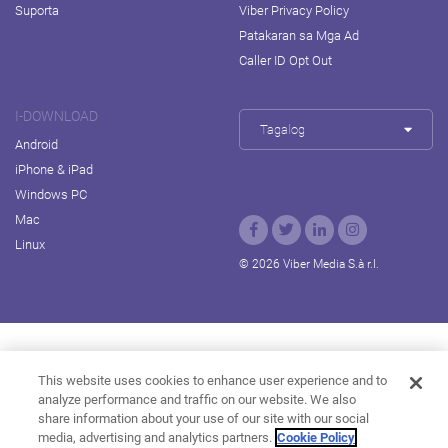
Suporta
Viber Privacy Policy
Patakaran sa Mga Ad
Caller ID Opt Out
I-DOWNLOAD
Tagalog
Android
iPhone & iPad
Windows PC
Mac
Linux
© 2026 Viber Media S.à r.l.
Rakuten Viki
Rakuten Kobo
Rakuten Travel
This website uses cookies to enhance user experience and to
analyze performance and traffic on our website. We also
Rakuten Marketing
Rakuten Insight
Rakuten TV
share information about your use of our site with our social
About Rakuten
media, advertising and analytics partners.
Cookie Policy