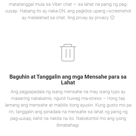
matatanggal mula sa Viber chat — sa lahat na panig ng pag-
uusap. Habang ito ay naka-ON, ang pagkilos upang i-screenshot
ay mailalahad sa chat. Ang privay ay privacy 🙂
Baguhin at Tanggalin ang mga Mensahe para sa
Lahat
Ang pagpapadala ng isang mensahe na may isang typo ay
maaaring nakakainis, ngunit huwag ma-stress – i-long tap
lamang ang mensahe at mabilis itong ayusin. Kung gusto mo pa
rin, tanggalin ang ipinadala na mensahe sa lahat ng panig ng
pag-uusap, kahit na nakita na ito. Nakokontol mo ang iyong
ibinabahagi.