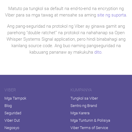
Matuto pa tungkol sa default na end-to-end na encryption ng
Viber para sa mga tawag at mensahe sa aming
site ng suporta
.
Ang pang-seguridad na protokol ng Viber ay ginawa gamit ang
parehong “double ratchet” na protokol na nahahanap sa Open
Whisper Systems Signal application, pero hindi binabahagi ang
kanilang source code. Ang buo naming pangseguridad na
kabuuang pananaw ay makukuha
dito
.
VIBER
KUMPANYA
Mga Tampok
Tungkol sa Viber
Blog
Sentro ng Brand
Seguridad
Mga Karera
Viber Out
Mga Tuntunin & Polisiya
Negosyo
Viber Terms of Service