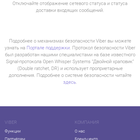
Отключайте отображение сетевого статуса и статуса
доставки входящих сообщений.
Подробнее о механизмах безопасности Viber вы можете
узнать на
Портале поддержки
. Протокол безопасности Viber
был разработан нашими специалистами на базе известного
Signal-протокола Open Whisper Systems “Двойной храповик”
(Double ratchet, DR) и использует проприетарные
дополнения. Подробнее о системе безопасности читайте
здесь
.
VIBER
КОМПАНИЯ
Функции
О нас
Партнёрам
Бренд-центр