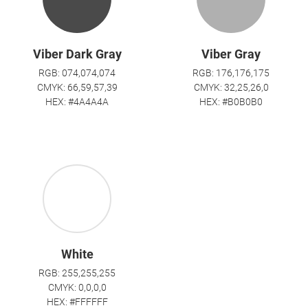
Viber Dark Gray
Viber Gray
RGB: 074,074,074
RGB: 176,176,175
CMYK: 66,59,57,39
CMYK: 32,25,26,0
HEX: #4A4A4A
HEX: #B0B0B0
White
RGB: 255,255,255
CMYK: 0,0,0,0
HEX: #FFFFFF