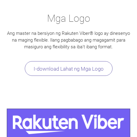
Mga Logo
Ang master na bersiyon ng Rakuten Viber® logo ay dinesenyo
na maging flexible. Ilang pagbabago ang magagamit para
masiguro ang flexibility sa iba't ibang format.
I-download Lahat ng Mga Logo