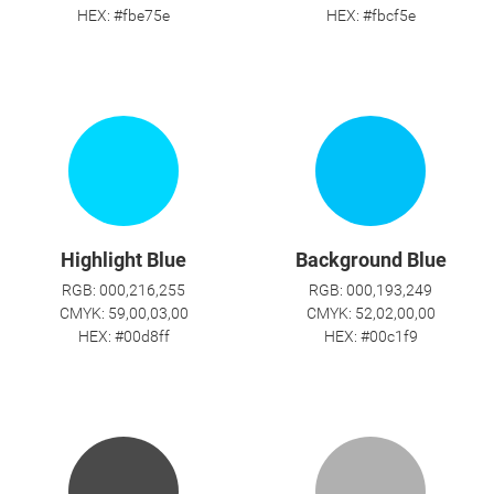
HEX: #fbe75e
HEX: #fbcf5e
Highlight Blue
Background Blue
RGB: 000,216,255
RGB: 000,193,249
CMYK: 59,00,03,00
CMYK: 52,02,00,00
HEX: #00d8ff
HEX: #00c1f9