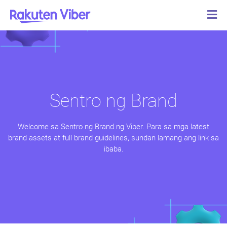
Sentro ng Brand
Welcome sa Sentro ng Brand ng Viber. Para sa mga latest
brand assets at full brand guidelines, sundan lamang ang link sa
ibaba.