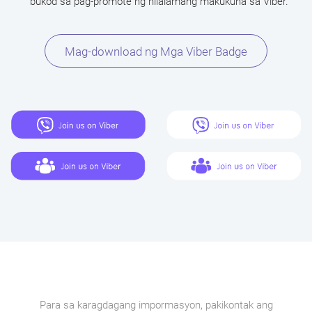
bukod sa pag-promote ng nilalamang makukuha sa Viber.
Mag-download ng Mga Viber Badge
Para sa karagdagang impormasyon, pakikontak ang