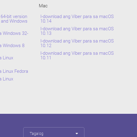
Mac
64-bit version
I-download ang Viber para sa macOS
1 and Windows
10.14
I-download ang Viber para sa macOS
sa Windows 32-
10.13
I-download ang Viber para sa macOS
sa Windows 8
10.12
I-download ang Viber para sa macOS
a Linux
10.11
a Linux Fedora
a Linux
Tagalog