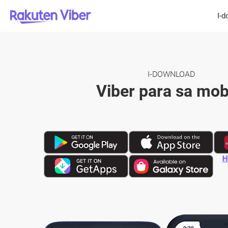
I-
I-DOWNLOAD
Viber para sa mob