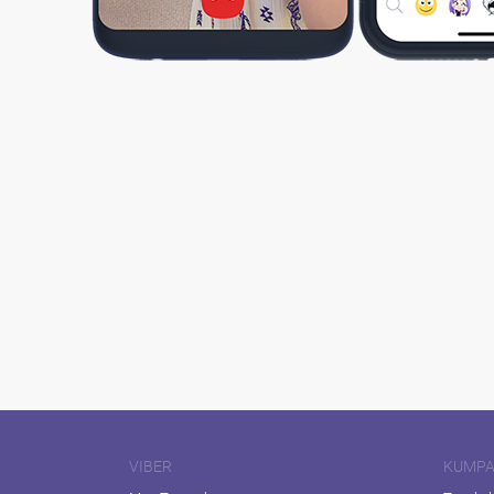
VIBER
KUMPA