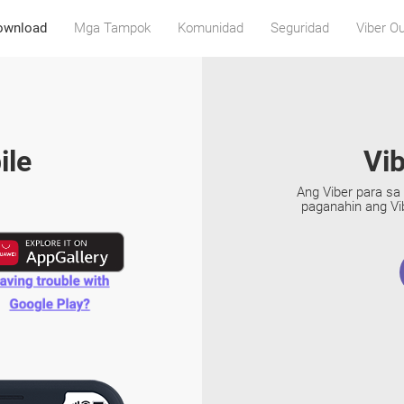
download
Mga Tampok
Komunidad
Seguridad
Viber Ou
ile
Vib
Ang Viber para sa
paganahin ang Vi