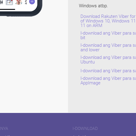
Windows atbp.
Download Rakuten Viber for 
of Windows 10, Windows 1
11 on ARM
I-download ang Viber para 
bit
I-download ang Viber para 
and lower
I-download ang Viber para s
Ubuntu
I-download ang Viber para s
I-download ang Viber para s
AppImage
NYA
I-DOWNLOAD