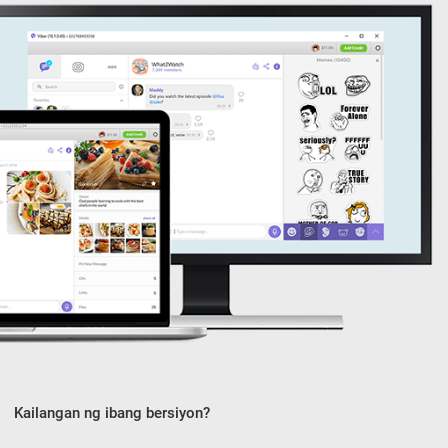
Kailangan ng ibang bersiyon?