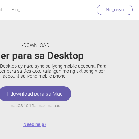
t
Blog
Negosyo
I-DOWNLOAD
er para sa Desktop
 Desktop ay naka-sync sa iyong mobile account. Para
ber para sa Desktop, kailangan mo ng aktibong Viber
account sa iyong mobile phone.
I-download para sa Mac
macOS 10.15 a mas mataas
Need help?