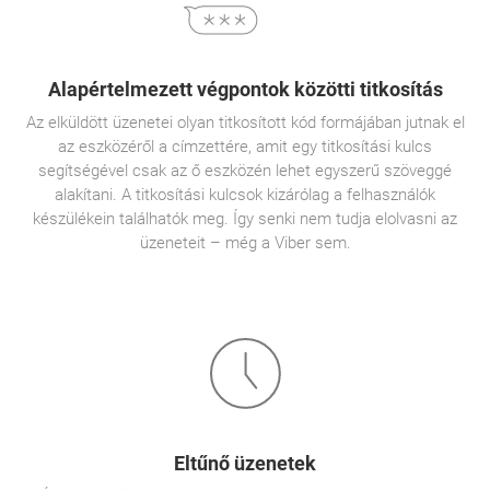
Alapértelmezett végpontok közötti titkosítás
Az elküldött üzenetei olyan titkosított kód formájában jutnak el
az eszközéről a címzettére, amit egy titkosítási kulcs
segítségével csak az ő eszközén lehet egyszerű szöveggé
alakítani. A titkosítási kulcsok kizárólag a felhasználók
készülékein találhatók meg. Így senki nem tudja elolvasni az
üzeneteit – még a Viber sem.
Eltűnő üzenetek