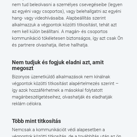
nem tud beleolvasni a személyes csevegéseibe (legyen
az egyéni vagy csoportos), vagy belehallgatni az egyéni
hang- vagy videohívásaiba. Alapbeállítás szerint
alkalmazzuk a végpontok közötti titkosítást, tehát azt
nem kell külön beállítani. A magán- és csoportos
kommunikáció tökéletesen biztonságos, így azt csak Ön
és partnere olvashatja, illetve hallhatja.
Nem tudjuk és fogjuk eladni azt, amit
megoszt
Bizonyos üzenetküldő alkalmazások nem kínálnak
végpontok közötti titkosítást alapértelmezés szerint –
így azok hozzáférhetnek a másokkal folytatott
magánbeszélgetéseihez, olvashatják és eladhatják
reklám célokra.
Több mint titkosítás
Nemcsak a kommunikációt védi alapesetben a
végpontok közötti titkosítás, de a továbbítás után az ön