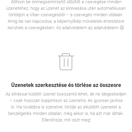
Állítson be önmegsemmisítő időzítőt a csevegése minden
üzenetéhez, hogy az üzenet az elolvasása után automatikusan
törlődjön a Viber csevegésből – a csevegés minden oldalán.
Amíg be van kapcsolva, a képernyőkép műveletek értesítésre
kerülnek a csevegésben. Az adatvédelem az adatvédelem 😉
Üzenetek szerkesztése és törlése az összesre
Az elírással küldött üzenet bosszantó lehet, de ne idegeskedjen
– csak hosszan koppintson az üzenetre, és gyorsan javítsa
ki. Ha továbbra is szeretné, törölje az elküldött üzenetet a
beszélgetés minden oldalán, még akkor is, ha azt már látták.
Ellenőrizze, mit oszt meg!