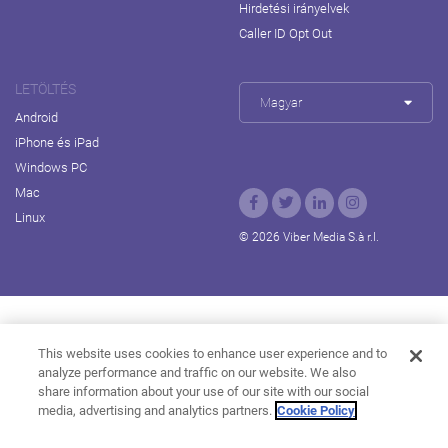
Hirdetési irányelvek
Caller ID Opt Out
LETÖLTÉS
Magyar
Android
iPhone és iPad
Windows PC
Mac
Linux
© 2026 Viber Media S.à r.l.
Rakuten Viki
Rakuten Kobo
Rakuten Travel
This website uses cookies to enhance user experience and to
analyze performance and traffic on our website. We also
Rakuten Marketing
Rakuten Insight
Rakuten TV
share information about your use of our site with our social
About Rakuten
media, advertising and analytics partners.
Cookie Policy