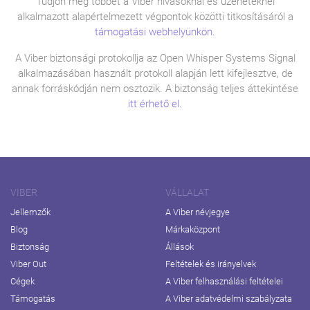
Tudjon meg többet a Viber hívásoknál és üzeneteknél
alkalmazott alapértelmezett végpontok közötti titkosításáról a
támogatási webhelyünkön
.
A Viber biztonsági protokollja az Open Whisper Systems Signal
alkalmazásában használt protokoll alapján lett kifejlesztve, de
annak forráskódján nem osztozik. A biztonság teljes áttekintése
itt érhető el
.
VIBER
VÁLLALAT
Jellemzők
A Viber névjegye
Blog
Márkaközpont
Biztonság
Állások
Viber Out
Feltételek és irányelvek
Cégek
A Viber felhasználási feltételei
Támogatás
A Viber adatvédelmi szabályzata