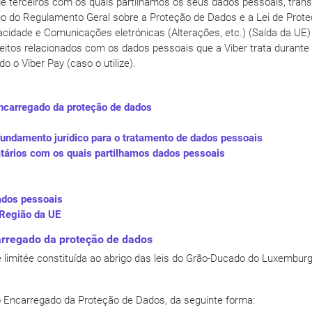
 terceiros com os quais partilhamos os seus dados pessoais, transf
go do Regulamento Geral sobre a Proteção de Dados e a Lei de Prot
vacidade e Comunicações eletrónicas (Alterações, etc.) (Saída da 
eitos relacionados com os dados pessoais que a Viber trata durante
ndo o Viber Pay (caso o utilize).
ncarregado da proteção de dados
fundamento jurídico para o tratamento de dados pessoais
atários com os quais partilhamos dados pessoais
ados pessoais
 Região da UE
arregado da proteção de dados
té limitée constituída ao abrigo das leis do Grão-Ducado do Luxembur
Encarregado da Proteção de Dados, da seguinte forma: