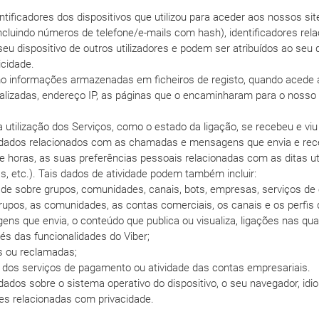
dentificadores dos dispositivos que utilizou para aceder aos nossos sit
(incluindo números de telefone/e-mails com hash), identificadores re
seu dispositivo de outros utilizadores e podem ser atribuídos ao seu 
icidade.
o informações armazenadas em ficheiros de registo, quando acede a
ualizadas, endereço IP, as páginas que o encaminharam para o nosso
a utilização dos Serviços, como o estado da ligação, se recebeu e v
ados relacionados com as chamadas e mensagens que envia e rec
oras, as suas preferências pessoais relacionadas com as ditas ut
, etc.). Tais dados de atividade podem também incluir:
de sobre grupos, comunidades, canais, bots, empresas, serviços de 
rupos, as comunidades, as contas comerciais, os canais e os perfis 
s que envia, o conteúdo que publica ou visualiza, ligações nas quai
vés das funcionalidades do Viber;
s ou reclamadas;
e dos serviços de pagamento ou atividade das contas empresariais.
 dados sobre o sistema operativo do dispositivo, o seu navegador, id
ões relacionadas com privacidade.