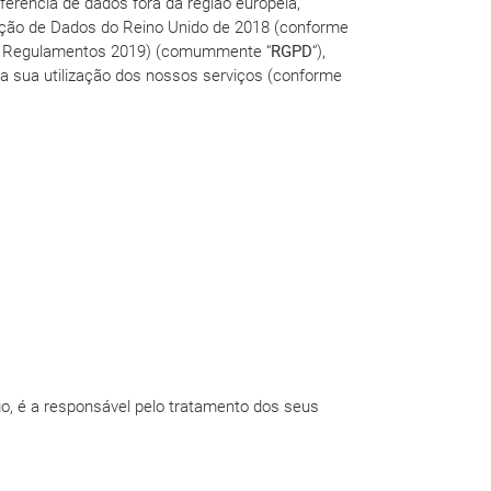
erência de dados fora da região europeia,
eção de Dados do Reino Unido de 2018 (conforme
UE) Regulamentos 2019) (comummente “
RGPD
“),
 a sua utilização dos nossos serviços (conforme
go, é a responsável pelo tratamento dos seus