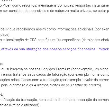
 critério.
 do Viber, como resumos, mensagens corrigidas, respostas instantâne
 ser consideradas sensíveis e de natureza muito privada, se optar p
 de IP que recolhemos assim como informações adicionais (por exemp
idade).
izar a localização de GPS para fins muito específicos (detalhados ab
 através da sua utilização dos nossos serviços financeiros limita
as:
s ou subscreva os nossos Serviços Premium (por exemplo, um plano Vi
, iremos tratar os seus dados de faturação (por exemplo, nome compl
ções relacionadas com a transação (por exemplo, o valor da compr
país, o primeiro e os 4 últimos dígitos do seu cartão de crédito).
t:
tificação da transação, hora e data da compra, descrição da compra
xto livre pelo utilizador).