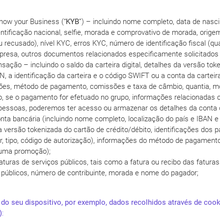
Know your Business (“
KYB
”) – incluindo nome completo, data de nasci
entificação nacional, selfie, morada e comprovativo de morada, orig
u recusado), nível KYC, erros KYC, número de identificação fiscal (
presa, outros documentos relacionados especificamente solicitados
ção – incluindo o saldo da carteira digital, detalhes da versão token
N, a identificação da carteira e o código SWIFT ou a conta da cart
ruções, método de pagamento, comissões e taxa de câmbio, quantia, m
o, se o pagamento for efetuado no grupo, informações relacionadas 
pessoas, poderemos ter acesso ou armazenar os detalhes da conta d
onta bancária (incluindo nome completo, localização do país e IBAN e
 da versão tokenizada do cartão de crédito/débito, identificações d
or, tipo, código de autorização), informações do método de pagament
numa promoção);
ras de serviços públicos, tais como a fatura ou recibo das faturas d
públicos, número de contribuinte, morada e nome do pagador;
o seu dispositivo, por exemplo, dados recolhidos através de cooki
)
: