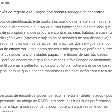
amente.
avés do registo e utilização dos nossos serviços de encontros:
os de identificação e de conta, tais como o nome, data de nasciment
mpos e interesses, e quaisquer outras informações e conteúdos que op
e si próprio/a, o que procura encontrar, os seus hábitos, a sua situa
alização exata (através e sujeita às permissões do seu dispositivo) é 
respondências com os participantes próximos dos serviços de encon
ços de encontros –
tais como gostos e não gostos de perfis de outros
 e quaisquer funcionalidades pagas, inferências de tais atividades.
u perfil de encontros é genuíno e impedir a falsificação de identida
fil com uma selfie fornecida por si. Isto envolve a análise de caract
s, para as quais apenas mantemos uma pontuação com o resultado 
 serviços de encontros, podemos recolher e tratar determinados ti
 pessoais” ao abrigo do RGPD. Isto pode incluir as suas preferências
s para fazer a correspondência com potenciais parceiros, e outras 