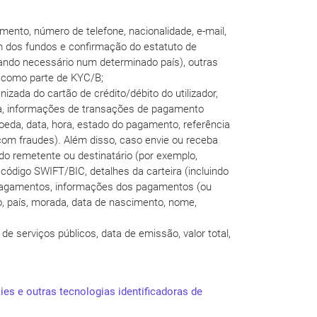
mento, número de telefone, nacionalidade, e-mail,
em dos fundos e confirmação do estatuto de
quando necessário num determinado país), outras
 como parte de KYC/B;
izada do cartão de crédito/débito do utilizador,
eira, informações de transações de pagamento
oeda, data, hora, estado do pagamento, referência
com fraudes). Além disso, caso envie ou receba
o remetente ou destinatário (por exemplo,
 código SWIFT/BIC, detalhes da carteira (incluindo
os pagamentos, informações dos pagamentos (ou
o, país, morada, data de nascimento, nome,
e serviços públicos, data de emissão, valor total,
es e outras tecnologias identificadoras de