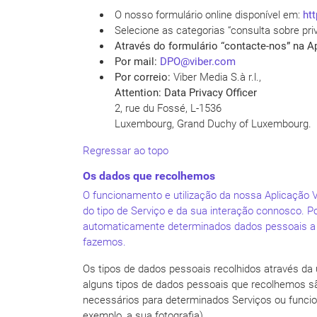
O nosso formulário online disponível em:
ht
Selecione as categorias “consulta sobre pr
Através do formulário “contacte-nos” na A
Por mail:
DPO@viber.com
Por correio:
Viber Media S.à r.l.,
Attention: Data Privacy Officer
2, rue du Fossé, L-1536
Luxembourg, Grand Duchy of Luxembourg.
Regressar ao topo
Os dados que recolhemos
O funcionamento e utilização da nossa Aplicação 
do tipo de Serviço e da sua interação connosco. 
automaticamente determinados dados pessoais a pa
fazemos.
Os tipos de dados pessoais recolhidos através da 
alguns tipos de dados pessoais que recolhemos sã
necessários para determinados Serviços ou funciona
exemplo, a sua fotografia).