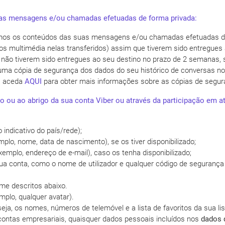
s mensagens e/ou chamadas efetuadas de forma privada:
os os conteúdos das suas mensagens e/ou chamadas efetuadas de f
s multimédia nelas transferidos) assim que tiverem sido entregue
ão tiverem sido entregues ao seu destino no prazo de 2 semanas, s
ma cópia de segurança dos dados do seu histórico de conversas no 
 – aceda
AQUI
para obter mais informações sobre as cópias de segur
o ou ao abrigo da sua conta Viber ou através da participação em at
 indicativo do país/rede);
plo, nome, data de nascimento), se os tiver disponibilizado;
emplo, endereço de e-mail), caso os tenha disponibilizado;
sua conta, como o nome de utilizador e qualquer código de segurança
rme descritos abaixo.
mplo, qualquer avatar).
 seja, os nomes, números de telemóvel e a lista de favoritos da sua l
e contas empresariais, quaisquer dados pessoais incluídos nos
dados 