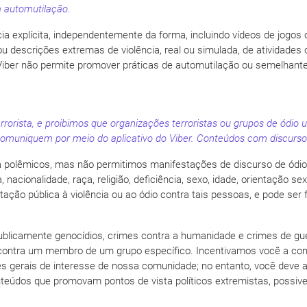
 automutilação.
ia explícita, independentemente da forma, incluindo vídeos de jogos 
ou descrições extremas de violência, real ou simulada, de atividades
 Viber não permite promover práticas de automutilação ou semelhantes,
rorista, e proibimos que organizações terroristas ou grupos de ódio
uniquem por meio do aplicativo do Viber. Conteúdos com discurso d
ta polêmicos, mas não permitimos manifestações de discurso de ódi
cionalidade, raça, religião, deficiência, sexo, idade, orientação sexua
citação pública à violência ou ao ódio contra tais pessoas, e pode se
r publicamente genocídios, crimes contra a humanidade e crimes de gu
contra um membro de um grupo específico. Incentivamos você a compar
es gerais de interesse de nossa comunidade; no entanto, você deve
onteúdos que promovam pontos de vista políticos extremistas, poss