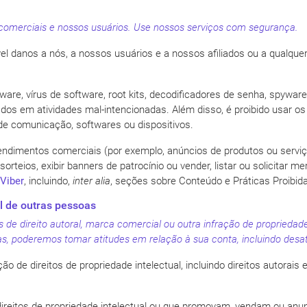
comerciais e nossos usuários. Use nossos serviços com segurança.
 danos a nós, a nossos usuários e a nossos afiliados ou a qualquer
lware, vírus de software, root kits, decodificadores de senha, spywa
s em atividades mal-intencionadas. Além disso, é proibido usar os se
de comunicação, softwares ou dispositivos.
imentos comerciais (por exemplo, anúncios de produtos ou serviç
rteios, exibir banners de patrocínio ou vender, listar ou solicitar m
 Viber
, incluindo,
inter alia
, seções sobre Conteúdo e Práticas Proibid
al de outras pessoas
de direito autoral, marca comercial ou outra infração de propriedade 
oas, poderemos tomar atitudes em relação à sua conta, incluindo desat
ão de direitos de propriedade intelectual, incluindo direitos autorai
direitos de propriedade intelectual ou que promovam, vendam ou anun