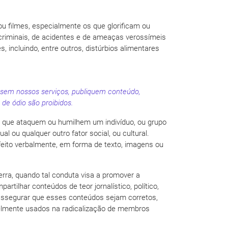
ou filmes, especialmente os que glorificam ou
 criminais, de acidentes e de ameaças verossímeis
 incluindo, entre outros, distúrbios alimentares
 usem nossos serviços, publiquem conteúdo,
e ódio são proibidos.
o que ataquem ou humilhem um indivíduo, ou grupo
l ou qualquer outro fator social, ou cultural.
r feito verbalmente, em forma de texto, imagens ou
erra, quando tal conduta visa a promover a
tilhar conteúdos de teor jornalístico, político,
 assegurar que esses conteúdos sejam corretos,
ivelmente usados na radicalização de membros