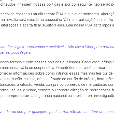
is conteúdos infringem nossas políticas e, por conseguinte, não serão 
ritério, de revisar ou atualizar esta PUA a qualquer momento. Altera
ima revisão será exibida no cabeçalho “Última atualização” acima. A
lterações e aceita ficar sujeito a elas. Leia nossa PUA de tempos
a fins legais, autorizados e aceitáveis. Não use o Viber para praticar
er serviços ilegais.
ssos termos e com nossas políticas publicadas. Caso você infrinja
uindo desativá-la ou suspendê-la. O conteúdo que você publicar ou c
em fornecer informações sobre como infringir essas mesmas leis ou, d
os, difamação, calúnia, ofensa, fraude de cartão de crédito, instruç
toridades, a difusão, venda, compra ou comércio de mercadorias con
como usá-las, a venda, compra ou comercialização de mercadorias fa
e comprometam a segurança nacional ou interferir em investigações
 vender ou comprar qualquer tipo de arma, não ameace ferir uma pes