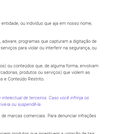
 entidade, ou indivíduo que aja em nosso nome,
re, adware, programas que capturam a digitação de
rviços para violar ou interferir na segurança, ou
os) ou conteúdos que, de alguma forma, envolvam
ercadorias, produtos ou serviços) que violem as
as e Conteúdo Restrito.
intelectual de terceiros. Caso você infrinja os
ivá-la ou suspendê-la.
s e de marcas comerciais. Para denunciar infrações
ciem produtos que incentivem a violação de tais