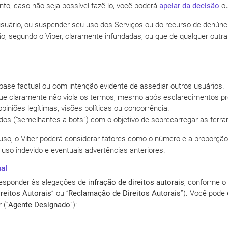
nto, caso não seja possível fazê-lo, você poderá
apelar da decisão
ou
usuário, ou suspender seu uso dos Serviços ou do recurso de denúnci
, segundo o Viber, claramente infundadas, ou que de qualquer out
ase factual ou com intenção evidente de assediar outros usuários.
 que claramente não viola os termos, mesmo após esclarecimentos pr
opiniões legítimas, visões políticas ou concorrência.
dos (“semelhantes a bots”) com o objetivo de sobrecarregar as fer
abuso, o Viber poderá considerar fatores como o número e a proporç
 uso indevido e eventuais advertências anteriores.
ual
responder às alegações de
infração de direitos autorais
, conforme o 
reitos Autorais
” ou “
Reclamação de Direitos Autorais
”). Você pode
 (“
Agente Designado
”):