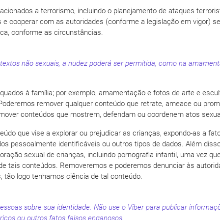
acionados a terrorismo, incluindo o planejamento de ataques terrori
 e cooperar com as autoridades (conforme a legislação em vigor) se
ca, conforme as circunstâncias.
textos não sexuais, a nudez poderá ser permitida, como na amament
quados à família; por exemplo, amamentação e fotos de arte e escu
 Poderemos remover qualquer conteúdo que retrate, ameace ou promov
mover conteúdos que mostrem, defendam ou coordenem atos sexua
teúdo que vise a explorar ou prejudicar as crianças, expondo-as a f
ados pessoalmente identificáveis ou outros tipos de dados. Além diss
ração sexual de crianças, incluindo pornografia infantil, uma vez que
 de tais conteúdos. Removeremos e poderemos denunciar às autorida
, tão logo tenhamos ciência de tal conteúdo.
pessoas sobre sua identidade. Não use o Viber para publicar inform
ricos ou outros fatos falsos enganosos.