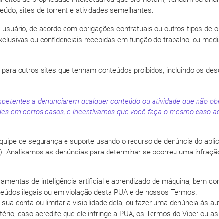
eúdo, sites de torrent e atividades semelhantes.
uário, de acordo com obrigações contratuais ou outros tipos de obri
xclusivas ou confidenciais recebidas em função do trabalho, ou medi
para outros sites que tenham conteúdos proibidos, incluindo os des
mpetentes a denunciarem qualquer conteúdo ou atividade que não ob
des em certos casos, e incentivamos que você faça o mesmo caso a
uipe de segurança e suporte usando o recurso de denúncia do aplic
). Analisamos as denúncias para determinar se ocorreu uma infraçã
erramentas de inteligência artificial e aprendizado de máquina, bem
eúdos ilegais ou em violação desta PUA e de nossos Termos.
ua conta ou limitar a visibilidade dela, ou fazer uma denúncia às 
rio, caso acredite que ele infringe a PUA, os Termos do Viber ou as l