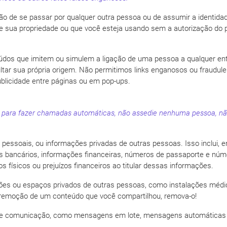
 de se passar por qualquer outra pessoa ou de assumir a identidade 
e sua propriedade ou que você esteja usando sem a autorização do p
údos que imitem ou simulem a ligação de uma pessoa a qualquer ent
tar sua própria origem. Não permitimos links enganosos ou fraudule
licidade entre páginas ou em pop-ups.
 para fazer chamadas automáticas, não assedie nenhuma pessoa, não
pessoais, ou informações privadas de outras pessoas. Isso inclui, e
os bancários, informações financeiras, números de passaporte e núm
s físicos ou prejuízos financeiros ao titular dessas informações.
ções ou espaços privados de outras pessoas, como instalações médi
a remoção de um conteúdo que você compartilhou, remova-o!
 de comunicação, como mensagens em lote, mensagens automáticas