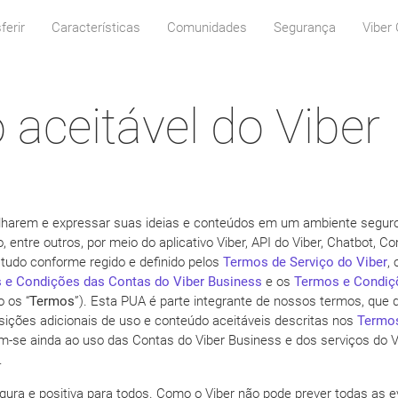
ferir
Características
Comunidades
Segurança
Viber 
o aceitável do Viber
ilharem e expressar suas ideias e conteúdos em um ambiente seguro. 
do, entre outros, por meio do aplicativo Viber, API do Viber, Chatbot
, tudo conforme regido e definido pelos
Termos de Serviço do Viber
,
 e Condições das Contas do Viber Business
e os
Termos e Condiçõ
 os “
Termos
”). Esta PUA é parte integrante de nossos termos, que
osições adicionais de uso e conteúdo aceitáveis descritas nos
Termos
m-se ainda ao uso das Contas do Viber Business e dos serviços do 
.
ura e positiva para todos. Como o Viber não pode prever todas as e