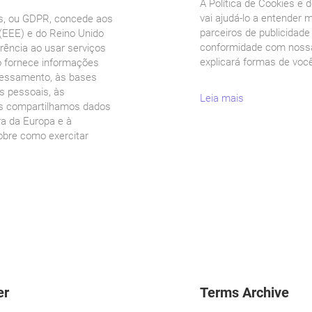
A Política de Cookies e 
vai ajudá-lo a entender
s, ou GDPR, concede aos
parceiros de publicidad
EEE) e do Reino Unido
conformidade com nossa
arência ao usar serviços
explicará formas de você
 fornece informações
cessamento, às bases
s pessoais, às
Leia mais
is compartilhamos dados
ra da Europa e à
obre como exercitar
er
Terms Archive