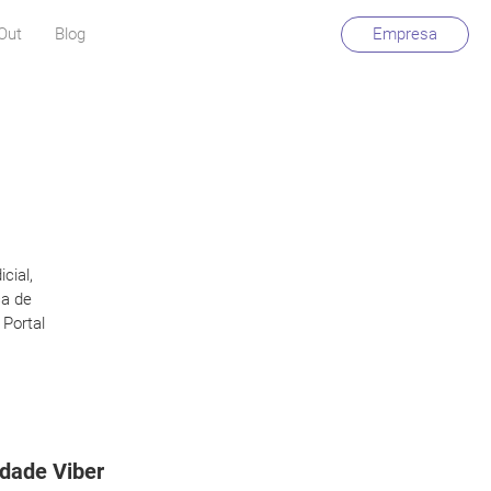
Out
Blog
Empresa
cial,
ca de
Portal
idade Viber