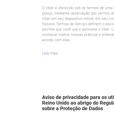
O Viber é oferecido sob os termos de uma l
possa, mediante observação dos termos da
Viber em seu dispositivo móvel, em seu c
Nossos Termos de Serviço definem o escop
permite que você use e aproveite o Viber. 
conhecer melhor nossas práticas e entend
acordo com elas.
Leia mais
Aviso de privacidade para os ut
Reino Unido ao abrigo do Regu
sobre a Proteção de Dados