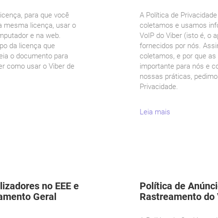
icença, para que você
A Política de Privacidad
 mesma licença, usar o
coletamos e usamos inf
omputador e na web.
VoIP do Viber (isto é, o 
o da licença que
fornecidos por nós. Ass
Leia o documento para
coletamos, e por que as
er como usar o Viber de
importante para nós e c
nossas práticas, pedimos
Privacidade.
Leia mais
ilizadores no EEE e
Política de Anúnc
lamento Geral
Rastreamento do 