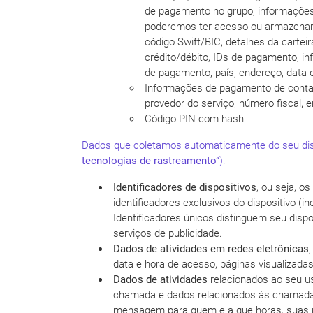
de pagamento no grupo, informações 
poderemos ter acesso ou armazenar o
código Swift/BIC, detalhes da cartei
crédito/débito, IDs de pagamento, i
de pagamento, país, endereço, data 
Informações de pagamento de contas 
provedor do serviço, número fiscal,
Código PIN com hash
Dados que coletamos automaticamente do seu dispos
tecnologias de rastreamento
”
):
Identificadores de dispositivos
, ou seja, o
identificadores exclusivos do dispositivo (
Identificadores únicos distinguem seu disp
serviços de publicidade.
Dados de atividades em redes eletrônicas
data e hora de acesso, páginas visualizadas
Dados de atividades
relacionados ao seu u
chamada e dados relacionados às chamada
mensagem para quem e a que horas, suas pr