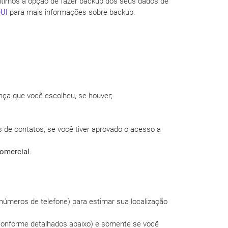
itimos a opção de fazer backup dos seus dados de
UI
para mais informações sobre backup.
nça que você escolheu, se houver;
as de contatos, se você tiver aprovado o acesso a
omercial
.
números de telefone) para estimar sua localização
(conforme detalhados abaixo) e somente se você