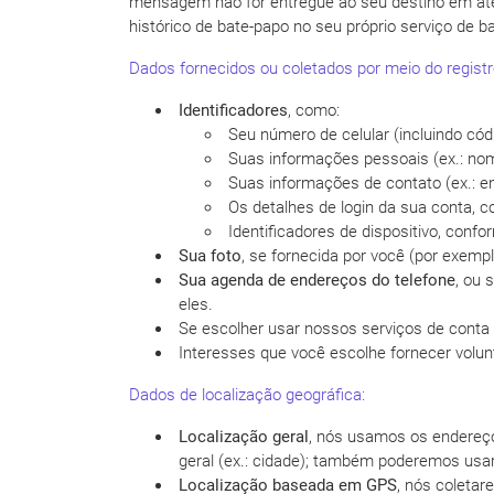
mensagem não for entregue ao seu destino em até
histórico de bate-papo no seu próprio serviço de 
Dados fornecidos ou coletados por meio do registro
Identificadores
, como:
Seu número de celular (incluindo cód
Suas informações pessoais (ex.: nom
Suas informações de contato (ex.: en
Os detalhes de login da sua conta, 
Identificadores de dispositivo, confo
Sua foto
, se fornecida por você (por exempl
Sua agenda de endereços do telefone
, ou 
eles.
Se escolher usar nossos serviços de conta
Interesses que você escolhe fornecer volun
Dados de localização geográfica:
Localização geral
, nós usamos os endereço
geral (ex.: cidade); também poderemos usar
Localização baseada em GPS
, nós coleta