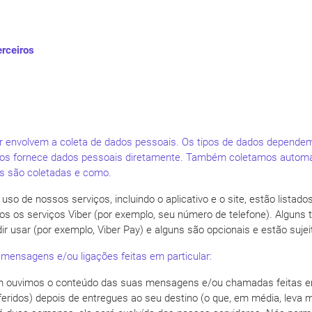
erceiros
er envolvem a coleta de dados pessoais. Os tipos de dados dependem
 nos fornece dados pessoais diretamente. Também coletamos automa
es são coletadas e como.
uso de nossos serviços, incluindo o aplicativo e o site, estão lista
s os serviços Viber (por exemplo, seu número de telefone). Alguns
 usar (por exemplo, Viber Pay) e alguns são opcionais e estão sujeit
nsagens e/ou ligações feitas em particular:
m ouvimos o conteúdo das suas mensagens e/ou chamadas feitas em
ridos) depois de entregues ao seu destino (o que, em média, leva 