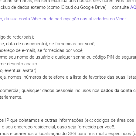
 duas semanas, ela será excluída dos nossos servidores. Nós perm
backup de dados externo (como iCloud ou Google Drive) – consulte
AQ
, da sua conta Viber ou da participação nas atividades do Viber:
igo de rede/país);
e, data de nascimento), se fornecidas por você;
dereço de e-mail), se fornecidas por você;
como seu nome de usuário e qualquer senha ou código PIN de segura
rme descrito abaixo.
o, eventual avatar).
seja, nomes, números de telefone e a lista de favoritos das suas list
 comercial, quaisquer dados pessoais inclusos nos
dados da conta c
tariamente.
s IP que coletamos e outras informações (ex.: códigos de área dos 
 o seu endereço residencial, caso seja fornecido por você.
remos e usaremos a localização do GPS para fins muito específicos 