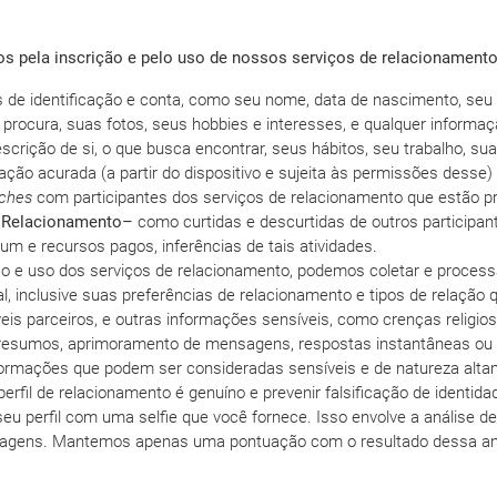
s pela inscrição e pelo uso de nossos serviços de relacionamento
 de identificação e conta, como seu nome, data de nascimento, seu 
 procura, suas fotos, seus hobbies e interesses, e qualquer informaç
crição de si, o que busca encontrar, seus hábitos, seu trabalho, sua
ação acurada (a partir do dispositivo e sujeita às permissões desse) é 
ches
com participantes dos serviços de relacionamento que estão p
e Relacionamento–
como curtidas e descurtidas de outros participant
m e recursos pagos, inferências de tais atividades.
ção e uso dos serviços de relacionamento, podemos coletar e proces
l, inclusive suas preferências de relacionamento e tipos de relação
is parceiros, e outras informações sensíveis, como crenças religiosa
 resumos, aprimoramento de mensagens, respostas instantâneas ou o
ormações que podem ser consideradas sensíveis e de natureza altame
 perfil de relacionamento é genuíno e prevenir falsificação de ident
u perfil com uma selfie que você fornece. Isso envolve a análise de 
ens. Mantemos apenas uma pontuação com o resultado dessa análi