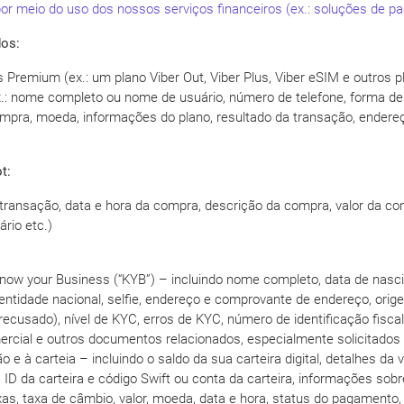
or meio do uso dos nossos serviços financeiros (ex.: soluções de pa
dos:
remium (ex.: um plano Viber Out, Viber Plus, Viber eSIM e outros pla
: nome completo ou nome de usuário, número de telefone, forma de
mpra, moeda, informações do plano, resultado da transação, endereço 
t:
transação, data e hora da compra, descrição da compra, valor da co
ário etc.)
Know your Business (“KYB”) – incluindo nome completo, data de nasci
dentidade nacional, selfie, endereço e comprovante de endereço, ori
 recusado), nível de KYC, erros de KYC, número de identificação fisca
ercial e outros documentos relacionados, especialmente solicitado
e à carteia – incluindo o saldo da sua carteira digital, detalhes da 
 ID da carteira e código Swift ou conta da carteira, informações so
as, taxa de câmbio, valor, moeda, data e hora, status do pagamento