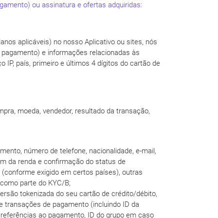
gamento) ou assinatura e ofertas adquiridas:
nos aplicáveis) no nosso Aplicativo ou sites, nós
 pagamento) e informações relacionadas às
IP, país, primeiro e últimos 4 dígitos do cartão de
mpra, moeda, vendedor, resultado da transação,
mento, número de telefone, nacionalidade, e-mail,
gem da renda e confirmação do status de
l (conforme exigido em certos países), outras
s como parte do KYC/B;
versão tokenizada do seu cartão de crédito/débito,
bre transações de pagamento (incluindo ID da
, referências ao pagamento, ID do grupo em caso