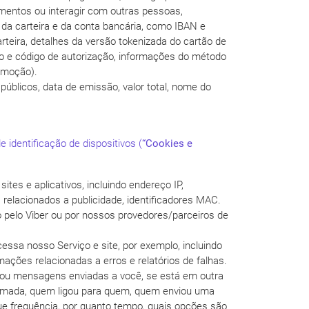
mentos ou interagir com outras pessoas,
 da carteira e da conta bancária, como IBAN e
arteira, detalhes da versão tokenizada do cartão de
po e código de autorização, informações do método
omoção).
úblicos, data de emissão, valor total, nome do
identificação de dispositivos (
“
Cookies e
ites e aplicativos, incluindo endereço IP,
s relacionados a publicidade, identificadores MAC.
o pelo Viber ou por nossos provedores/parceiros de
sa nosso Serviço e site, por exemplo, incluindo
mações relacionadas a erros e relatórios de falhas.
izou mensagens enviadas a você, se está em outra
amada, quem ligou para quem, quem enviou uma
e frequência, por quanto tempo, quais opções são