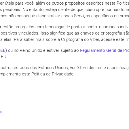
er úteis para você, além de outros propósitos descritos nesta Políti
s pessoais. No entanto, esteja ciente de que, caso opte por não for
os não conseguir disponibilizar esses Serviços específicos ou proce
iber estão protegidos com tecnologia de ponta a ponta: chamadas ind
positivos vinculados. Isso significa que as chaves de criptografia 
elas. Para saber mais sobre a Criptografia do Viber, acesse este li
EEE)
ou no Reino Unido e estiver sujeito ao
Regulamento Geral de Pr
 EU.
de outros estados dos Estados Unidos, você tem direitos e especific
omplementa esta Política de Privacidade.
is