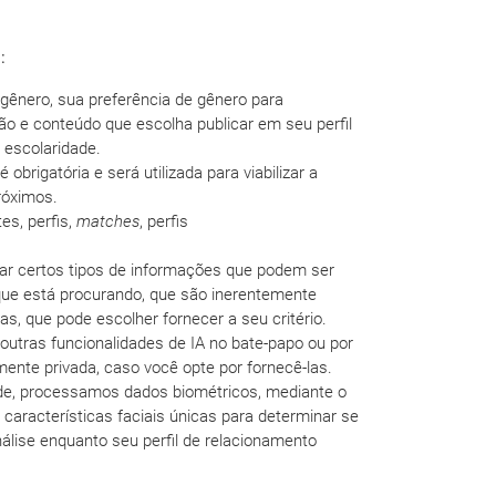
:
gênero, sua preferência de gênero para
ão e conteúdo que escolha publicar em seu perfil
 escolaridade.
obrigatória e será utilizada para viabilizar a
róximos.
es, perfis,
matches
, perfis
sar certos tipos de informações que podem ser
 que está procurando, que são inerentemente
s, que pode escolher fornecer a seu critério.
utras funcionalidades de IA no bate-papo ou por
nte privada, caso você opte por fornecê-las.
idade, processamos dados biométricos, mediante o
características faciais únicas para determinar se
se enquanto seu perfil de relacionamento