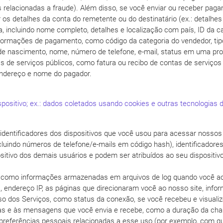
relacionadas a fraude). Além disso, se você enviar ou receber paga
s detalhes da conta do remetente ou do destinatário (ex.: detalhes
ra, incluindo nome completo, detalhes e localização com país, ID da c
nformações de pagamento, como código da categoria do vendedor, ti
de nascimento, nome, número de telefone, e-mail, status em uma pr
de serviços públicos, como fatura ou recibo de contas de serviços p
 endereço e nome do pagador.
itivo; ex.: dados coletados usando cookies e outras tecnologias de 
s identificadores dos dispositivos que você usou para acessar nossos s
incluindo números de telefone/e-mails em código hash), identificadore
ositivo dos demais usuários e podem ser atribuídos ao seu dispositiv
, como informações armazenadas em arquivos de log quando você aces
, endereço IP, as páginas que direcionaram você ao nosso site, infor
so dos Serviços, como status da conexão, se você recebeu e visual
s e às mensagens que você envia e recebe, como a duração da ch
eferências pessoais relacionadas a esse uso (por exemplo, com qu