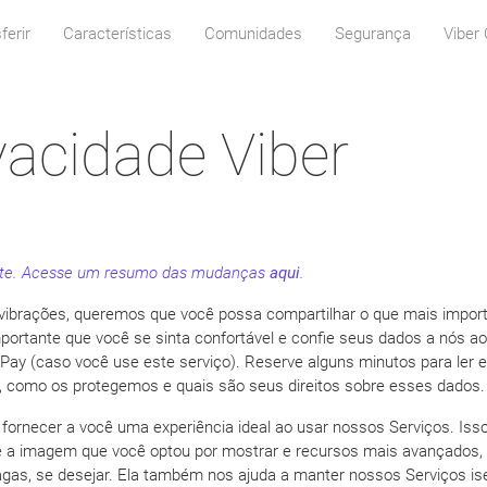
ferir
Características
Comunidades
Segurança
Viber 
ivacidade Viber
ente. Acesse um resumo das mudanças
aqui
.
ibrações, queremos que você possa compartilhar o que mais import
mportante que você se sinta confortável e confie seus dados a nós a
er Pay (caso você use este serviço). Reserve alguns minutos para ler 
, como os protegemos e quais são seus direitos sobre esses dados.
rnecer a você uma experiência ideal ao usar nossos Serviços. Isso i
e a imagem que você optou por mostrar e recursos mais avançados,
agas, se desejar. Ela também nos ajuda a manter nossos Serviços is