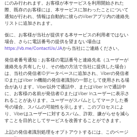
にのみ行われます。お客様が本サービスを利用開始された
際、既存のお客様には、本サービスに加わったことについて
通知が行われ、情報は自動的に彼らのViberアプリ内の連絡先
リストに追加されます。
仮に、お客様が
当社が提供する本サービスの利用者
ではない
場合、さらに電話番号の提供を望まない場合は
https://vb.me/ContactUs/JA
から当社にご連絡ください。
発信者番号通知：お客様の電話番号と連絡先名（ユーザーが
連絡先を共有したり、その他の方法で当社に提供した場合）
は、当社の発信者IDデータベースに追加され、Viberの発信者
IDまたはViber In機能の発信者識別の一部として使用される場
合があります。Viber以外で通話中、またはViber Inで通話中
に、お客様の名前が発信者IDまたはViber Inユーザーに表示さ
れることがあります。ユーザーがスパムとしてマークした番
号の場合、スパムの可能性を示します。このプロセスによ
り、Viberはユーザーに対するスパム、詐欺、嫌がらせを減ら
すことを目的としてサービスを改善することができます。
上記の発信者識別処理をオプトアウトするには、このページ