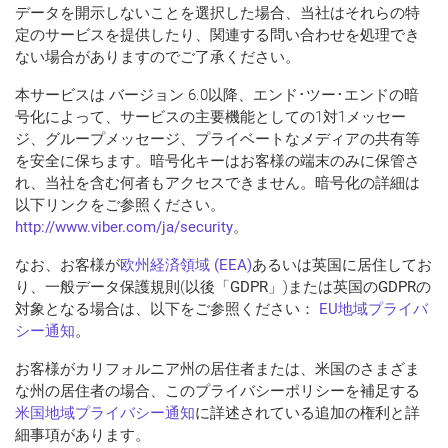
データを開示しないことを選択した場合、当社はそれらの特
定のサービスを提供したり、関連する問い合わせを処理でき
ない場合がありますのでご了承ください。
本サービスは バージョン 6.0以降、エンド･ツー･エンドの暗
号化によって、サービスの主要機能としての1対1メッセー
ジ、グループメッセージ、プライベートなメディアの共有等
を安全に保ちます。暗号化キーはお客様の端末のみに保管さ
れ、当社を含む何者もアクセスできません。暗号化の詳細は
以下リンクをご参照ください。
http://www.viber.com/ja/security
。
なお、お客様が
欧州経済領域 (EEA)
あるいは英国に居住してお
り、一般データ保護規則(以後「
GDPR
」)または英国の
GDPR
の
対象となる場合は、以下をご参照ください：
EU地域プライバ
シー通知
。
お客様がカリフォルニア州の居住者または、米国のさまざま
な州の居住者の場合、このプライバシーポリシーを補足する
米国地域プライバシー通知
に詳述されている追加の権利と詳
細事項があります。