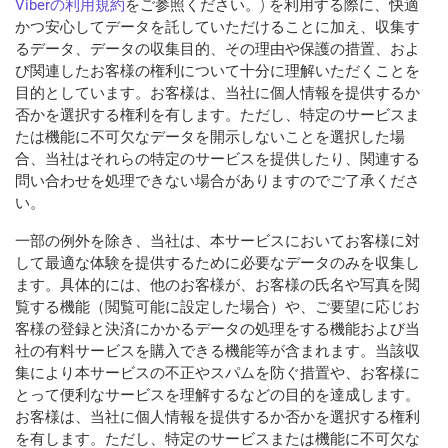
Viber
の利用規約
をご参照ください。) を利用する際に、快適
かつ安心してデータを託していただけることに加え、収集す
るデータ、データの収集目的、その理由や保護の措置、およ
び関連したお客様の権利について十分に理解いただくことを
目的としています。お客様は、当社に個人情報を提供するか
否かを選択する権利を有します。ただし、特定のサービスま
たは機能に不可欠なデータを開示しないことを選択した場
合、当社はそれらの特定のサービスを提供したり、関連する
問い合わせを処理できない場合がありますのでご了承くださ
い。
一部の例外を除き、当社は、本サービスにおいてお客様に対
して最適な体験を提供するために必要なデータのみを収集し
ます。具体的には、他のお客様が、お客様の氏名や写真を閲
覧する機能（閲覧可能に設定した場合）や、ご要望に応じお
客様の登録と決済にかかるデータの処理をする機能および当
社の有料サービスを購入できる機能等が含まれます。当該収
集により本サービスの不正やスパムを防ぐ措置や、お客様に
とって便利なサービスを理解するなどの目的を達成します。
お客様は、当社に個人情報を提供するか否かを選択する権利
を有します。ただし、特定のサービスまたは機能に不可欠な