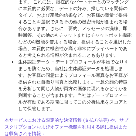
ます。 これには、潜在的なパートナーとのマッチング
に本質的に必要な、デートの好み、探している関係の
タイプ、および宗教的信条など、お客様の裁量で提供
することを選択できるその他の機密情報が含まれる場
合があります。さらに、要約、メッセージの洗練、即
時回答、その他のAIチャットまたはチャットボット機能
などのAI機能を使用する場合、提供することを選択した
場合、本質的に機密性が高く非常にプライベートであ
ると考えられる情報が含まれることもあります。
生体認証データ – デートプロフィールが本物でなりす
ましを防ぐため、当社は生体認証データを処理しま
す。お客様の同意によりプロフィール写真をお客様が
提供された自撮り写真と比較します。一意の顔の特徴
を分析して同じ人物が両方の画像に現れるかどうかを
判断することが含まれます。当社はデートプロフィー
ルが有効である期間に限ってこの分析結果をスコアと
して保管します。
本サービスにおける限定的な決済情報 (支払方法等) や、サブ
スクリプションおよびオファー機能を利用する際に提供また
は収集される情報：