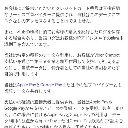
お客様にご提供いただいたクレジットカード番号は直接適切
なサービスプロバイダーに提供され、当社はこのデータにマ
スクなしのアクセスをすることはできません。
また、不正の検出目的でお客様の購入を記録したログを保存
する場合もあり、当該ログはお客様のIPアドレスやその他端末
識別子を含んでいます。
当社は特定の種類のデータを利用し、お客様がViber Chatbot
支払いを通じて第三者企業と相互作用して支払いが行えるよ
うにし、当該データは、仲介者としての当社の役割を果たす
目的で利用します。
当社は
Apple Pay
と
Google Pay
またはその他プロバイダーとも
当該データを共有します。
支払いの確認は直接業者に提供され、当社はApple Payや
Google Payから支払いデータや登録データを受領、共有しませ
ん。この場合におけるApple PayとGoogle Payの利用は、デー
タ利用の観点からApple PayまたはGoogle Payの規約 (下記をご
参照ください。) の対象になる旨をご了承ください。