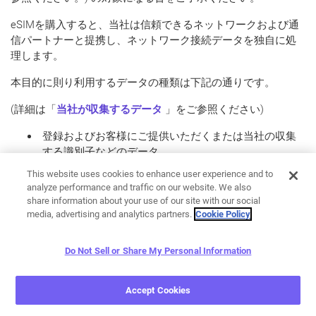
eSIMを購入すると、当社は信頼できるネットワークおよび通
信パートナーと提携し、ネットワーク接続データを独自に処
理します。
本目的に則り利用するデータの種類は下記の通りです。
(詳細は「
当社が収集するデータ
」をご参照ください)
登録およびお客様にご提供いただくまたは当社の収集
する識別子などのデータ
決済にかかる情報
This website uses cookies to enhance user experience and to
analyze performance and traffic on our website. We also
例：
share information about your use of our site with our social
media, advertising and analytics partners.
Cookie Policy
購入したサービス、製品、または本サービスに
関する情報
請求書データ (請求書送付先住所、氏名またはア
Do Not Sell or Share My Personal Information
カウント名、電話番号、アカウント情報、支払
い方法等)、取引関連の情報 (購入金額、購入
Accept Cookies
日、通貨、IPアドレス、国、クレジットカードの
最初と最後の4ケタ等)