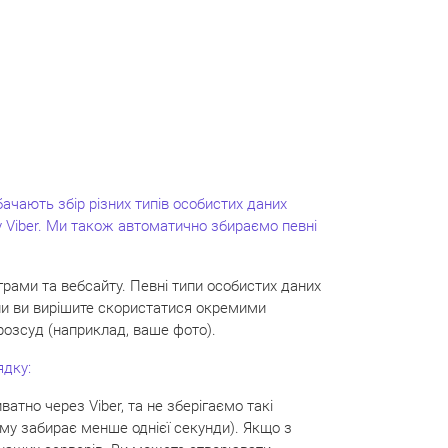
ачають збір різних типів особистих даних
 у Viber. Ми також автоматично збираємо певні
грами та вебсайту. Певні типи особистих даних
коли ви вирішите скористатися окремими
розсуд (наприклад, ваше фото).
ядку:
атно через Viber, та не зберігаємо такі
ому забирає менше однієї секунди). Якщо з