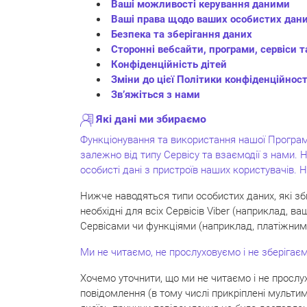
Ваші можливості керування даними
Ваші права щодо ваших особистих дан
Безпека та зберігання даних
Сторонні вебсайти, програми, сервіси та
Конфіденційність дітей
Зміни до цієї Політики конфіденційност
Зв’яжіться з нами
Які дані ми збираємо
Функціонування та використання нашої Програми
залежно від типу Сервісу та взаємодії з нами. 
особисті дані з пристроїв наших користувачів.
Нижче наводяться типи особистих даних, які зб
необхідні для всіх Сервісів Viber (наприклад, 
Сервісами чи функціями (наприклад, платіжними
Ми не читаємо, не прослуховуємо і не зберігаєм
Хочемо уточнити, що ми не читаємо і не прослух
повідомлення (в тому числі прикріплені мульти