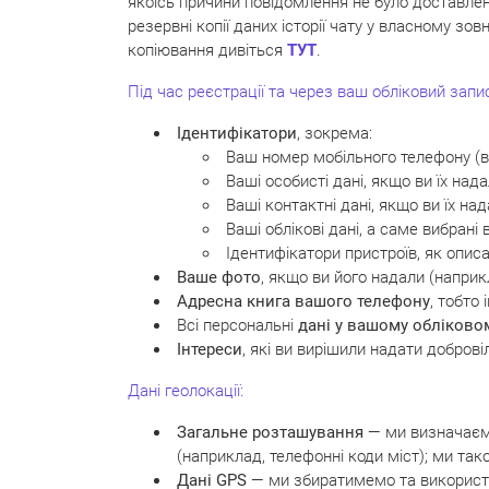
якоїсь причини повідомлення не було доставле
резервні копії даних історії чату у власному з
копіювання дивіться
ТУТ
.
Під час реєстрації та через ваш обліковий запис
Ідентифікатори
, зокрема:
Ваш номер мобільного телефону (в 
Ваші особисті дані, якщо ви їх над
Ваші контактні дані, якщо ви їх на
Ваші облікові дані, а саме вибрані
Ідентифікатори пристроїв, як опис
Ваше фото
, якщо ви його надали (наприк
Адресна книга вашого телефону
, тобто
Всі персональні
дані у вашому обліковом
Інтереси
, які ви вирішили надати доброві
Дані геолокації:
Загальне розташування
— ми визначаємо
(наприклад, телефонні коди міст); ми т
Дані GPS
— ми збиратимемо та використо