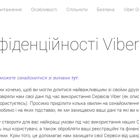
антаження
Особливості
Спільноти
Безпека
Viber O
іденційності Vibe
и можете ознайомитися зі змінами
тут
.
и хочемо, щоб ви могли ділитися найважливішим зі своїми друзям
іряли нам свої дані під час використання Сервісів Viber (як опи
 користуєтесь). Просимо приділити кілька хвилин на ознайомленн
робимо і на яких підставах, як ми захищаємо ваші дані та які ви 
 створити для вас найкращі умови під час використання наших Се
ь інші користувачі, а також обробляти ваші реєстраційні та фінан
ми. Крім того, це допомагає нам захищати свої Сервіси від шахр