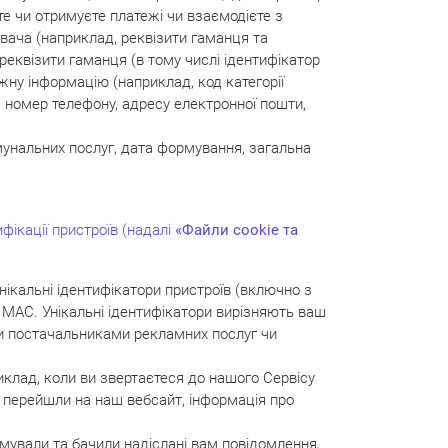
те чи отримуєте платежі чи взаємодієте з
вача (наприклад, реквізити гаманця та
, реквізити гаманця (в тому числі ідентифікатор
іжну інформацію (наприклад, код категорії
я, номер телефону, адресу електронної пошти,
мунальних послуг, дата формування, загальна
фікації пристроїв (надалі
«Файли cookie та
унікальні ідентифікатори пристроїв (включно з
MAC. Унікальні ідентифікатори вирізняють ваш
и постачальниками рекламних послуг чи
риклад, коли ви звертаєтеся до нашого Сервісу
 ви перейшли на наш вебсайт, інформація про
имували та бачили надіслані вам повідомлення,