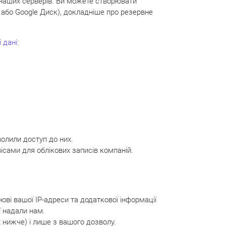
 наших серверів. Ви можете створювати
d або Google Диск), докладніше про резервне
 дані:
волили доступ до них.
ісами для облікових записів компаній.
ві вашої IP-адреси та додаткової інформації
ї надали нам.
нижче) і лише з вашого дозволу.