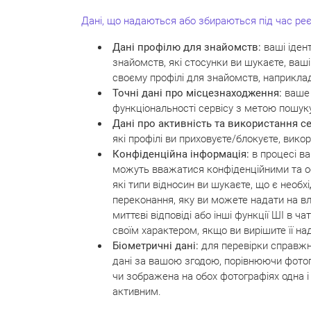
Дані, що надаються або збираються під час реє
Дані
профілю для знайомств:
ваші ідент
знайомств, які стосунки ви шукаєте, ваші 
своєму профілі для знайомств, наприклад
Точні дані про місцезнаходження:
ваше 
функціональності сервісу з метою пошуку
Дані про активність та використання с
які профілі ви приховуєте/блокуєте, вико
Конфіденційна інформація:
в процесі ва
можуть вважатися конфіденційними та о
які типи відносин ви шукаєте, що є необх
переконання, яку ви можете надати на вл
миттєві відповіді або інші функції ШІ в
своїм характером, якщо ви вирішите її на
Біометричні дані:
для перевірки справжн
дані за вашою згодою, порівнюючи фотог
чи зображена на обох фотографіях одна і
активним.