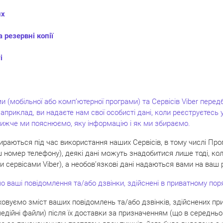
их
 резервні копії
і
 (мобільної або комп’ютерної програми) та Сервісів Viber передб
Наприклад, ви надаєте нам свої особисті дані, коли реєструєтесь
 Нижче ми пояснюємо, яку інформацію і як ми збираємо.
ираються під час використання наших Сервісів, в тому числі Про
ваш номер телефону), деякі дані можуть знадобитися лише тоді, 
 сервісами Viber), а необов’язкові дані надаються вами на ваш 
о ваші повідомлення та/або дзвінки, здійснені в приватному пор
овуємо зміст ваших повідомлень та/або дзвінків, здійснених прив
медійні файли) після їх доставки за призначенням (що в середнь