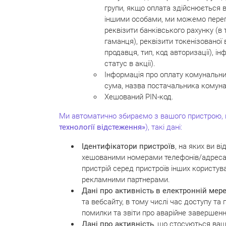
групи, якщо оплата здійснюється в
іншими особами, ми можемо перегл
реквізити банківського рахунку (в 
гаманця), реквізити токенізованої 
продавця, тип, код авторизації), і
статус в акції).
Інформація про оплату комунальни
сума, назва постачальника комунал
Хешований PIN-код.
Ми автоматично збираємо з вашого пристрою, на
технології відстеження»
), такі дані:
Ідентифікатори пристроїв
, на яких ви в
хешованими номерами телефонів/адресами
пристрій серед пристроїв інших корист
рекламними партнерами.
Дані про активність в електронній мер
та вебсайту, в тому числі час доступу та
помилки та звіти про аварійне завершенн
Дані про активність
, що стосуються ваш