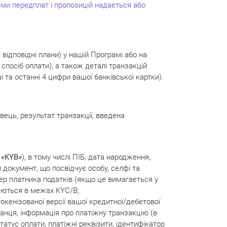
ами передплат і пропозицій надається або
і відповідні плани) у нашій Програмі або на
спосіб оплати), а також деталі транзакцій
і та останні 4 цифри вашої банківської картки).
авець, результат транзакції, введена
і
«KYB»
), в тому числі ПІБ, дата народження,
 документ, що посвідчує особу, селфі та
мер платника податків (якщо це вимагається у
агаються в межах KYC/B;
окенізованої версії вашої кредитної/дебетової
манця, інформація про платіжну транзакцію (в
 статус оплати, платіжні реквізити, ідентифікатор