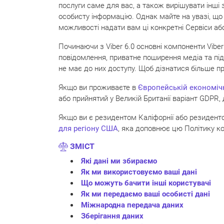
послуги саме для вас, а також вирішувати інші 
особисту інформацію. Однак майте на увазі, що
можливості надати вам ці конкретні Сервіси або
Починаючи з Viber 6.0 основні компоненти Viber
повідомлення, приватне поширення медіа та підк
не має до них доступу. Щоб дізнатися більше п
Якщо ви проживаєте в
Євр
опейські
й економічн
або прийнятий у Великій Британії варіант GDPR,
Якщо ви є резидентом Каліфорнії або резиденто
для регіону США
, яка доповнює цю Політику ко
ЗМІСТ
Які дані ми збираємо
Як ми використовуємо ваші дані
Що можуть бачити інші користувачі
Як ми передаємо ваші особисті дані
Міжнародна передача даних
Зберігання даних