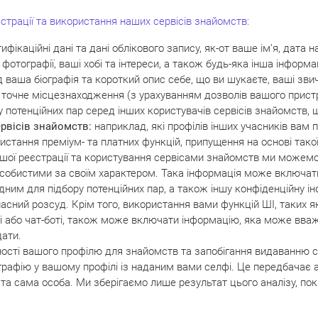
страції та використання наших сервісів знайомств:
ифікаційні дані та дані облікового запису, як-от ваше ім’я, дата
фотографії, ваші хобі та інтереси, а також будь-яка інша інформа
 ваша біографія та короткий опис себе, що ви шукаєте, ваші звич
точне місцезнаходження (з урахуванням дозволів вашого прист
 потенційних пар серед інших користувачів сервісів знайомств,
ервісів знайомств:
наприклад, які профілів інших учасників вам 
ристання преміум- та платних функцій, припущення на основі такої
шої реєстрації та користування сервісами знайомств ми можемо з
собистими за своїм характером. Така інформація може включати
ідним для підбору потенційних пар, а також іншу конфіденційну і
асний розсуд. Крім того, використання вами функцій ШІ, таких 
 чаті або чат-боті, також може включати інформацію, яка може в
дати.
ості вашого профілю для знайомств та запобігання видаванню се
рафію у вашому профілі із наданим вами селфі. Це передбачає а
 та сама особа. Ми зберігаємо лише результат цього аналізу, п