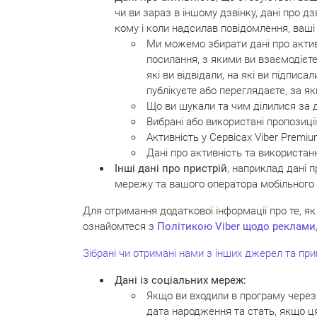
чи ви зараз в іншому дзвінку, дані про д
кому і коли надсилав повідомлення, ваші 
Ми можемо збирати дані про активні
посилання, з якими ви взаємодієте 
які ви відвідали, на які ви підпис
публікуєте або переглядаєте, за я
Що ви шукали та чим ділилися за 
Вибрані або використані пропозиції
Активність у Сервісах Viber Premiu
Дані про активність та використан
Інші дані про пристрій
, наприклад дані 
мережу та вашого оператора мобільного з
Для отримання додаткової інформації про те, я
ознайомтеся з
Політикою Viber щодо реклами,
Зібрані чи отримані нами з інших джерел та при
Дані із соціальних мереж:
Якщо ви входили в програму через 
дата народження та стать, якщо ця