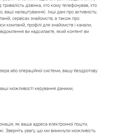
д тривалість дзвінка, хто кому телефонував, хто
, ваші налаштування). Інші дані про активність:
паній, сервісах знайомств, а також про
иси компаній, профілі для знайомств і канали,
повідомлення ви надсилаєте, який контент ви
узера або операційної системи, вашу бездротову
 ваші можливості керування даними,
рмація, як ваша адреса електронної пошти,
жі. Зверніть увагу, що ми вимкнули можливість