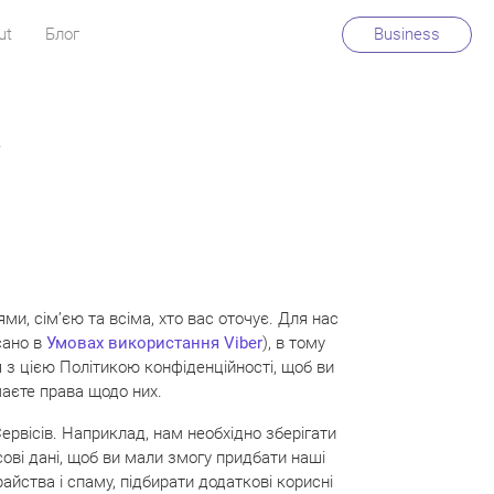
ut
Блог
Business
r
и, сім’єю та всіма, хто вас оточує. Для нас
сано в
Умовах використання Viber
), в тому
я з цією Політикою конфіденційності, щоб ви
маєте права щодо них.
рвісів. Наприклад, нам необхідно зберігати
сові дані, щоб ви мали змогу придбати наші
айства і спаму, підбирати додаткові корисні