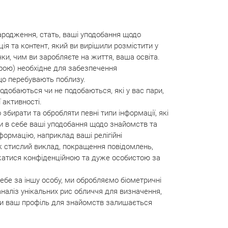
 народження, стать, ваші уподобання щодо
ція та контент, який ви вирішили розмістити у
ки, чим ви заробляєте на життя, ваша освіта.
рою) необхідне для забезпечення
 що перебувають поблизу.
подобаються чи не подобаються, які у вас пари,
 активності.
бирати та обробляти певні типи інформації, які
 в себе ваші уподобання щодо знайомств та
нформацію, наприклад ваші релігійні
як стислий виклад, покращення повідомлень,
важатися конфіденційною та дуже особистою за
бе за іншу особу, ми обробляємо біометричні
наліз унікальних рис обличчя для визначення,
оки ваш профіль для знайомств залишається