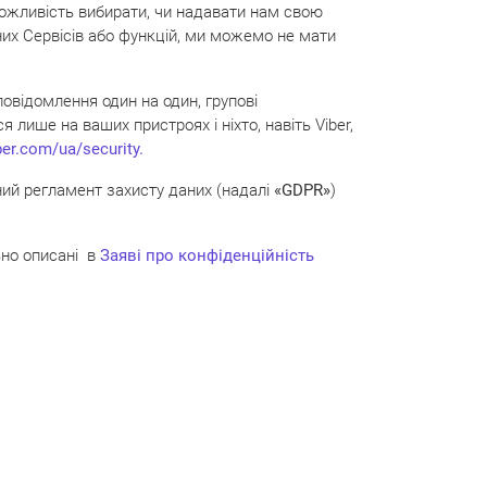
 можливість вибирати, чи надавати нам свою
них Сервісів або функцій, ми можемо не мати
повідомлення один на один, групові
лише на ваших пристроях і ніхто, навіть Viber,
ber.com/ua/security
.
ний регламент захисту даних (надалі
«GDPR»
)
ьно описані в
Заяві про конфіденційність