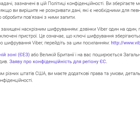
задачі, зазначені в цій Політиці конфіденційності. Ви зберігаєте
 якщо ви вирішите не розкривати дані, які є необхідними для пев
 обробити пов’язані з ними запити.
 захищені наскрізним шифруванням: дзвінки Viber один на один, 
лючені пристрої. Це означає, що ключі шифрування зберігаються 
ро шифрування Viber, перейдіть за цим посиланням:
http://www.vi
ій зоні (ЄЕЗ)
або Великій Британії і на вас поширюється Загаль
 див.
Заяв
у
про конфіденційність для регіону ЄС
.
м різних штатів США, ви маєте додаткові права та умови, детал
нфіденційності.