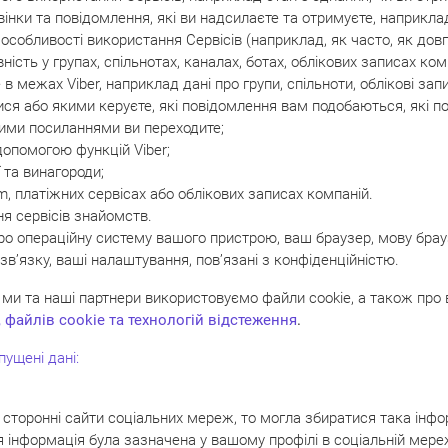
звінки та повідомлення, які ви надсилаєте та отримуєте, наприкла
особливості використання Сервісів (наприклад, як часто, як довго
сть у групах, спільнотах, каналах, ботах, облікових записах ком
в межах Viber, наприклад дані про групи, спільноти, облікові зап
алися або якими керуєте, які повідомлення вам подобаються, які 
кими посиланнями ви переходите;
допомогою функцій Viber;
 та винагороди;
m, платіжних сервісах або облікових записах компаній.
ня сервісів знайомств.
про операційну систему вашого пристрою, ваш браузер, мову бра
в’язку, ваші налаштування, пов’язані з конфіденційністю.
к ми та наші партнери використовуємо файли cookie, а також про
 файлів cookie та технологій відстеження
.
пущені дані:
сторонні сайти соціальних мереж, то могла збиратися така інфо
 інформація була зазначена у вашому профілі в соціальній мере