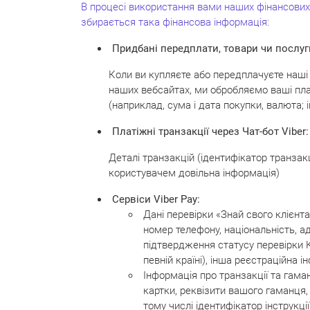
В процесі використання вами наших фінансових 
збирається така фінансова інформація:
Придбані передплати, товари чи послуг
Коли ви купляєте або передплачуєте наші Пл
наших вебсайтах, ми обробляємо ваші платі
(наприклад, сума і дата покупки, валюта; і
Платіжні транзакції через Чат-бот Viber:
Деталі транзакцій (ідентифікатор транзакц
користувачем довільна інформація)
Сервіси Viber Pay:
Дані перевірки «Знай свого клієнта
номер телефону, національність, а
підтвердження статусу перевірки K
певній країні), інша реєстраційна 
Інформація про транзакції та гама
картки, реквізити вашого гаманця, 
тому числі ідентифікатор інструкції