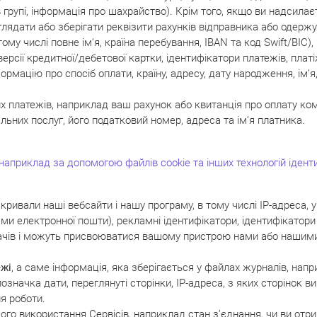
 групі, інформація про шахрайство). Крім того, якщо ви надсилає
ядати або зберігати реквізити рахунків відправника або одержу
тому числі повне ім’я, країна перебування, IBAN та код Swift/BIC)
версії кредитної/дебетової картки, ідентифікатори платежів, плат
нформацію про спосіб оплати, країну, адресу, дату народження, ім’
х платежів, наприклад ваш рахунок або квитанція про оплату ко
ьних послуг, його податковий номер, адреса та ім’я платника.
приклад за допомогою файлів cookie та інших технологій іденти
ідкривали наші вебсайти і нашу програму, в тому числі IP-адреса, 
 електронної пошти), рекламні ідентифікатори, ідентифікатори 
увачів і можуть присвоюватися вашому пристрою нами або нашим
ежі
, а саме інформація, яка зберігається у файлах журналів, нап
 позначка дати, переглянуті сторінки, IP-адреса, з яких сторінок
я роботи.
ого використання Сервісів, наприклад стан з’єднання, чи ви отр