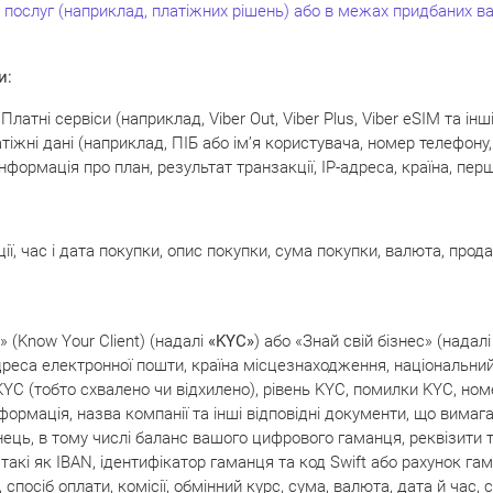
послуг (наприклад, платіжних рішень) або в межах придбаних в
и:
атні сервіси (наприклад, Viber Out, Viber Plus, Viber eSIM та інш
жні дані (наприклад, ПІБ або ім’я користувача, номер телефону, 
нформація про план, результат транзакції, IP-адреса, країна, перш
ії, час і дата покупки, опис покупки, сума покупки, валюта, прод
» (Know Your Client) (надалі
«KYC»
) або «Знай свій бізнес» (надал
дреса електронної пошти, країна місцезнаходження, національний
YC (тобто схвалено чи відхилено), рівень KYC, помилки KYC, но
інформація, назва компанії та інші відповідні документи, що вим
нець, в тому числі баланс вашого цифрового гаманця, реквізити т
такі як IBAN, ідентифікатор гаманця та код Swift або рахунок га
, спосіб оплати, комісії, обмінний курс, сума, валюта, дата й час,