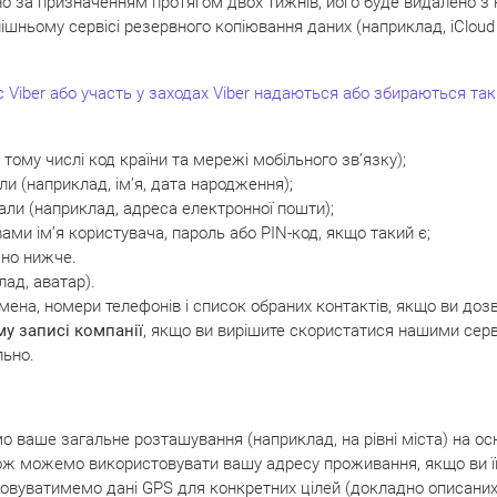
но за призначенням протягом двох тижнів, його буде видалено з
овнішньому сервісі резервного копіювання даних (наприклад, iClou
 Viber або участь у заходах Viber надаються або збираються такі
тому числі код країни та мережі мобільного зв’язку);
али (наприклад, ім’я, дата народження);
дали (наприклад, адреса електронної пошти);
 вами ім’я користувача, пароль або PIN-код, якщо такий є;
ано нижче.
лад, аватар).
 імена, номери телефонів і список обраних контактів, якщо ви доз
у записі компанії
, якщо ви вирішите скористатися нашими серв
льно.
 ваше загальне розташування (наприклад, на рівні міста) на осно
акож можемо використовувати вашу адресу проживання, якщо ви ї
вуватимемо дані GPS для конкретних цілей (докладно описаних 