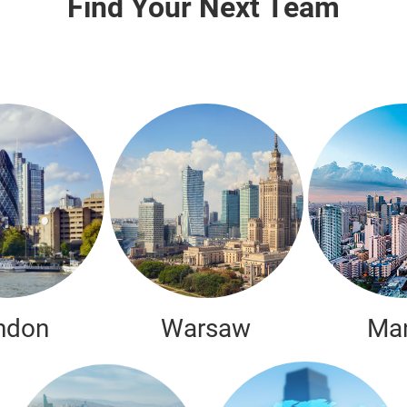
Find Your Next Team
ndon
Warsaw
Man