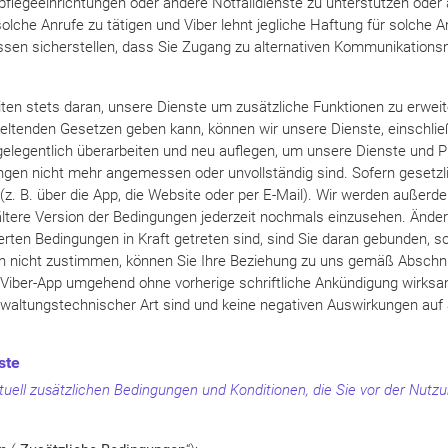
pflegeeinrichtungen oder andere Notfalldienste zu unterstützen oder
olche Anrufe zu tätigen und Viber lehnt jegliche Haftung für solche A
müssen sicherstellen, dass Sie Zugang zu alternativen Kommunikation
iten stets daran, unsere Dienste um zusätzliche Funktionen zu erwe
tenden Gesetzen geben kann, können wir unsere Dienste, einschließlic
gelegentlich überarbeiten und neu auflegen, um unsere Dienste und P
n nicht mehr angemessen oder unvollständig sind. Sofern gesetzlic
en (z. B. über die App, die Website oder per E-Mail). Wir werden au
e ältere Version der Bedingungen jederzeit nochmals einzusehen. Änd
sierten Bedingungen in Kraft getreten sind, sind Sie daran gebunden, s
 nicht zustimmen, können Sie Ihre Beziehung zu uns gemäß Abschn
Viber-App umgehend ohne vorherige schriftliche Ankündigung wirks
erwaltungstechnischer Art sind und keine negativen Auswirkungen auf S
ste
tuell zusätzlichen Bedingungen und Konditionen, die Sie vor der Nutz