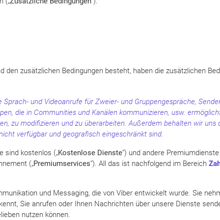
n („
Zusätzliche Bedingungen
“):
d den zusätzlichen Bedingungen besteht, haben die zusätzlichen Be
die Sprach- und Videoanrufe für Zweier- und Gruppengespräche, Sende
en, die in Communities und Kanälen kommunizieren, usw. ermöglicht.
eren, zu modifizieren und zu überarbeiten. Außerdem behalten wir uns d
icht verfügbar und geografisch eingeschränkt sind.
e sind kostenlos („
Kostenlose Dienste
“) und andere Premiumdienste 
nnement („
Premiumservices
“). All das ist nachfolgend im Bereich
Za
munikation und Messaging, die von Viber entwickelt wurde. Sie nehm
kennt, Sie anrufen oder Ihnen Nachrichten über unsere Dienste sende
elieben nutzen können.