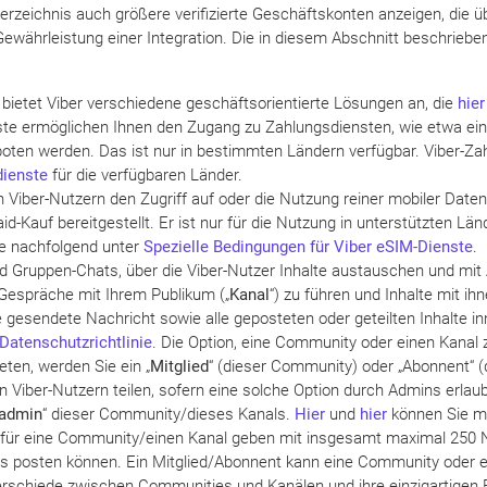
rzeichnis auch größere verifizierte Geschäftskonten anzeigen, die 
währleistung einer Integration. Die in diesem Abschnitt beschriebe
 bietet Viber verschiedene geschäftsorientierte Lösungen an, die
hier
te ermöglichen Ihnen den Zugang zu Zahlungsdiensten, wie etwa ei
boten werden. Das ist nur in bestimmten Ländern verfügbar. Viber-Za
dienste
für die verfügbaren Länder.
Viber-Nutzern den Zugriff auf oder die Nutzung reiner mobiler Daten
-Kauf bereitgestellt. Er ist nur für die Nutzung in unterstützten Länd
ie nachfolgend unter
Spezielle Bedingungen für Viber eSIM-Dienste
.
 Gruppen-Chats, über die Viber-Nutzer Inhalte austauschen und mit
, Gespräche mit Ihrem Publikum („
Kanal
“) zu führen und Inhalte mit i
 gesendete Nachricht sowie alle geposteten oder geteilten Inhalte i
Datenschutzrichtlinie
. Die Option, eine Community oder einen Kanal z
ten, werden Sie ein „
Mitglied
“ (dieser Community) oder „Abonnent“ (
Viber-Nutzern teilen, sofern eine solche Option durch Admins erlaub
admin
“ dieser Community/dieses Kanals.
Hier
und
hier
können Sie me
ür eine Community/einen Kanal geben mit insgesamt maximal 250 
ls posten können. Ein Mitglied/Abonnent kann eine Community oder ein
erschiede zwischen Communities und Kanälen und ihre einzigartigen 