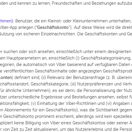
nden und kennen zu lernen, Freundschaften und Beziehungen aufzubaue
ehmen):
Benutzer, die ein Kleinst- oder Kleinunternehmen unterhalte
Viber-App anlegen (“
Geschäftskonto
”). Auf diese Weise wird die dire
Nutzung von sicheren Einzelnachrichten. Die Geschäftskonten und G
suchen oder sich ansehen, einschließlich unter einem designierten 
en Hauptparametern an, einschließlich (i) Geschäftskategorisierung
egorien, die automatisch von Viber basierend auf verfügbaren Daten er
e veröffentlichten Geschäftsinhalte oder angezeigten Geschäftspro
konten
) definiert sind; (ii) Relevanz der Benutzeranfrage (z. B. übe
äftsstandort, Geschäftskategorie, (iii) Nutzerpräferenzen und Verh
r ähnliche Unternehmen), es sei denn, die Personalisierung der Nutze
utzer unterschiedliche Ergebnisse und Bestellungen ansehen, selbst fü
tionsfähigkeit, (v) Einhaltung der Viber-Richtlinien und (vi) Angaben
en Abonnements für ein Geschäftskonto), was die Sichtbarkeit gegen
in Geschäftskonto prominent erscheint, allerdings wird kein spezielles
mpliziert keine Billigung von Viber eines Geschäftskontos oder seiner
r von Zeit zu Zeit aktualisieren, um das Nutzererlebnis und die Pers