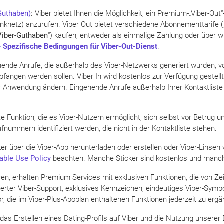
Guthaben)
:
Viber bietet Ihnen die Möglichkeit, ein Premium-„Viber-Out
unknetz) anzurufen. Viber Out bietet verschiedene Abonnementtarife (j
Viber-Guthaben
“) kaufen, entweder als einmalige Zahlung oder über 
– Spezifische Bedingungen für Viber-Out-Dienst
.
hende Anrufe, die außerhalb des Viber-Netzwerks generiert wurden, v
angen werden sollen. Viber In wird kostenlos zur Verfügung gestellt,
er Anwendung ändern. Eingehende Anrufe außerhalb Ihrer Kontaktliste 
rte Funktion, die es Viber-Nutzern ermöglicht, sich selbst vor Betrug
nummern identifiziert werden, die nicht in der Kontaktliste stehen.
ker über die Viber-App herunterladen oder erstellen oder Viber-Linsen
able Use Policy
beachten. Manche Sticker sind kostenlos und manch
en, erhalten Premium Services mit exklusiven Funktionen, die von Zeit 
sierter Viber-Support, exklusives Kennzeichen, eindeutiges Viber-Symbo
r, die im Viber-Plus-Aboplan enthaltenen Funktionen jederzeit zu ergä
as Erstellen eines Dating-Profils auf Viber und die Nutzung unserer D