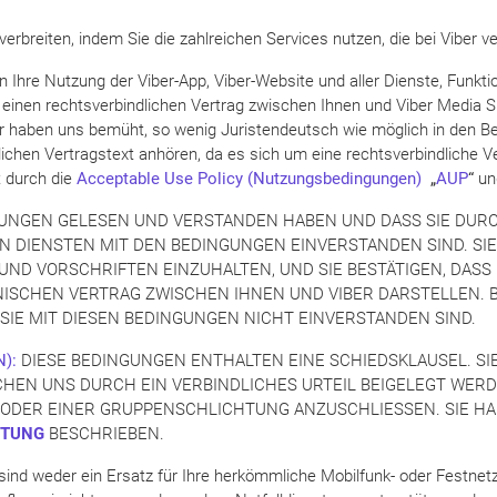
verbreiten, indem Sie die zahlreichen Services nutzen, die bei Viber ve
ln Ihre Nutzung der Viber-App, Viber-Website und aller Dienste, Funkt
inen rechtsverbindlichen Vertrag zwischen Ihnen und Viber Media S.a.
 haben uns bemüht, so wenig Juristendeutsch wie möglich in den Be
chen Vertragstext anhören, da es sich um eine rechtsverbindliche V
 durch die
Acceptable Use Policy (Nutzungsbedingungen)
„
AUP
“
un
INGUNGEN GELESEN UND VERSTANDEN HABEN UND DASS SIE DURCH
 DIENSTEN MIT DEN BEDINGUNGEN EINVERSTANDEN SIND. SIE 
 UND VORSCHRIFTEN EINZUHALTEN, UND SIE BESTÄTIGEN, DAS
CHEN VERTRAG ZWISCHEN IHNEN UND VIBER DARSTELLEN. BIT
N SIE MIT DIESEN BEDINGUNGEN NICHT EINVERSTANDEN SIND.
N):
DIESE BEDINGUNGEN ENTHALTEN EINE SCHIEDSKLAUSEL. SI
EN UNS DURCH EIN VERBINDLICHES URTEIL BEIGELEGT WERDE
 ODER EINER GRUPPENSCHLICHTUNG ANZUSCHLIESSEN. SIE HA
HTUNG
BESCHRIEBEN.
ind weder ein Ersatz für Ihre herkömmliche Mobilfunk- oder Festnetz