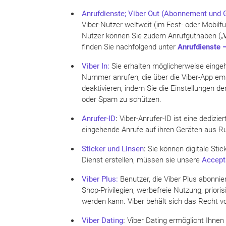
Anrufdienste; Viber Out (Abonnement und 
Viber-Nutzer weltweit (im Fest- oder Mobilf
Nutzer können Sie zudem Anrufguthaben („
finden Sie nachfolgend unter
Anrufdienste 
Viber In:
Sie erhalten möglicherweise einge
Nummer anrufen, die über die Viber-App empf
deaktivieren, indem Sie die Einstellungen d
oder Spam zu schützen.
Anrufer-ID
:
Viber-Anrufer-ID ist eine dedizie
eingehende Anrufe auf ihren Geräten aus Ruf
Sticker und Linsen
:
Sie können digitale Stic
Dienst erstellen, müssen sie unsere
Accept
Viber Plus:
Benutzer, die Viber Plus abonnier
Shop-Privilegien, werbefreie Nutzung, priori
werden kann. Viber behält sich das Recht vo
Viber Dating
:
Viber Dating ermöglicht Ihnen d