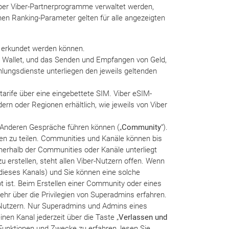
über Viber-Partnerprogramme verwaltet werden,
nen Ranking-Parameter gelten für alle angezeigten
erkundet werden können.
n Wallet, und das Senden und Empfangen von Geld,
hlungsdienste unterliegen den jeweils geltenden
tarife über eine eingebettete SIM. Viber eSIM-
ern oder Regionen erhältlich, wie jeweils von Viber
 Anderen Gespräche führen können („
Community
“).
hnen zu teilen. Communities und Kanäle können bis
nnerhalb der Communities oder Kanäle unterliegt
u erstellen, steht allen Viber-Nutzern offen. Wenn
dieses Kanals) und Sie können eine solche
t ist. Beim Erstellen einer Community oder eines
hr über die Privilegien von Superadmins erfahren.
Nutzern. Nur Superadmins und Admins eines
en Kanal jederzeit über die Taste „
Verlassen und
Funktionen und Zwecke zu erfahren, lesen Sie