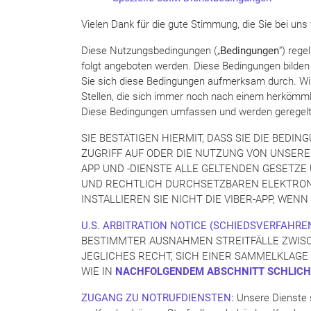
Vielen Dank für die gute Stimmung, die Sie bei uns 
Diese Nutzungsbedingungen („
Bedingungen
“) rege
folgt angeboten werden. Diese Bedingungen bilden e
Sie sich diese Bedingungen aufmerksam durch. Wir
Stellen, die sich immer noch nach einem herkömmli
Diese Bedingungen umfassen und werden geregelt
SIE BESTÄTIGEN HIERMIT, DASS SIE DIE BED
ZUGRIFF AUF ODER DIE NUTZUNG VON UNSEREN
APP UND -DIENSTE ALLE GELTENDEN GESETZE
UND RECHTLICH DURCHSETZBAREN ELEKTRONIS
INSTALLIEREN SIE NICHT DIE VIBER-APP, WEN
U.S. ARBITRATION NOTICE (SCHIEDSVERFAHRE
BESTIMMTER AUSNAHMEN STREITFÄLLE ZWISCH
JEGLICHES RECHT, SICH EINER SAMMELKLAGE
WIE IN
NACHFOLGENDEM ABSCHNITT SCHLIC
ZUGANG ZU NOTRUFDIENSTEN:
Unsere Dienste s