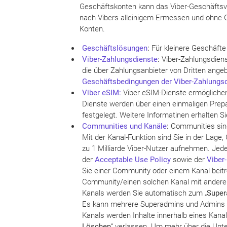
Geschäftskonten kann das Viber-Geschäftsve
nach Vibers alleinigem Ermessen und ohne Ge
Konten.
Geschäftslösungen
:
Für kleinere Geschäfte
Viber
-Zahlungsdienste
:
Viber-Zahlungsdiens
die über Zahlungsanbieter von Dritten ange
Geschäftsbedingungen der Viber-Zahlungs
Viber eSIM:
Viber eSIM-Dienste ermöglichen 
Dienste werden über einen einmaligen Prepaid
festgelegt. Weitere Informatinen erhalten S
Communities
und Kanäle
:
Communities sind
Mit der Kanal-Funktion sind Sie in der Lage
zu 1 Milliarde Viber-Nutzer aufnehmen. Jede
der
Acceptable Use Policy
sowie der
Viber-
Sie einer Community oder einem Kanal beitre
Community/einen solchen Kanal mit anderen 
Kanals werden Sie automatisch zum „
Super
Es kann mehrere Superadmins und Admins f
Kanals werden Inhalte innerhalb eines Kana
Löschen
“ verlassen. Um mehr über die Unt