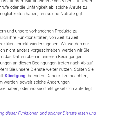
 auszuführen. Mit Ausnahme von Viber Out bieten
nrufe oder die Unfähigkeit ab, solche Anrufe zu
smöglichkeiten haben, um solche Notrufe ggf.
itern und unsere vorhandenen Produkte zu
h ihre Funktionalitäten, von Zeit zu Zeit
raktiken korrekt wiederzugeben. Wir werden nur
h nicht anders vorgeschrieben, werden wir Sie
ßerdem das Datum oben in unseren Bedingungen
erungen an diesen Bedingungen treten nach Ablauf
ofern Sie unsere Dienste weiter nutzen. Sollten Sie
itt
Kündigung
beenden. Dabei ist zu beachten,
am werden, soweit solche Änderungen
ie haben, oder wo sie direkt gesetzlich auferlegt
ung dieser Funktionen und solcher Dienste lesen und