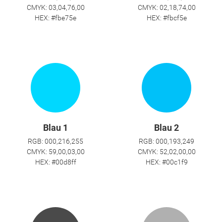
CMYK: 03,04,76,00
CMYK: 02,18,74,00
HEX: #fbe75e
HEX: #fbcf5e
Blau 1
Blau 2
RGB: 000,216,255
RGB: 000,193,249
CMYK: 59,00,03,00
CMYK: 52,02,00,00
HEX: #00d8ff
HEX: #00c1f9