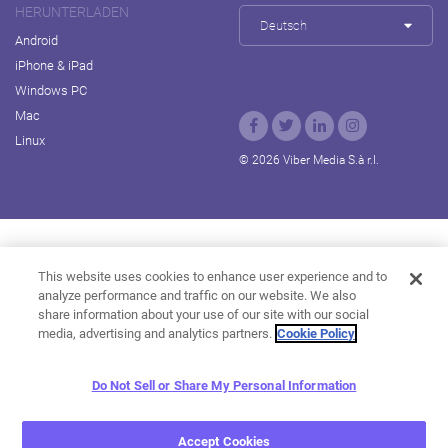
HERUNTERLADEN
Deutsch
Android
iPhone & iPad
Windows PC
Mac
Linux
© 2026 Viber Media S.à r.l.
Rakuten Viki
Rakuten Kobo
Rakuten Travel
This website uses cookies to enhance user experience and to
analyze performance and traffic on our website. We also
Rakuten Marketing
Rakuten Insight
Rakuten TV
share information about your use of our site with our social
About Rakuten
media, advertising and analytics partners.
Cookie Policy
Do Not Sell or Share My Personal Information
Accept Cookies