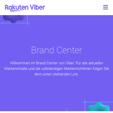
Brand Center
Willkommen im Brand Center von Viber. Für alle aktuellen
Markeninhalte und die vollständigen Markenrichtlinien folgen Sie
dem unten stehenden Link.