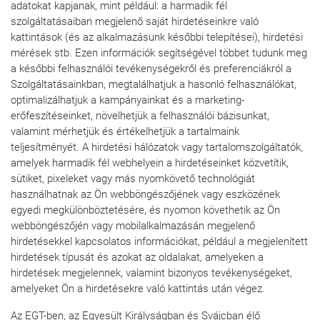
adatokat kapjanak, mint például: a harmadik fél
szolgáltatásaiban megjelenő saját hirdetéseinkre való
kattintások (és az alkalmazásunk későbbi telepítései), hirdetési
mérések stb. Ezen információk segítségével többet tudunk meg
a későbbi felhasználói tevékenységekről és preferenciákról a
Szolgáltatásainkban, megtalálhatjuk a hasonló felhasználókat,
optimalizálhatjuk a kampányainkat és a marketing-
erőfeszítéseinket, növelhetjük a felhasználói bázisunkat,
valamint mérhetjük és értékelhetjük a tartalmaink
teljesítményét. A hirdetési hálózatok vagy tartalomszolgáltatók,
amelyek harmadik fél webhelyein a hirdetéseinket közvetítik,
sütiket, pixeleket vagy más nyomkövető technológiát
használhatnak az Ön webböngészőjének vagy eszközének
egyedi megkülönböztetésére, és nyomon követhetik az Ön
webböngészőjén vagy mobilalkalmazásán megjelenő
hirdetésekkel kapcsolatos információkat, például a megjelenített
hirdetések típusát és azokat az oldalakat, amelyeken a
hirdetések megjelennek, valamint bizonyos tevékenységeket,
amelyeket Ön a hirdetésekre való kattintás után végez.
Az EGT-ben, az Egyesült Királyságban és Svájcban élő