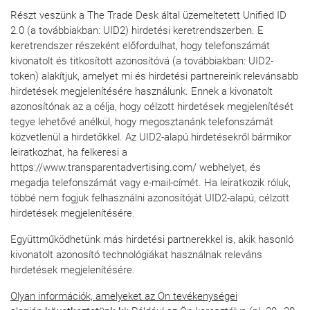
Részt veszünk a The Trade Desk által üzemeltetett Unified ID
2.0 (a továbbiakban: UID2) hirdetési keretrendszerben. E
keretrendszer részeként előfordulhat, hogy telefonszámát
kivonatolt és titkosított azonosítóvá (a továbbiakban: UID2-
token) alakítjuk, amelyet mi és hirdetési partnereink relevánsabb
hirdetések megjelenítésére használunk. Ennek a kivonatolt
azonosítónak az a célja, hogy célzott hirdetések megjelenítését
tegye lehetővé anélkül, hogy megosztanánk telefonszámát
közvetlenül a hirdetőkkel. Az UID2-alapú hirdetésekről bármikor
leiratkozhat, ha felkeresi a
https://www.transparentadvertising.com/ webhelyet, és
megadja telefonszámát vagy e-mail-címét. Ha leiratkozik róluk,
többé nem fogjuk felhasználni azonosítóját UID2-alapú, célzott
hirdetések megjelenítésére.
Együttműködhetünk más hirdetési partnerekkel is, akik hasonló
kivonatolt azonosító technológiákat használnak releváns
hirdetések megjelenítésére.
Olyan információk, amelyeket az Ön tevékenységei