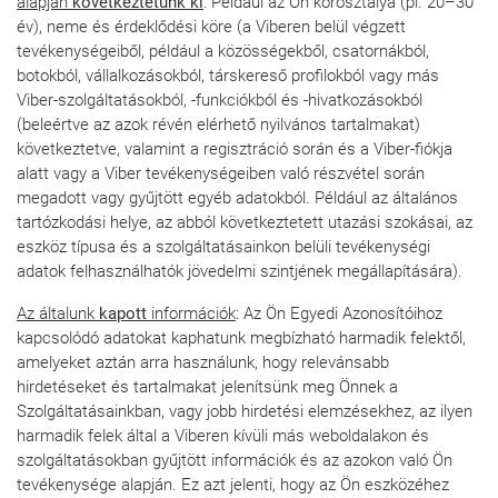
alapján
következtetünk ki
: Például az Ön korosztálya (pl. 20–30
év), neme és érdeklődési köre (a Viberen belül végzett
tevékenységeiből, például a közösségekből, csatornákból,
botokból, vállalkozásokból, társkereső profilokból vagy más
Viber-szolgáltatásokból, -funkciókból és -hivatkozásokból
(beleértve az azok révén elérhető nyilvános tartalmakat)
következtetve, valamint a regisztráció során és a Viber-fiókja
alatt vagy a Viber tevékenységeiben való részvétel során
megadott vagy gyűjtött egyéb adatokból. Például az általános
tartózkodási helye, az abból következtetett utazási szokásai, az
eszköz típusa és a szolgáltatásainkon belüli tevékenységi
adatok felhasználhatók jövedelmi szintjének megállapítására).
Az általunk
kapott
információk
: Az Ön Egyedi Azonosítóihoz
kapcsolódó adatokat kaphatunk megbízható harmadik felektől,
amelyeket aztán arra használunk, hogy relevánsabb
hirdetéseket és tartalmakat jelenítsünk meg Önnek a
Szolgáltatásainkban, vagy jobb hirdetési elemzésekhez, az ilyen
harmadik felek által a Viberen kívüli más weboldalakon és
szolgáltatásokban gyűjtött információk és az azokon való Ön
tevékenysége alapján. Ez azt jelenti, hogy az Ön eszközéhez