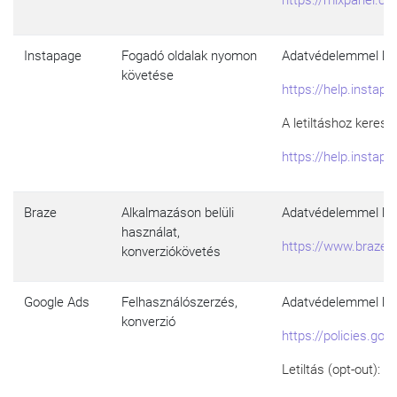
https://mixpanel.c
Instapage
Fogadó oldalak nyomon
Adatvédelemmel kap
követése
https://help.insta
A letiltáshoz keresse
https://help.instap
Braze
Alkalmazáson belüli
Adatvédelemmel kapc
használat,
https://www.braze.
konverziókövetés
Google Ads
Felhasználószerzés,
Adatvédelemmel kap
konverzió
https://policies.go
Letiltás (opt-out):