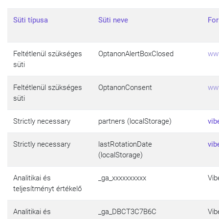
Süti típusa
Süti neve
For
Feltétlenül szükséges
OptanonAlertBoxClosed
www
süti
Feltétlenül szükséges
OptanonConsent
www
süti
Strictly necessary
partners (localStorage)
vib
Strictly necessary
lastRotationDate
vib
(localStorage)
Analitikai és
_ga_xxxxxxxxxx
Vib
teljesítményt értékelő
Analitikai és
_ga_DBCT3C7B6C
Vib