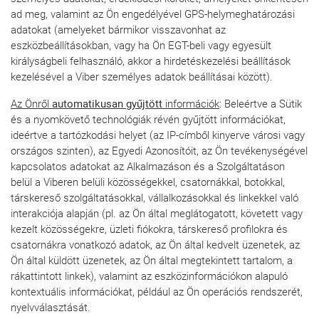
ad meg, valamint az Ön engedélyével GPS-helymeghatározási
adatokat (amelyeket bármikor visszavonhat az
eszközbeállításokban, vagy ha Ön EGT-beli vagy egyesült
királyságbeli felhasználó, akkor a hirdetéskezelési beállítások
kezelésével a Viber személyes adatok beállításai között).
Az Önről
automatikusan gyűjtött
információk
: Beleértve a Sütik
és a nyomkövető technológiák révén gyűjtött információkat,
ideértve a tartózkodási helyet (az IP-címből kinyerve városi vagy
országos szinten), az Egyedi Azonosítóit, az Ön tevékenységével
kapcsolatos adatokat az Alkalmazáson és a Szolgáltatáson
belül a Viberen belüli közösségekkel, csatornákkal, botokkal,
társkereső szolgáltatásokkal, vállalkozásokkal és linkekkel való
interakciója alapján (pl. az Ön által meglátogatott, követett vagy
kezelt közösségekre, üzleti fiókokra, társkereső profilokra és
csatornákra vonatkozó adatok, az Ön által kedvelt üzenetek, az
Ön által küldött üzenetek, az Ön által megtekintett tartalom, a
rákattintott linkek), valamint az eszközinformációkon alapuló
kontextuális információkat, például az Ön operációs rendszerét,
nyelvválasztását.