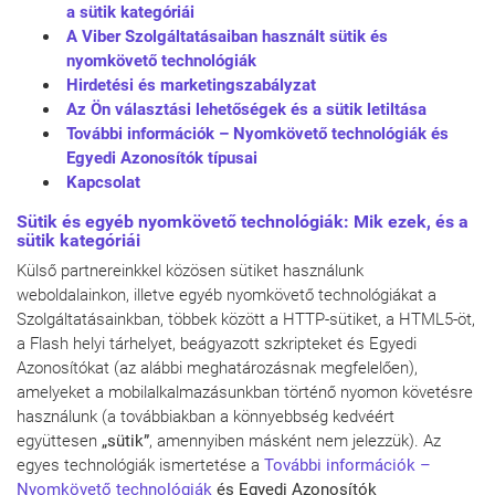
a sütik kategóriái
A Viber Szolgáltatásaiban használt sütik és
nyomkövető technológiák
Hirdetési és marketingszabályzat
Az Ön választási lehetőségek és a sütik letiltása
További információk – Nyomkövető technológiák és
Egyedi Azonosítók típusai
Kapcsolat
Sütik és egyéb nyomkövető technológiák: Mik ezek, és a
sütik kategóriái
Külső partnereinkkel közösen sütiket használunk
weboldalainkon, illetve egyéb nyomkövető technológiákat a
Szolgáltatásainkban, többek között a HTTP-sütiket, a HTML5-öt,
a Flash helyi tárhelyet, beágyazott szkripteket és Egyedi
Azonosítókat (az alábbi meghatározásnak megfelelően),
amelyeket a mobilalkalmazásunkban történő nyomon követésre
használunk (a továbbiakban a könnyebbség kedvéért
együttesen
„sütik”
, amennyiben másként nem jelezzük). Az
egyes technológiák ismertetése a
További információk –
Nyomkövető technológiák
és Egyedi Azonosítók