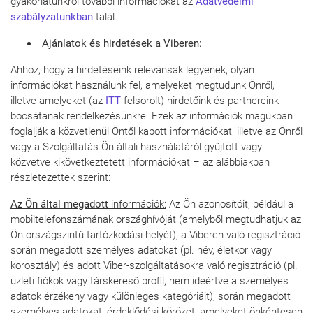
gyakorlatunkról további információkat az
Adatvédelmi
szabályzatunkban
talál
.
Ajánlatok és hirdetések a Viberen:
Ahhoz, hogy a hirdetéseink relevánsak legyenek, olyan
információkat használunk fel, amelyeket megtudunk Önről,
illetve amelyeket (az
ITT
felsorolt) hirdetőink és partnereink
bocsátanak rendelkezésünkre. Ezek az információk magukban
foglalják a közvetlenül Öntől kapott információkat, illetve az Önről
vagy a Szolgáltatás Ön általi használatáról gyűjtött vagy
közvetve kikövetkeztetett információkat – az alábbiakban
részletezettek szerint:
Az Ön által megadott
információk:
Az Ön azonosítóit, például a
mobiltelefonszámának országhívóját (amelyből megtudhatjuk az
Ön országszintű tartózkodási helyét), a Viberen való regisztráció
során megadott személyes adatokat (pl. név, életkor vagy
korosztály) és adott Viber-szolgáltatásokra való regisztráció (pl.
üzleti fiókok vagy társkereső profil, nem ideértve a személyes
adatok érzékeny vagy különleges kategóriáit), során megadott
személyes adatokat, érdeklődési köröket, amelyeket önkéntesen