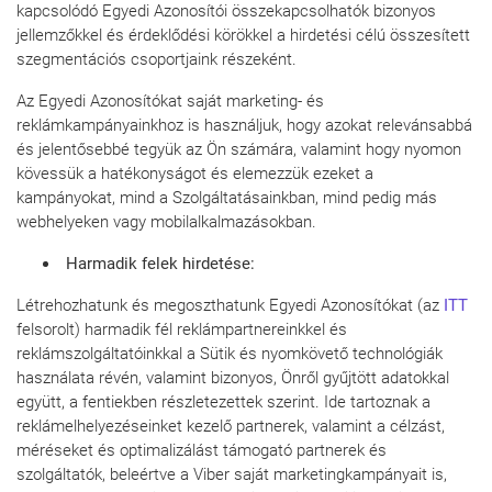
kapcsolódó Egyedi Azonosítói összekapcsolhatók bizonyos
jellemzőkkel és érdeklődési körökkel a hirdetési célú összesített
szegmentációs csoportjaink részeként.
Az Egyedi Azonosítókat saját marketing- és
reklámkampányainkhoz is használjuk, hogy azokat relevánsabbá
és jelentősebbé tegyük az Ön számára, valamint hogy nyomon
kövessük a hatékonyságot és elemezzük ezeket a
kampányokat, mind a Szolgáltatásainkban, mind pedig más
webhelyeken vagy mobilalkalmazásokban.
Harmadik felek hirdetése:
Létrehozhatunk és megoszthatunk Egyedi Azonosítókat (az
ITT
felsorolt) harmadik fél reklámpartnereinkkel és
reklámszolgáltatóinkkal a Sütik és nyomkövető technológiák
használata révén, valamint bizonyos, Önről gyűjtött adatokkal
együtt, a fentiekben részletezettek szerint. Ide tartoznak a
reklámelhelyezéseinket kezelő partnerek, valamint a célzást,
méréseket és optimalizálást támogató partnerek és
szolgáltatók, beleértve a Viber saját marketingkampányait is,