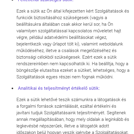
Ezek a sütik az Ön által kifejezetten kért Szolgáltatások és
funkciók biztosításához szükségesek (vagyis a
beállításukra általában csak akkor kerül sor, ha Ön
valamilyen szolgáltatással kapcsolatos műveletet hajt
végre, például adatvédelmi beállításokat végez,
bejelentkezik vagy űrlapot tölt ki), valamint weboldalunk
működéséhez, illetve a csalások megelőzéséhez és
biztonsági célokból szükségesek. Ezért ezek a sütik
rendszereinkben nem kapcsolhatók ki. Ha beállítja, hogy a
böngészője elutasítsa ezeket a sütiket, lehetséges, hogy a
Szolgáltatások egyes részei nem fognak működni.
Analitikai és teljesítményt értékelő sütik:
Ezek a sütik lehetővé teszik számunkra a látogatások és
a forgalmi források számlálását, ezáltal értékelni és
javítani tudjuk Szolgáltatásaink teljesítményét. Segítenek
annak megállapításában, hogy mely oldalak a leginkább és
legkevésbé népszerűek, illetve a látogatók adott
időszakon belül hogyan veszik igénybe a Szolgáltatásokat.