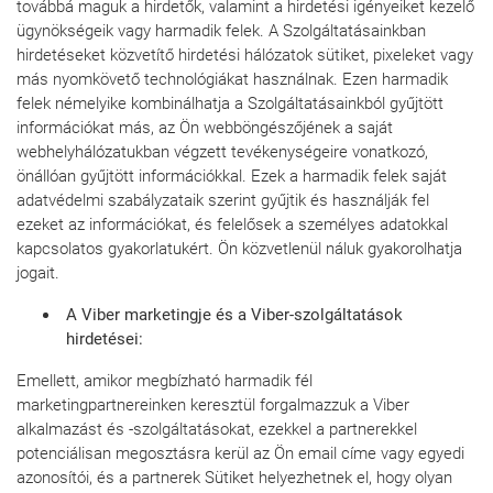
továbbá maguk a hirdetők, valamint a hirdetési igényeiket kezelő
ügynökségeik vagy harmadik felek. A Szolgáltatásainkban
hirdetéseket közvetítő hirdetési hálózatok sütiket, pixeleket vagy
más nyomkövető technológiákat használnak. Ezen harmadik
felek némelyike kombinálhatja a Szolgáltatásainkból gyűjtött
információkat más, az Ön webböngészőjének a saját
webhelyhálózatukban végzett tevékenységeire vonatkozó,
önállóan gyűjtött információkkal. Ezek a harmadik felek saját
adatvédelmi szabályzataik szerint gyűjtik és használják fel
ezeket az információkat, és felelősek a személyes adatokkal
kapcsolatos gyakorlatukért. Ön közvetlenül náluk gyakorolhatja
jogait.
A Viber marketingje és a Viber-szolgáltatások
hirdetései:
Emellett, amikor megbízható harmadik fél
marketingpartnereinken keresztül forgalmazzuk a Viber
alkalmazást és -szolgáltatásokat, ezekkel a partnerekkel
potenciálisan megosztásra kerül az Ön email címe vagy egyedi
azonosítói, és a partnerek Sütiket helyezhetnek el, hogy olyan