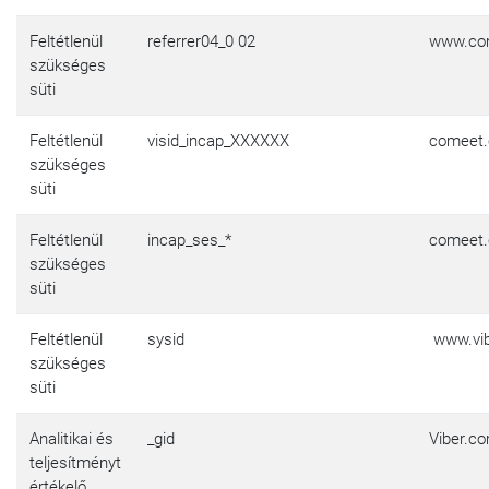
Feltétlenül
referrer04_0 02
www.co
szükséges
süti
Feltétlenül
visid_incap_XXXXXX
comeet.
szükséges
süti
Feltétlenül
incap_ses_*
comeet.
szükséges
süti
Feltétlenül
sysid
www.vi
szükséges
süti
Analitikai és
_gid
Viber.c
teljesítményt
értékelő