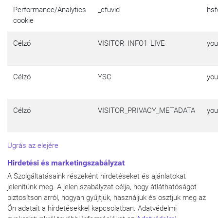
Performance/Analytics
_cfuvid
hs
cookie
Célzó
VISITOR_INFO1_LIVE
yo
Célzó
YSC
yo
Célzó
VISITOR_PRIVACY_METADATA
yo
Ugrás az elejére
Hirdetési és marketingszabályzat
A Szolgáltatásaink részeként hirdetéseket és ajánlatokat
jelenítünk meg. A jelen szabályzat célja, hogy átláthatóságot
biztosítson arról, hogyan gyűjtjük, használjuk és osztjuk meg az
Ön adatait a hirdetésekkel kapcsolatban. Adatvédelmi