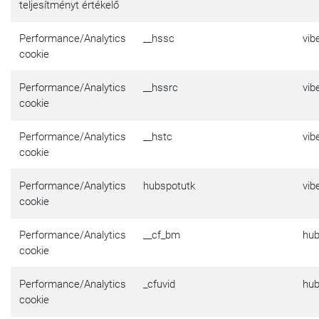
teljesítményt értékelő
Performance/Analytics
__hssc
vib
cookie
Performance/Analytics
__hssrc
vib
cookie
Performance/Analytics
__hstc
vib
cookie
Performance/Analytics
hubspotutk
vib
cookie
Performance/Analytics
__cf_bm
hu
cookie
Performance/Analytics
_cfuvid
hu
cookie