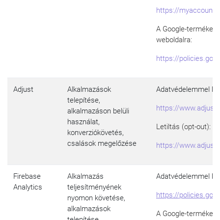
https://myaccount.
A Google-termékek h
weboldalra:
https://policies.go
Adjust
Alkalmazások
Adatvédelemmel kap
telepítése,
https://www.adjust.
alkalmazáson belüli
használat,
Letiltás (opt-out):
konverziókövetés,
csalások megelőzése
https://www.adjust
Firebase
Alkalmazás
Adatvédelemmel kap
Analytics
teljesítményének
https://policies.go
nyomon követése,
alkalmazások
A Google-termékek h
telepítése,