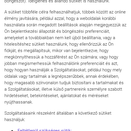
böngészőt). Ideiglenes és állandó sütiket is használunk.
A sütiket többféle célra felhasználhatjuk, többek között az online
élmény javítására, például azzal, hogy a weboldalak korábbi
használata során megadott beállítások alapján megjegyezzük az
Ön bejelentkezési állapotát és böngészési preferenciáit,
amelyeket a továbbiakban nem kell újból beállítania, vagy a
hitelesítéshez sütiket használunk, hogy ellenőrizzük az Ön
fiókját, és megállapítsuk, mikor van bejelentkezve, hogy
megkönnyíthessük a hozzáférést az Ön számára; vagy hogy
jobban megismerhessük felhasználóink preferenciáit és azt,
hogy hogyan használják a Szolgáltatásokat, például hogy mely
oldalak vagy tartalmak a legnépszerűbbek, annak érdekében,
hogy magasabb színvonalon tudjuk biztosítani a tartalmakat és
a Szolgáltatásokat, illetve külső partnereink személyre szabott
hirdetéseket, betekintéseket, ajánlatokat és méréseket
nyújthassanak.
Szolgáltatásaink részeként általában a következő sütiket
használjuk:
Feltétlen
ül szük
séges sütik: