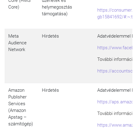
Core (HMS
üzenetek és
Core)
helymegosztás
https://consumer.h
támogatása)
gb15841692/#:~:te
Meta
Hirdetés
Adatvédelemmel kap
Audience
https://www.faceboo
Network
További információk
https://accountsce
Amazon
Hirdetés
Adatvédelemmel kap
Publisher
https://aps.amazon
Services
(Amazon
További információk
Apstag –
számítógép)
https://www.amazo