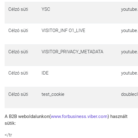
Célzó süti
YSC
youtube
Célzó süti
VISITOR_INF O1_LIVE
youtube
Célzó süti
VISITOR_PRIVACY_METADATA
youtube
Célzó süti
IDE
youtube
Célzó süti
test_cookie
doublecl
A B2B weboldalunkon
(
www.forbusiness.viber.com
) használt
sütik
:
</tr