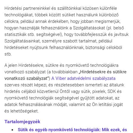
Hirdetési partnereinkkel és szállítóinkkal közösen különféle
technológiákat, többek között sütiket használunk különböző
célokra, például annak érdekében, hogy jobban megismerjük,
hogyan használják felhasználóink a Szolgáltatásokat (pl. belső
statisztikák stb. segítségével), hogy továbbfejlesszük és javítsuk
Szolgáltatásainkat, személyre szabott tartalmat, például
hirdetéseket nyújtsunk felhasználóinknak, biztonsági célokból
stb.
A jelen Hirdetésekre, sütikre és nyomkövető technológiákra
vonatkozó szabályzat (a továbbiakban
„Hirdetésekre és sütikre
vonatkozó szabályzat”
)
A Viber adatvédelmi szabályzata
szerves részét képezi, és részletesebben ismerteti az általunk
hirdetés céljából közvetlenül Öntől vagy sütik, pixelek, SDK és
nyomkövető technológiák segítségével gyűjtött adatokat, az
adatok felhasználásának módját, valamint az Ön letiltási jogát
és lehetőségeket.
Tartalomjegyzék
Sütik és egyéb nyomkövető technológiák: Mik ezek, és