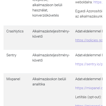
weboldalra:
https://
alkalmazáson belüli
használat,
Egyedi Azonosítóin
konverziókövetés
az alkalmazásunk beá
Crashlytics
Alkalmazásteljesítmény-
Adatvédelemmel kap
követő
https://policies.go
Sentry
Alkalmazásteljesítmény-
Adatvédelemmel kapcs
követő
https://sentry.io/pri
Mixpanel
Alkalmazásokon belüli
Adatvédelemmel kap
analitika
https://mixpanel.co
Letiltás (opt-out):