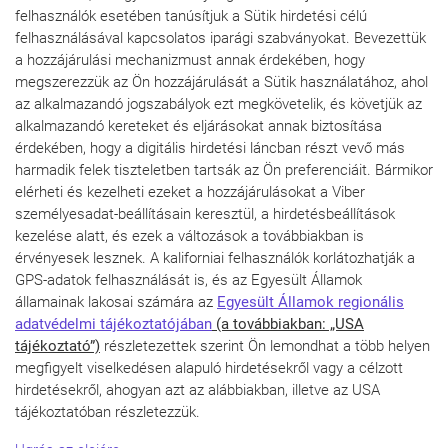
felhasználók esetében tanúsítjuk a Sütik hirdetési célú
felhasználásával kapcsolatos iparági szabványokat. Bevezettük
a hozzájárulási mechanizmust annak érdekében, hogy
megszerezzük az Ön hozzájárulását a Sütik használatához, ahol
az alkalmazandó jogszabályok ezt megkövetelik, és követjük az
alkalmazandó kereteket és eljárásokat annak biztosítása
érdekében, hogy a digitális hirdetési láncban részt vevő más
harmadik felek tiszteletben tartsák az Ön preferenciáit. Bármikor
elérheti és kezelheti ezeket a hozzájárulásokat a Viber
személyesadat-beállításain keresztül, a hirdetésbeállítások
kezelése alatt, és ezek a változások a továbbiakban is
érvényesek lesznek. A kaliforniai felhasználók korlátozhatják a
GPS-adatok felhasználását is, és az Egyesült Államok
államainak lakosai számára az
Egyesült Államok regionális
adatvédelmi tájékoztatójában
(a továbbiakban: „USA
tájékoztató”)
részletezettek szerint Ön lemondhat a több helyen
megfigyelt viselkedésen alapuló hirdetésekről vagy a célzott
hirdetésekről, ahogyan azt az alábbiakban, illetve az USA
tájékoztatóban részletezzük.