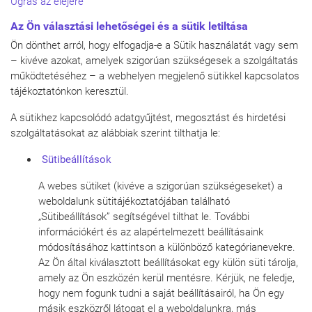
Ugrás az elejére
Az Ön választási lehetőségei és a sütik letiltása
Ön dönthet arról, hogy elfogadja-e a Sütik használatát vagy sem
– kivéve azokat, amelyek szigorúan szükségesek a szolgáltatás
működtetéséhez – a webhelyen megjelenő sütikkel kapcsolatos
tájékoztatónkon keresztül.
A sütikhez kapcsolódó adatgyűjtést, megosztást és hirdetési
szolgáltatásokat az alábbiak szerint tilthatja le:
Sütibeállítások
A webes sütiket (kivéve a szigorúan szükségeseket) a
weboldalunk sütitájékoztatójában található
„Sütibeállítások” segítségével tilthat le. További
információkért és az alapértelmezett beállításaink
módosításához kattintson a különböző kategórianevekre.
Az Ön által kiválasztott beállításokat egy külön süti tárolja,
amely az Ön eszközén kerül mentésre. Kérjük, ne feledje,
hogy nem fogunk tudni a saját beállításairól, ha Ön egy
másik eszközről látogat el a weboldalunkra, más