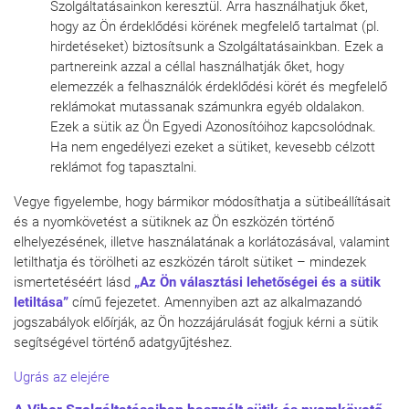
Szolgáltatásainkon keresztül. Arra használhatjuk őket,
hogy az Ön érdeklődési körének megfelelő tartalmat (pl.
hirdetéseket) biztosítsunk a Szolgáltatásainkban. Ezek a
partnereink azzal a céllal használhatják őket, hogy
elemezzék a felhasználók érdeklődési körét és megfelelő
reklámokat mutassanak számunkra egyéb oldalakon.
Ezek a sütik az Ön Egyedi Azonosítóihoz kapcsolódnak.
Ha nem engedélyezi ezeket a sütiket, kevesebb célzott
reklámot fog tapasztalni.
Vegye figyelembe, hogy bármikor módosíthatja a sütibeállításait
és a nyomkövetést a sütiknek az Ön eszközén történő
elhelyezésének, illetve használatának a korlátozásával, valamint
letilthatja és törölheti az eszközén tárolt sütiket – mindezek
ismertetéséért lásd
„
Az Ön választási lehetőségei és a sütik
letiltása
”
című fejezetet. Amennyiben azt az alkalmazandó
jogszabályok előírják, az Ön hozzájárulását fogjuk kérni a sütik
segítségével történő adatgyűjtéshez.
Ugrás az elejére