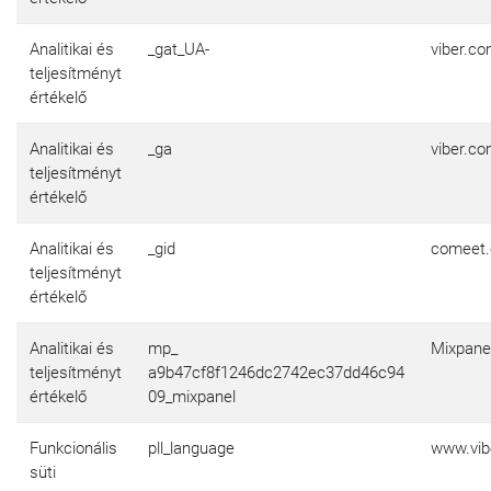
Analitikai és
_gat_UA-
viber.c
teljesítményt
értékelő
Analitikai és
_ga
viber.c
teljesítményt
értékelő
Analitikai és
_gid
comeet.
teljesítményt
értékelő
Analitikai és
mp_
Mixpane
teljesítményt
a9b47cf8f1246dc2742ec37dd46c94
értékelő
09_mixpanel
Funkcionális
pll_language
www.vib
süti