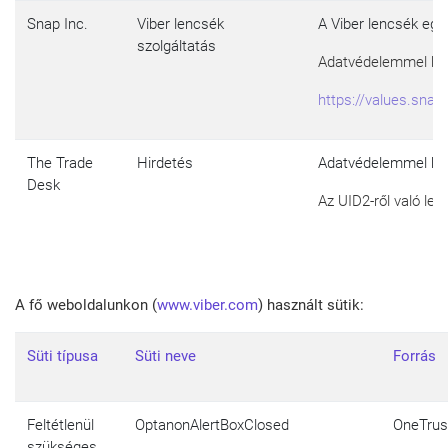
Snap Inc.
Viber lencsék
A Viber lencsék egy,
szolgáltatás
Adatvédelemmel kap
https://values.snap
The Trade
Hirdetés
Adatvédelemmel kap
Desk
Az UID2-ről való le
A fő weboldalunkon
(
www.viber.com
) használt sütik
:
Süti típusa
Süti neve
Forrás
Feltétlenül
OptanonAlertBoxClosed
OneTrus
szükséges