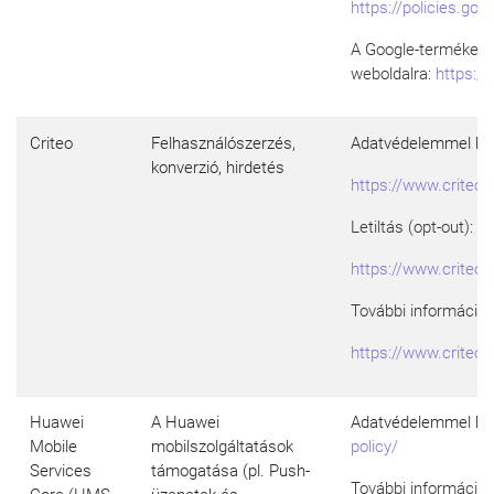
https://policies.go
A Google-termékek h
weboldalra:
https://
Criteo
Felhasználószerzés,
Adatvédelemmel kap
konverzió, hirdetés
https://www.criteo.
Letiltás (opt-out):
https://www.criteo.
További információk
https://www.criteo.
Huawei
A Huawei
Adatvédelemmel kap
Mobile
mobilszolgáltatások
policy/
Services
támogatása (pl. Push-
További információk