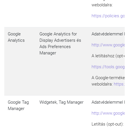
weboldalra:
https://policies.go
Google
Google Analytics for
Adatvédelemmel kap
Analytics
Display Advertisers és
http://www.google.c
Ads Preferences
Manager
A letiltáshoz (opt-o
https://tools.googl
A Google-termékek h
weboldalra:
https://
Google Tag
Widgetek, Tag Manager
Adatvédelemmel kap
Manager
http://www.google.c
Letiltás (opt-out):