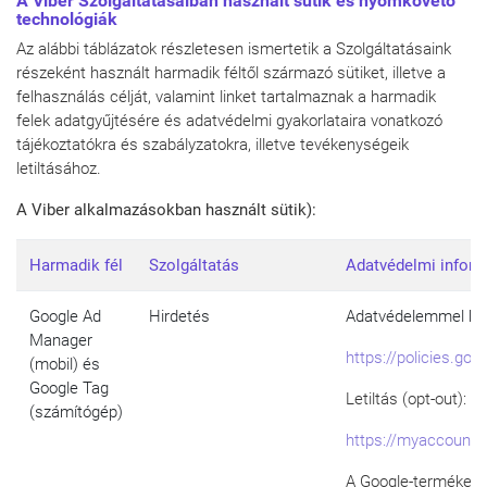
A Viber Szolgáltatásaiban használt sütik és nyomkövető
technológiák
Az alábbi táblázatok részletesen ismertetik a Szolgáltatásaink
részeként használt harmadik féltől származó sütiket, illetve a
felhasználás célját, valamint linket tartalmaznak a harmadik
felek adatgyűjtésére és adatvédelmi gyakorlataira vonatkozó
tájékoztatókra és szabályzatokra, illetve tevékenységeik
letiltásához.
A Viber alkalmazásokban használt sütik):
Harmadik fél
Szolgáltatás
Adatvédelmi inform
Google Ad
Hirdetés
Adatvédelemmel kap
Manager
https://policies.go
(mobil) és
Google Tag
Letiltás (opt-out):
(számítógép)
https://myaccount.
A Google-termékek h