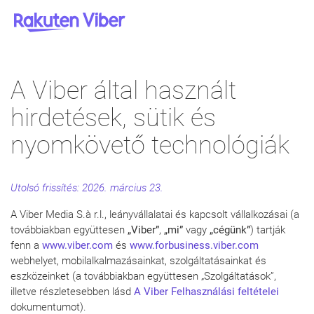
A Viber által használt
hirdetések, sütik és
nyomkövető technológiák
Utolsó frissítés: 2026. március 23.
A Viber Media S.à r.l., leányvállalatai és kapcsolt vállalkozásai (a
továbbiakban együttesen
„Viber”
,
„mi”
vagy
„cégünk”
) tartják
fenn a
www.viber.com
és
www.forbusiness.viber.com
webhelyet, mobilalkalmazásainkat, szolgáltatásainkat és
eszközeinket (a továbbiakban együttesen „Szolgáltatások”,
illetve részletesebben lásd
A Viber Felhasználási feltételei
dokumentumot).