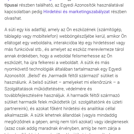
típusai
részben található, az Egyedi Azonosítók használatával
kapcsolatban pedig
Hirdetési és marketingszabályzat
részben
olvashat.
A süti egy kis adatfájl, amely az Ön eszközének (számítógép,
táblagép vagy mobiltelefon) webböngészőjébe kerül, amikor Ön
ellátogat egy weboldalra, interakcióba lép egy hirdetéssel vagy
más funkcióval stb., és amelyet az eszköz merevlemeze tárol
annak érdekében, hogy a weboldal felismerhesse az Ön
eszközét, ha újra felkeresi a weboldalt. A sütik és más
nyomkövető technológiák általában tartalmaznak egy Egyedi
Azonosítót. „Belső” és „harmadik féltől származó” sütiket is
használunk. A belső sütiket – amelyeket mi ellenőrzünk – a
Szolgáltatások működtetésére, védelmére és
továbbfejlesztésére használjuk. A harmadik féltől származó
sütiket harmadik felek működtetik (pl. szolgáltatóink és üzleti
partnereink), és azokat főként hirdetési és analitikai céllal
alkalmazzák. A sütik lehetnek állandóak (vagyis mindaddig
megőrződnek a gépen, amíg nem törli azokat) vagy ideiglenesek
(azaz csak addig maradnak érvényben, amíg be nem zárja a