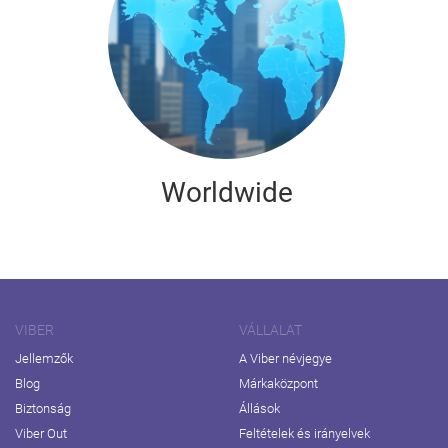
Worldwide
VIBER
VÁLLALAT
Jellemzők
A Viber névjegye
Blog
Márkaközpont
Biztonság
Állások
Viber Out
Feltételek és irányelvek