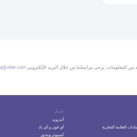
د من المعلومات، يرجى مراسلتنا من خلال البريد الإلكتروني
a@viber.com
تنزيل
أندرويد
دات العلامة التجارية
آي فون و آي باد
كمبيوتر ويندوز