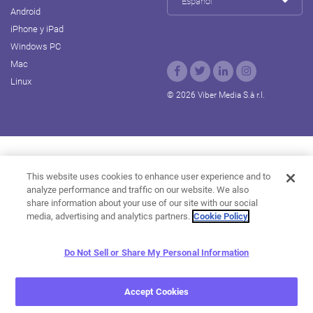
Español
Android
iPhone y iPad
Windows PC
Mac
Linux
© 2026 Viber Media S.à r.l.
Rakuten Viki
Rakuten Kobo
Rakuten Travel
This website uses cookies to enhance user experience and to
analyze performance and traffic on our website. We also
Rakuten Marketing
Rakuten Insight
Rakuten TV
share information about your use of our site with our social
About Rakuten
media, advertising and analytics partners.
Cookie Policy
Do Not Sell or Share My Personal Information
Accept Cookies
Do Not Sell or Share My Personal Information