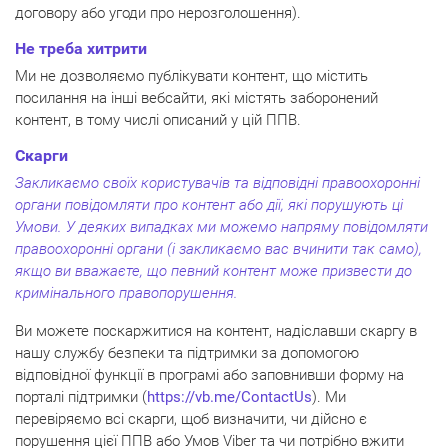
договору або угоди про нерозголошення).
Не треба хитрити
Ми не дозволяємо публікувати контент, що містить
посилання на інші вебсайти, які містять заборонений
контент, в тому числі описаний у цій ППВ.
Скарги
Закликаємо своїх користувачів та відповідні правоохоронні
органи повідомляти про контент або дії, які порушують ці
Умови. У деяких випадках ми можемо напряму повідомляти
правоохоронні органи (і закликаємо вас вчинити так само),
якщо ви вважаєте, що певний контент може призвести до
кримінального правопорушення.
Ви можете поскаржитися на контент, надіславши скаргу в
нашу службу безпеки та підтримки за допомогою
відповідної функції в програмі або заповнивши форму на
порталі підтримки (
https://vb.me/ContactUs
). Ми
перевіряємо всі скарги, щоб визначити, чи дійсно є
порушення цієї ППВ або Умов Viber та чи потрібно вжити