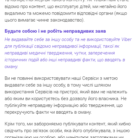
відомо про контент, що експлуатує дітей, ми негайно його
видалимо та можемо повідомити відповідні органи (якщо
цього вимагає чинне законодавство).
Будьте собою і не робіть неправдивих заяв
Не видавайте себе за іншу особу та не використовуйте Viber
для публікації свідомо неправдивої інформації, такої як
неправдиві медичні твердження, чутки, заперечення
історичних подій або інші неправдиві факти, що вводять в
оману.
Ви не повинні використовувати наші Сервіси з метою
видавати себе за іншу особу, в тому числі шляхом
використання Сервісів на пристрої, який вам не належить
або яким ви користуєтесь без дозволу його власника. Не
публікуйте неправдиву інформацію або твердження, що
перекручують факти чи вводять в оману.
Крім того, ми забороняємо публікувати контент, який хибно
свідчить про зв’язок особи, яка його опублікувала, з іншою
організацією чи особою, або маніпулює заголовками чи