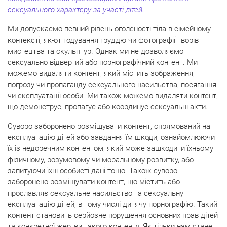
сексуального характеру за участі дітей.
Ми допускаємо певний рівень оголеності тіла в сімейному
контексті, як-от годування груддю чи фотографії творів
мистецтва та скульптур. Однак ми не дозволяємо
сексуально відвертий або порнографічний контент. Ми
можемо видаляти контент, який містить зображення,
погрозу чи пропаганду сексуального насильства, посягання
чи експлуатації особи. Ми також можемо видаляти контент,
що демонструє, пропагує або координує сексуальні акти.
Суворо заборонено розміщувати контент, спрямований на
експлуатацію дітей або завдання їм шкоди, ознайомлюючи
їх із недоречним контентом, який може зашкодити їхньому
фізичному, розумовому чи моральному розвитку, або
запитуючи їхні особисті дані тощо. Також суворо
заборонено розміщувати контент, що містить або
прославляє сексуальне насильство та сексуальну
експлуатацію дітей, в тому числі дитячу порнографію. Такий
контент становить серйозне порушення основних прав дітей
та конкретної жертви такого контенту. Як тільки нам стане