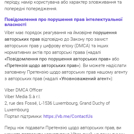
періоду, намір користувача або характер зловживання та
попередні попередження.
Повідомлення про порушення прав інтелектуальної
власності
Viber має порядок реагування на ймовірне
порушення
авторських прав
відповідно до Закону про захист
авторських прав у цифрову епоху (DMCA) та інших
нормативних актів про авторські права (надалі
«Повідомлення про порушення авторських прав»
або
«Претензія щодо авторських прав»
). Ви можете надіслати
заповнену Претензію щодо авторських прав нашому агенту
з авторських прав (надалі
«Уповноважений агент»
):
Viber DMCA Officer
Viber Media S.à r.l.
2, rue des Fossé, L-1536 Luxembourg, Grand Duchy of
Luxembourg
Портал підтримки:
https://vb.me/ContactUs
Перш ніж подавати Претензію щодо авторських прав, ви