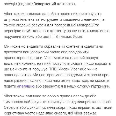
заходів (надалі
«Оскаржений контент»
).
Viber також залишає за собою право використовувати
штучний інтелект та інструменти машинного навчання, а
також людські ресурси для попередньої модерації та
перевірки опублікованого контенту на наявність можливих
порушень закону або цієї ППВ і наших Умов.
Ми можемо видалити образливий контент, видалити чи
приховати ваш обліковий запис або повідомити
правоохоронні органи. Viber може на власний розсуд
видалити контент, на який поступила скарга, якщо вирішить,
що цей контент порушує ППВ, Умови Viber або чинне
законодавство. Ми постараємося повідомити сторони про
наше рішення, однак, якщо нам це не вдасться, ви можете
подати
апеляцію
або звернутися в нашу службу підтримки.
Viber також залишає за собою право назавжди або
тимчасово заблокувати користувача від використання своїх
Сервісів або функції подання скарг, якщо вирішить, що такий
користувач часто надсилає скарги, які Viber вважає