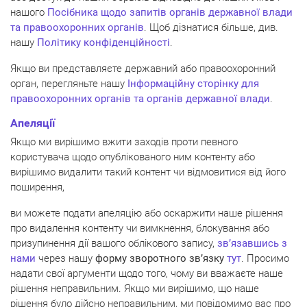
нашого
Посібника щодо запитів органів державної влади
та правоохоронних органів
. Щоб дізнатися більше, див.
нашу
Політику конфіденційності
.
Якщо ви представляєте державний або правоохоронний
орган, перегляньте нашу
Інформаційну сторінку для
правоохоронних органів та органів державної влади
.
Апеляції
Якщо ми вирішимо вжити заходів проти певного
користувача щодо опублікованого ним контенту або
вирішимо видалити такий контент чи відмовитися від його
поширення,
ви можете подати апеляцію або оскаржити наше рішення
про видалення контенту чи вимкнення, блокування або
призупинення дії вашого облікового запису,
зв’язавшись з
нами
через нашу
форму зворотного зв’язку
тут
. Просимо
надати свої аргументи щодо того, чому ви вважаєте наше
рішення неправильним. Якщо ми вирішимо, що наше
рішення було дійсно неправильним, ми повідомимо вас про