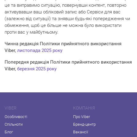
це та виправимо ситуацію, повернувши контент, повторно
активувавши ваш обліковий запис або Сервіси для вас
(залежно від ситуації) та знявши будь-які попередження чи
обмеження, щоб це більше не можна було використати
проти вас у майбутньому.
Чинна редакція Політики прийнятного використання
Viber,
листопада
2025 року
Попередня редакція Політики прийнятного використання
Viber,
березня 2025 року
VIBER
КОМПАНІЯ
Особливості
Про Viber
Спільноти
Бренд-центр
Блог
Вакансії