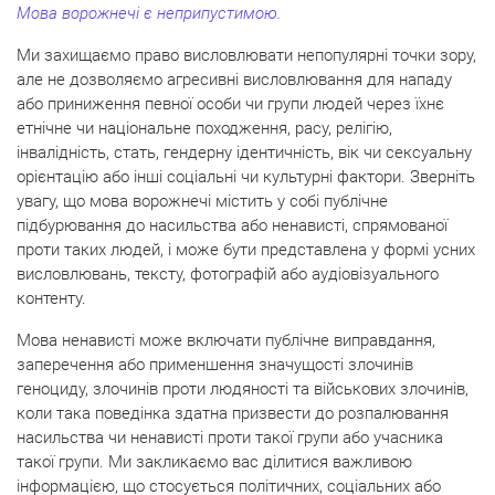
Мова ворожнечі є неприпустимою.
Ми захищаємо право висловлювати непопулярні точки зору,
але не дозволяємо агресивні висловлювання для нападу
або приниження певної особи чи групи людей через їхнє
етнічне чи національне походження, расу, релігію,
інвалідність, стать, гендерну ідентичність, вік чи сексуальну
орієнтацію або інші соціальні чи культурні фактори. Зверніть
увагу, що мова ворожнечі містить у собі публічне
підбурювання до насильства або ненависті, спрямованої
проти таких людей, і може бути представлена у формі усних
висловлювань, тексту, фотографій або аудіовізуального
контенту.
Мова ненависті може включати публічне виправдання,
заперечення або применшення значущості злочинів
геноциду, злочинів проти людяності та військових злочинів,
коли така поведінка здатна призвести до розпалювання
насильства чи ненависті проти такої групи або учасника
такої групи. Ми закликаємо вас ділитися важливою
інформацією, що стосується політичних, соціальних або