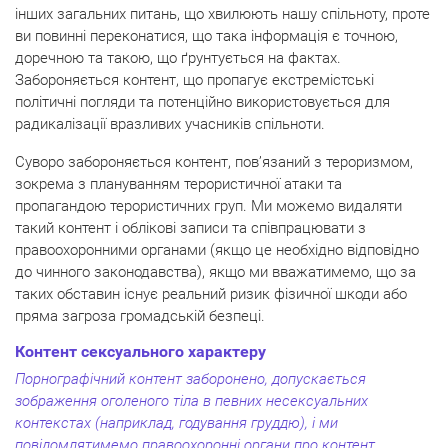
інших загальних питань, що хвилюють нашу спільноту, проте
ви повинні переконатися, що така інформація є точною,
доречною та такою, що ґрунтується на фактах.
Забороняється контент, що пропагує екстремістські
політичні погляди та потенційно використовується для
радикалізації вразливих учасників спільноти.
Суворо забороняється контент, пов’язаний з тероризмом,
зокрема з плануванням терористичної атаки та
пропагандою терористичних груп. Ми можемо видаляти
такий контент і облікові записи та співпрацювати з
правоохоронними органами (якщо це необхідно відповідно
до чинного законодавства), якщо ми вважатимемо, що за
таких обставин існує реальний ризик фізичної шкоди або
пряма загроза громадській безпеці.
Контент сексуального характеру
Порнографічний контент заборонено, допускається
зображення оголеного тіла в певних несексуальних
контекстах (наприклад, годування груддю), і ми
повідомлятимемо правоохоронні органи про контент