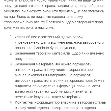
можете попросити користувача Viber, який, на вашу думку,
порушує ваші авторські права, видалити відповідний допис.
Можливо, ви зможете вирішити проблему, не звертаючись
до нас. Якщо ж ви вирішите надіслати нашому
Уповноваженому агенту Претензію щодо авторських прав,
вона має включати наступне:
Фізичний або електронний підпис особи,
уповноваженої діяти від імені власника авторського
права, яке ймовірно було порушено;
Зазначення творів чи матеріалів, щодо яких вчинено
порушення;
Зазначення матеріалів, які нібито порушують
авторські права, в тому числі інформацію про
місцезнаходження матеріалів, що порушують
авторські права, які власник авторських прав бажає
видалити, причому така інформація повинна мати
вичерпний характер, щоб ми могли знайти та
перевірити існування таких матеріалів;
Контактна інформація про власника авторських прав,
в тому числі адреса, номер телефону та адреса