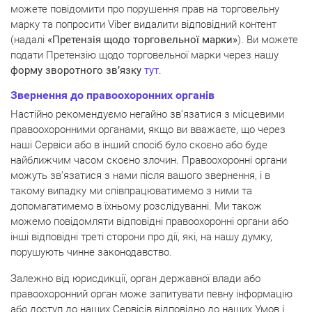
можете повідомити про порушення прав на торговельну
марку та попросити Viber видалити відповідний контент
(надалі
«Претензія щодо торговельної марки»
). Ви можете
подати Претензію щодо торговельної марки через нашу
форму зворотного зв’язку
тут
.
Звернення до правоохоронних органів
Настійно рекомендуємо негайно зв’язатися з місцевими
правоохоронними органами, якщо ви вважаєте, що через
наші Сервіси або в інший спосіб було скоєно або буде
найближчим часом скоєно злочин. Правоохоронні органи
можуть зв’язатися з нами після вашого звернення, і в
такому випадку ми співпрацюватимемо з ними та
допомагатимемо в їхньому розслідуванні. Ми також
можемо повідомляти відповідні правоохоронні органи або
інші відповідні треті сторони про дії, які, на нашу думку,
порушують чинне законодавство.
Залежно від юрисдикції, орган державної влади або
правоохоронний орган може запитувати певну інформацію
або доступ до наших Сервісів відповідно до наших Умов і