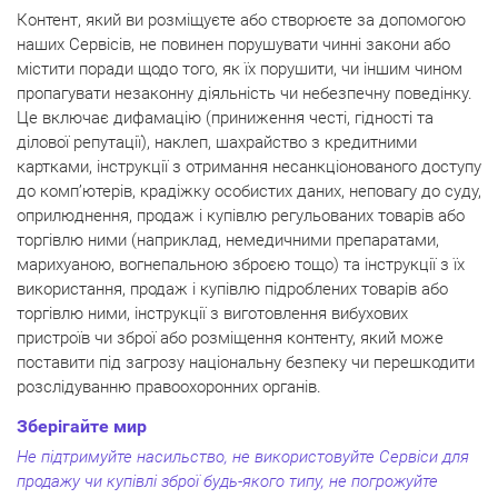
Контент, який ви розміщуєте або створюєте за допомогою
наших Сервісів, не повинен порушувати чинні закони або
містити поради щодо того, як їх порушити, чи іншим чином
пропагувати незаконну діяльність чи небезпечну поведінку.
Це включає дифамацію (приниження честі, гідності та
ділової репутації), наклеп, шахрайство з кредитними
картками, інструкції з отримання несанкціонованого доступу
до комп’ютерів, крадіжку особистих даних, неповагу до суду,
оприлюднення, продаж і купівлю регульованих товарів або
торгівлю ними (наприклад, немедичними препаратами,
марихуаною, вогнепальною зброєю тощо) та інструкції з їх
використання, продаж і купівлю підроблених товарів або
торгівлю ними, інструкції з виготовлення вибухових
пристроїв чи зброї або розміщення контенту, який може
поставити під загрозу національну безпеку чи перешкодити
розслідуванню правоохоронних органів.
Зберігайте мир
Не підтримуйте насильство, не використовуйте Сервіси для
продажу чи купівлі зброї будь-якого типу, не погрожуйте