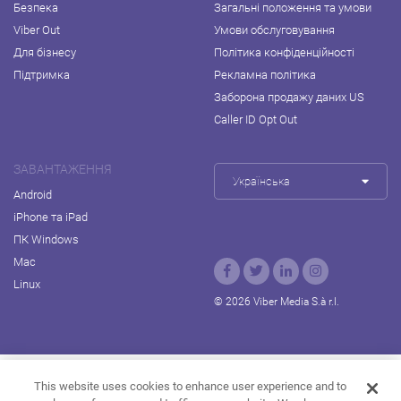
Безпека
Загальні положення та умови
Viber Out
Умови обслуговування
Для бізнесу
Політика конфіденційності
Підтримка
Рекламна політика
Заборона продажу даних US
Caller ID Opt Out
ЗАВАНТАЖЕННЯ
Українська
Android
iPhone та iPad
ПК Windows
Mac
Linux
© 2026 Viber Media S.à r.l.
Rakuten Viki
Rakuten Kobo
Rakuten Travel
This website uses cookies to enhance user experience and to