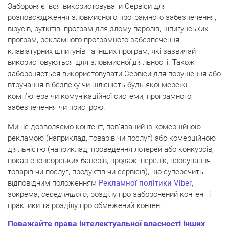
Забороняється використовувати Сервіси для
розповсюдження зловмисного програмного забезпечення,
вірусів, руткітів, програм для злому паролів, шпигунських
програм, рекламного програмного забезпечення,
клавіатурних шпигунів та інших програм, які зазвичай
використовуються для зловмисної діяльності. Також
забороняється використовувати Сервіси для порушення або
втручання в безпеку чи цілісність будь-якої мережі,
комп’ютера чи комунікаційної системи, програмного
забезпечення чи пристрою.
Ми не дозволяємо контент, пов’язаний із комерційною
рекламою (наприклад, товарів чи послуг) або комерційною
діяльністю (наприклад, проведення лотерей або конкурсів,
показ спонсорських банерів, продаж, перелік, просування
товарів чи послуг, продуктів чи сервісів), що суперечить
відповідним положенням
Рекламної політики Viber
,
зокрема,
серед іншого
, розділу про заборонений контент і
практики та розділу про обмежений контент.
Поважайте права інтелектуальної власності інших