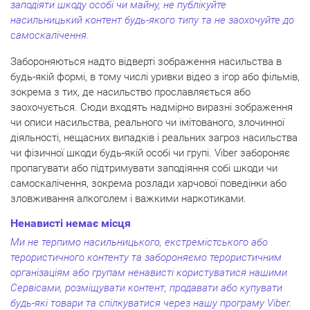
заподіяти шкоду особі чи майну, не публікуйте
насильницький контент будь-якого типу та не заохочуйте до
самоскалічення.
Забороняються надто відверті зображення насильства в
будь-якій формі, в тому числі уривки відео з ігор або фільмів,
зокрема з тих, де насильство прославляється або
заохочується. Сюди входять надмірно виразні зображення
чи описи насильства, реального чи імітованого, злочинної
діяльності, нещасних випадків і реальних загроз насильства
чи фізичної шкоди будь-якій особі чи групі. Viber забороняє
пропагувати або підтримувати заподіяння собі шкоди чи
самоскалічення, зокрема розлади харчової поведінки або
зловживання алкоголем і важкими наркотиками.
Ненависті немає місця
Ми не терпимо насильницького, екстремістського або
терористичного контенту та забороняємо терористичним
організаціям або групам ненависті користуватися нашими
Сервісами, розміщувати контент, продавати або купувати
будь-які товари та спілкуватися через нашу програму Viber.