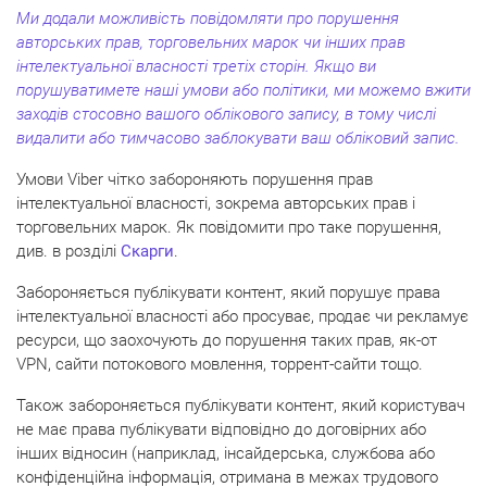
Ми додали можливість повідомляти про порушення
авторських прав, торговельних марок чи інших прав
інтелектуальної власності третіх сторін. Якщо ви
порушуватимете наші умови або політики, ми можемо вжити
заходів стосовно вашого облікового запису, в тому числі
видалити або тимчасово заблокувати ваш обліковий запис.
Умови Viber чітко забороняють порушення прав
інтелектуальної власності, зокрема авторських прав і
торговельних марок. Як повідомити про таке порушення,
див. в розділі
Скарги
.
Забороняється публікувати контент, який порушує права
інтелектуальної власності або просуває, продає чи рекламує
ресурси, що заохочують до порушення таких прав, як-от
VPN, сайти потокового мовлення, торрент-сайти тощо.
Також забороняється публікувати контент, який користувач
не має права публікувати відповідно до договірних або
інших відносин (наприклад, інсайдерська, службова або
конфіденційна інформація, отримана в межах трудового