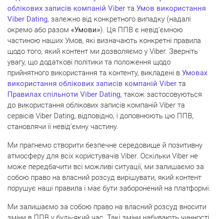
облікових записів компаній Viber
та
Умов використання
Viber Dating
, залежно від конкретного випадку (надалі
окремо або разом
«Умови»
). Ця ППВ є невід’ємною
частиною наших Умов, які визначають конкретні правила
щодо того, який контент ми дозволяємо у Viber. Зверніть
увагу, що додаткові політики та положення щодо
прийнятного використання та контенту, викладені в
Умовах
використання облікових записів компаній Viber
та
Правилах спільноти Viber Dating
, також застосовуються
до використання облікових записів компаній Viber та
сервісів Viber Dating, відповідно, і доповнюють цю ППВ,
становлячи її невід’ємну частину.
Ми прагнемо створити безпечне середовище й позитивну
атмосферу для всіх користувачів Viber. Оскільки Viber не
може передбачити всі можливі ситуації, ми залишаємо за
собою право на власний розсуд вирішувати, який контент
порушує наші правила і має бути заборонений на платформі.
Ми залишаємо за собою право на власний розсуд вносити
зміни в ППВ у будь-який час. Такі зміни набувають чинності