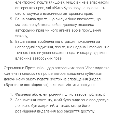
електронної пошти (якщо є). Якщо ви не є власником
авторських прав, які нібито було порушено, опишіть
свої стосунки з власником авторських прав;
Ваша заява про те, що ви сумлінно вважаєте, що
матеріал опубліковано без дозволу власника
авторських прав чи його агента або в порушення
закону;
Ваша заява, зроблена під страхом покарання за
неправдиві свідчення, про те, що надана інформація є
точною і що ви уповноважені подати скаргу від імені
власника авторських прав.
Отримавши Претензію щодо авторських прав, Viber видаляє
контент і повідомляє про це автора видаленої публікації,
даючи йому змогу подати зустрічне сповіщення (надалі
«Зустрічне сповіщення»
), яке має містити наступне:
Фізичний або електронний підпис автора публікації;
Зазначення контенту, який було видалено або доступ
до якого був закритий, а також місце його
розміщення видалення або закриття доступу;