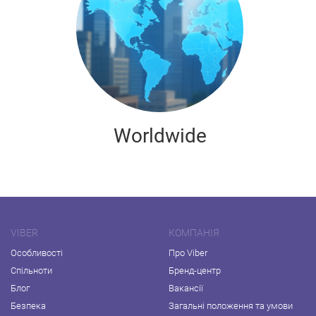
Worldwide
VIBER
КОМПАНІЯ
Особливості
Про Viber
Спільноти
Бренд-центр
Блог
Вакансії
Безпека
Загальні положення та умови