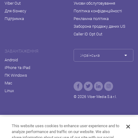
Viber Out
Умови обслуговування
Для бізнесу
Політика конфіденційності
Підтримка
Рекламна політика
Заборона продажу даних US
Caller ID Opt Out
ЗАВАНТАЖЕННЯ
Українська
Android
iPhone та iPad
ПК Windows
Mac
Linux
© 2026 Viber Media S.à r.l.
Rakuten Viki
Rakuten Kobo
Rakuten Travel
This website uses cookies to enhance user experience and to
analyze performance and traffic on our website. We also
Rakuten Marketing
Rakuten Insight
Rakuten TV
share information about your use of our site with our social