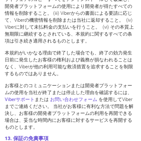
開発者プラットフォームの使用により開発者が得たすべての
情報を削除すること。 (iii) Viberからの書面による要請に応じ
て、Viberの機密情報を削除または当社に返却すること。 (iv)
Viberに対して未払料金の支払いを行うこと。 (vi) その本質上
無期限に継続するとされている、本規約に関するすべての条
項は引き続き適用されるものとします。
本規約がいかなる理由で終了した場合でも、終了の効力発生
日前に発生したお客様の権利および義務が損なわれることは
なく、Viberが他の利用可能な救済措置を追求することを制限
するものではありません。
お客様とのコミュニケーションまたは開発者プラットフォー
ムの使用を当社が終了または停止した理由を確認するには、
Viberサポート
または
お問い合わせフォーム
を使用してViber
までご連絡ください。 当社がお客様に有利な方法で問題を解
決し、お客様の開発者プラットフォームの利用を再開できる
場合は、妥当な時間内にお客様に対するサービスを再開する
ものとします。
13. 保証の免責事項