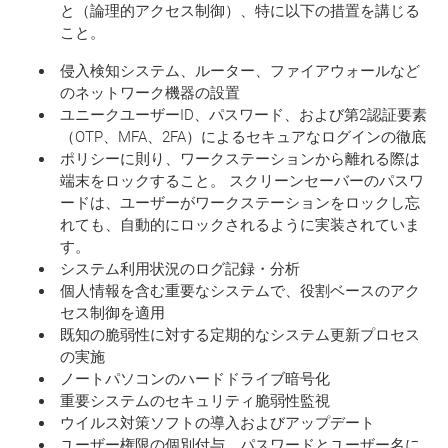
と（論理的アクセス制御）、特に以下の措置を講じる
こと。
侵入検知システム、ルーター、ファイアウォールなど
のネットワーク機器の設置
ユニークユーザーID、パスワード、および第2認証要素
（OTP、MFA、2FA）によるセキュアなログインの徹底
ポリシーに則り、ワークステーションから離れる際は
端末をロックすること。 スクリーンセーバーのパスワ
ードは、ユーザーがワークステーションをロックし忘
れても、自動的にロックされるように実装されていま
す。
システム利用状況のログ記録・分析
個人情報を含む重要なシステムで、役割ベースのアク
セス制御を適用
既知の脆弱性に対する定期的なシステム更新プロセス
の実施
ノートパソコンのハードドライブ暗号化
重要システムのセキュリティ脆弱性監視
ウイルス対策ソフトの導入およびアップデート
ユーザー権限の個別付与、パスワードとユーザー名に