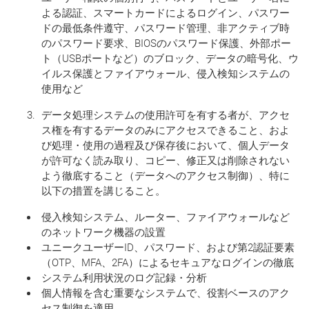
よる認証、スマートカードによるログイン、パスワー
ドの最低条件遵守、パスワード管理、非アクティブ時
のパスワード要求、BIOSのパスワード保護、外部ポー
ト（USBポートなど）のブロック、データの暗号化、ウ
イルス保護とファイアウォール、侵入検知システムの
使用など
データ処理システムの使用許可を有する者が、アクセ
ス権を有するデータのみにアクセスできること、およ
び処理・使用の過程及び保存後において、個人データ
が許可なく読み取り、コピー、修正又は削除されない
よう徹底すること（データへのアクセス制御）、特に
以下の措置を講じること。
侵入検知システム、ルーター、ファイアウォールなど
のネットワーク機器の設置
ユニークユーザーID、パスワード、および第2認証要素
（OTP、MFA、2FA）によるセキュアなログインの徹底
システム利用状況のログ記録・分析
個人情報を含む重要なシステムで、役割ベースのアク
セス制御を適用