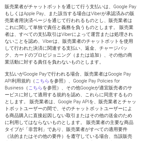
販売業者がチャットボットを通じて行う支払いは、Google Pay
もしくはApple Pay、また該当する場合はViberが承認済みの販
売業者用決済ページを通じて行われるものとし、販売業者は
これに関して単独で責任と義務を負うものとします。 販売業
者は、すべての支払取引はViberによって運営または処理され
ないことを認め、Viberは、販売業者のチャットボットを使用
して行われた決済に関連する支払い、返金、チャージバッ
ク、カードのプロビジョニング（または追加）、その他の商
業活動に対する責任を負わないものとします。
支払いがGoogle Payで行われる場合、販売業者はGoogle Pay
API利用規約（
こちら
を参照）、Google Pay Policies for
Business（
こちら
を参照）、その他Googleが適宜販売者のサ
ービスに対して適用する規約を認め、これらに同意するもの
とします。 販売業者は、Google Pay APIを、販売業者とチャッ
トボットユーザーの間で、そのチャットボットユーザーによ
る商品購入に直接起因しない取引またはその他の送金のため
に利用してはならないものとします。 販売業者の主要な商品
タイプが「非営利」であり、販売業者がすべての適用要件
（法的またはその他の要件）を遵守している場合、当該販売