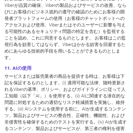
Viberが品質の確保、Viberの製品およびサービスの改善、なら
びにお客様のビジネス規約の遵守の確認のためにお客様の開
発者プラットフォームの使用（お客様のチャットボットへの
アクセスおよび使用、Viberまたはそのユーザーに影響を与え
る可能性のあるセキュリティ問題の特定を含む）を監視する
ことを認め、これに同意するものとします。 お客様はこの監
視行為を妨害してはならず、Viberはかかる妨害を回避するた
めにあらゆる技術的手段を用いることができるものとしま
す。
11. AIの使用
サービスまたは販売業者の商品を提供する時は、お客様は下
記を保証するものとします。(i) 適用可能な法律、随時更新さ
れるViberの基準、ポリシー、およびガイドラインに従って人
工知能（以下「AI」）を使用する。(ii) AIに関連する潜在的な
問題に対処するための適切なリスク軽減措置を実施し、維持
する。(iii) AIシステムを使用する前に、AIが生成するコンテン
ツ、製品およびサービスの整合性、正確性、機能性、および
非侵害性を確保するためのテストを実行する。(iv) AIが生成す
るコンテンツ、製品およびサービスが、第三者の権利を侵害