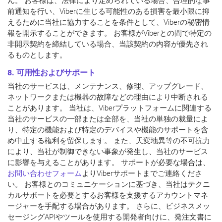
ん。 お客様は、法律により定められている場合、合理的な事
前通知を行い、Viberに生じる可能性のある損害を最小限に抑
えるために当社に協力することを条件として、Viberの秘密情
報を開示することができます。 お客様がViberとの間で特定の
非開示契約を締結している場合、当該契約の内容が優先され
るものとします。
8. 可用性およびサポート
当社のサービスは、メンテナンス、修理、アップグレード、
ネットワークまたは機器の故障などの理由により中断される
ことがあります。 当社は、Viberプラットフォームに関連する
当社のサービスの一部または全部を、当社の単独の裁量によ
り、特定の機能および特定のデバイスや機能のサポートを含
め中止する権利を留保します。 また、天変地異等の不可抗力
により、当社が制御できない事象が発生し、当社のサービス
に影響を与えることがあります。 サポートが必要な場合は、
お問い合わせフォーム
よりViberサポートまでご連絡くださ
い。 お客様とのコミュニケーションに基づき、当社はテクニ
カルサポートを必要とするお客様を支援するアカウントマネ
ージャーを手配する場合があります。 さらに、ビジネスメッ
セージングAPIやツールを使用する開発者向けに、発注文書に