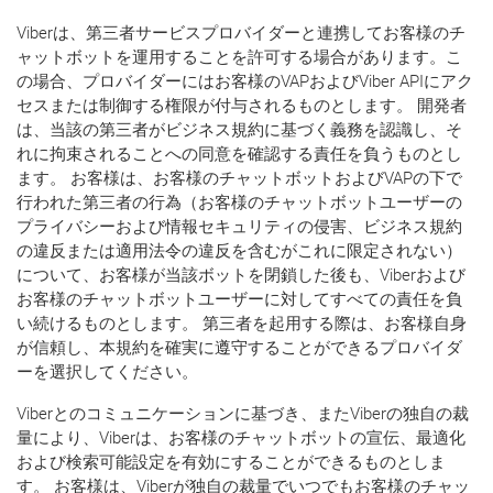
Viberは、第三者サービスプロバイダーと連携してお客様のチ
ャットボットを運用することを許可する場合があります。こ
の場合、プロバイダーにはお客様のVAPおよびViber APIにアク
セスまたは制御する権限が付与されるものとします。 開発者
は、当該の第三者がビジネス規約に基づく義務を認識し、そ
れに拘束されることへの同意を確認する責任を負うものとし
ます。 お客様は、お客様のチャットボットおよびVAPの下で
行われた第三者の行為（お客様のチャットボットユーザーの
プライバシーおよび情報セキュリティの侵害、ビジネス規約
の違反または適用法令の違反を含むがこれに限定されない）
について、お客様が当該ボットを閉鎖した後も、Viberおよび
お客様のチャットボットユーザーに対してすべての責任を負
い続けるものとします。 第三者を起用する際は、お客様自身
が信頼し、本規約を確実に遵守することができるプロバイダ
ーを選択してください。
Viberとのコミュニケーションに基づき、またViberの独自の裁
量により、Viberは、お客様のチャットボットの宣伝、最適化
および検索可能設定を有効にすることができるものとしま
す。 お客様は、Viberが独自の裁量でいつでもお客様のチャッ