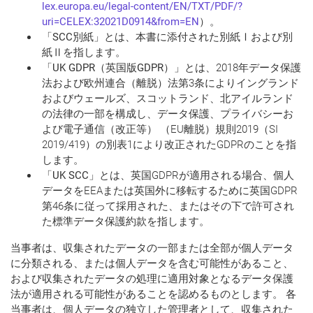
lex.europa.eu/legal-content/EN/TXT/PDF/?
uri=CELEX:32021D0914&from=EN
）。
「
SCC別紙
」とは、本書に添付された別紙Ⅰおよび別
紙Ⅱを指します。
「
UK GDPR（英国版GDPR）
」とは、2018年データ保護
法および欧州連合（離脱）法第3条によりイングランド
およびウェールズ、スコットランド、北アイルランド
の法律の一部を構成し、データ保護、プライバシーお
よび電子通信（改正等） （EU離脱）規則2019（SI
2019/419）の別表1により改正されたGDPRのことを指
します。
「
UK SCC
」とは、英国GDPRが適用される場合、個人
データをEEAまたは英国外に移転するために英国GDPR
第46条に従って採用された、またはその下で許可され
た標準データ保護約款を指します。
当事者は、収集されたデータの一部または全部が個人データ
に分類される、または個人データを含む可能性があること、
および収集されたデータの処理に適用対象となるデータ保護
法が適用される可能性があることを認めるものとします。 各
当事者は、個人データの独立した管理者として、収集された