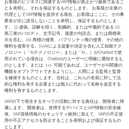
お客様のビジネスに関連するVAP情報が真正かつ最新であるこ
とを表明し、それを保証するものとします。 お客様が企業の
代理としてVAP情報を提供する場合、お客様はここに、その事
業名が次に該当しないことを表明し、保証するものとしま
す。 (i) 虚偽、誤解を招く、欺瞞的、または中傷的である (ii)
第三者のパロディ、文字記号、過度の句読点、または商標表
示を含む。(iii) 商標の侵害、パブリシティ権の侵害、その他の
権利を侵害する。(iv)AIによる提案や決定を含む人工知能テク
ノロジー（「AIテクノロジー」または「AI」）がChatbotで使
用されている場合は、Chatbotのユーザーに明確に通知するも
のとします。または（v）可能であれば、ユーザーがAI関連の
機能をオプトアウトできるようにし、人間による監視と監督
を確保するものとします。当社は、これらの名前に対して法
的な権利を有する企業または個人に代わって名称を改定する
権利を有するものとします。
VAPの下で発生するすべての活動に対する責任は、開発者に帰
属します。 開発者は、使用するデバイスとVAP情報の安全確
保、VAP資格情報のセキュリティ維持に加えて、VAPの不正使
用や不正アクセスを防止することを表明および保証するもの
とします。