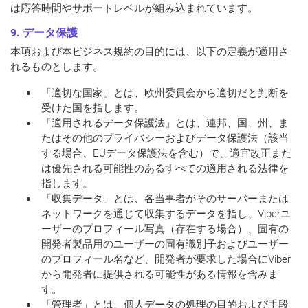
は応答時間やサポートレベルが組み込まれています。
9. データ保護
本項および本ビジネス規約の目的には、以下の定義が適用さ
れるものとします。
「
適切な国家
」とは、欧州委員会から適切だと判断を
受けた国を指します。
「
適用されるデータ保護法
」とは、連邦、国、州、ま
たはその他のプライバシーおよびデータ保護法（該当
する場合、EUデータ保護法を含む）で、適宜改正また
は優先される可能性のあるすべての適用される法律を
指します。
「
収集データ
」とは、各当事者がそのサーバーまたは
ネットワークを通じて収集するデータを指し、Viberユ
ーザーのプロフィール写真（存在する場合）、固有の
開発者製品用のユーザーの固有識別子およびユーザー
のプロフィール名など、開発者が要求した場合にViber
から開発者に提供される可能性がある情報を含みま
す。
「
管理者
」とは、個人データの処理の目的および手段