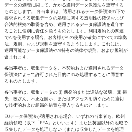
データの処理に関して、かかる適用データ保護法を遵守する
ものとします。 各当事者は、適用されるデータ保護法の下で
要求されうる収集データの処理に関する透明性の確保および
合法的根拠の取得を含め、適用されるデータ保護法を遵守す
ることに個別に責任を負うものとします。利用規約との関連
でAIを使用する場合、お客様がAIの使用が確実にすべての準拠
法、規則、および規制を遵守するようにします。これには、
適用可能なデータ保護法やAI特有の法律や規則、および規制が
含まれます。
各当事者は、収集データを、本契約および適用されるデータ
保護法によって許可された目的にのみ処理することに同意す
るものとします。
各当事者は、収集データの (i) 偶発的または違法な破壊、(ii) 損
失、改ざん、不正な開示、またはアクセスを防ぐために適切
な技術的および組織的措置を導入するものとします。
EUデータ保護法が適用される場合、いずれの当事者も、欧州
経済領域（以下「
EEA
」といいます）または英国以外の地域で
収集したデータを処理しない（または収集したデータを処理