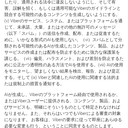
したり、適用される法令に違反しないようにし、そして有
害、誤解を招く、もしくは適用可能なViberのガイドラインと
競合する可能性のあるコンテンツを生成しないようにする。
(v) Viberのサービス、システム、またはプラットフォームを通
じて、未承諾、大量、またはその他の無許可のメッセージ
（以下「スパム」）の送信を作成、配布、または促進するた
めに、いかなる形式のAIも使用しない。（vi）スパムとして分
類される可能性のあるAIが生成したコンテンツ、製品、および
サービスの作成または配布を防止するために強力な保護策を
講じる。（vii）偏見、ハラスメント、および差別を防止するた
めに公正かつ透明性のある方法でAIを使用する。(viii) AIの使用
をモニターし、望ましくない結果を検出、報告、および是正
する。そして (ix) Viberと関連したAIの使用に関連する法的ま
たは規制上の措置を通知する。
AIが生成し、Viberのプラットフォーム経由で使用されるか、
またはViberユーザーに提供される、コンテンツ、製品、およ
びサービスも、明確にそういうものとして特定されなければ
なりません。また、それらはいつでもViberによる審査の対象
になります。 お客様は、Viberの要求に従って即座にあらゆる
必要な変更も行う、ということに同意するものとします。