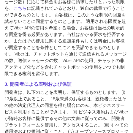
セージ数）に応じて料金をお客様に請求したりといった制限
を、
こちら
に記載されているとおり、独自の裁量で行うこと
ができるものとします。 お客様は、このような制限の回避を
試みないことに同意するものとします。 適用される限度を超
えてViber APIの使用を希望する場合、お客様は当社の明示的
な同意を得る必要があります。当社はかかる要求を拒否する
か、またはその使用に関する追加条件もしくは料金にお客様
が同意することを条件としてこれを受諾できるものとしま
す。 Viberは、チャットボットを通じて送信されるメッセージ
の数、送信メッセージの数、Viber APIの使用、チャットの非
アクティブ化などを含むチャットボットの使用をいつでも制
限できる権利を留保します。
3. 開発者による表明および保証
開発者は、以下のことを表明し、保証するものとします。 (i)
13歳以上であること。 18歳未満のお客様は、親権者またはそ
の他の法定代理人の同意を得た場合にのみ、本ビジネスサー
ビスを利用することができます。 (ii) ビジネス規約およびViber
が随時お客様に提供するその他の文書に従ってのみ、開発者
プラットフォームを使用し、アクセスすること。 (iii) すべての
適用法および規制に従うこと。 (iv) オープンソースプロジェク