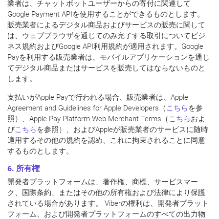
業者は、チャットボットユーザーからの寄付に関連して
Google Payment APIを使用することができるものとします。
販売業者によるデジタル商品およびサービスの販売に関して
は、ウェブブラウザを通じてのみ完了する取引についてビジ
ネス規約およびGoogle API利用規約が適用されます。Google
Payを利用する販売業者は、モバイルアプリケーションを通じ
てデジタル商品またはサービスを販売してはならないものと
します。
支払いがApple Payで行われる場合、販売業者は、Apple
Agreement and Guidelines for Apple Developers（
こちら
を参
照）、Apple Pay Platform Web Merchant Terms（
こちら
およ
び
こちら
を参照）、およびAppleが販売業者のサービスに随時
適用するその他の規約を認め、これに拘束されることに同意
するものとします。
6. 所有権
開発者プラットフォームは、著作権、商標、サービスマー
ク、国際条約、またはその他の所有権および法律により保護
されている場合があります。 Viberの権利は、開発者プラット
フォーム、および開発者プラットフォームのすべての出力物