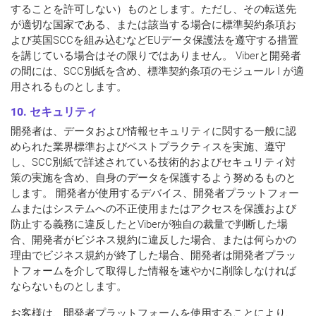
することを許可しない）ものとします。ただし、その転送先
が適切な国家である、または該当する場合に標準契約条項お
よび英国SCCを組み込むなどEUデータ保護法を遵守する措置
を講じている場合はその限りではありません。 Viberと開発者
の間には、SCC別紙を含め、標準契約条項のモジュール I が適
用されるものとします。
10. セキュリティ
開発者は、データおよび情報セキュリティに関する一般に認
められた業界標準およびベストプラクティスを実施、遵守
し、SCC別紙で詳述されている技術的およびセキュリティ対
策の実施を含め、自身のデータを保護するよう努めるものと
します。 開発者が使用するデバイス、開発者プラットフォー
ムまたはシステムへの不正使用またはアクセスを保護および
防止する義務に違反したとViberが独自の裁量で判断した場
合、開発者がビジネス規約に違反した場合、または何らかの
理由でビジネス規約が終了した場合、開発者は開発者プラッ
トフォームを介して取得した情報を速やかに削除しなければ
ならないものとします。
お客様は、開発者プラットフォームを使用することにより、