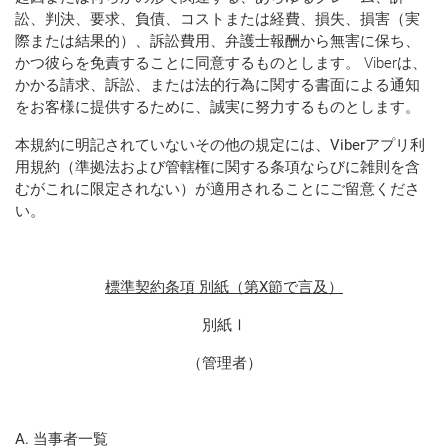
訟、判決、要求、負債、コストまたは経費、損失、損害（実
際または結果的）、訴訟費用、弁護士報酬から無害に保ち、
かつ彼らを免責することに同意するものとします。 Viberは、
かかる請求、訴訟、または法的行為に関する書面による通知
をお客様に提供するために、誠実に努力するものとします。
本規約に明記されていないその他の規定には、Viberアプリ利
用規約（準拠法および管轄権に関する条項ならびに雑則を含
むがこれに限定されない）が適用されることにご留意くださ
い。
標準契約条項 別紙（第X節で言及）
別紙Ⅰ
（管理者）
A. 当事者一覧