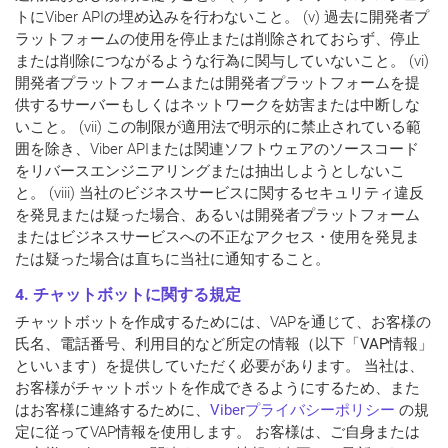
トにViber APIの埋め込みを行わないこと。 (v) 過去に開発者プ
ラットフォームの使用を停止または削除されておらず、停止
または削除につながるような行為に関与していないこと。 (vi)
開発者プラットフォームまたは開発者プラットフォームを提
供するサーバーもしくはネットワークを妨害または中断しな
いこと。 (vii) この制限が適用法で明示的に禁止されている範
囲を除き、Viber APIまたは関連ソフトウェアのソースコード
をリバースエンジニアリングまたは抽出しようとしないこ
と。 (viii) 当社のビジネスサービスに関するセキュリティ違反
を発見または疑った場合、あるいは開発者プラットフォーム
またはビジネスサービスへの不正なアクセス・使用を発見ま
たは疑った場合は直ちに当社に通知すること。
4. チャットボットに関する規定
チャットボットを作成するためには、VAPを通じて、お客様の
氏名、電話番号、利用目的など所定の情報（以下「
VAP
情報
」
といいます）を提供していただく必要があります。 当社は、
お客様がチャットボットを作成できるようにするため、また
はお客様に連絡するために、
Viber
プライバシーポリシー
の規
定に従ってVAP情報を使用します。 お客様は、ご自身または