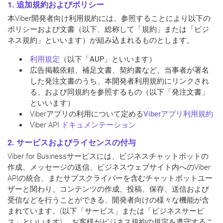
1. 追加規約およ
び
ポリシー
本Viber開発者向け利用規約には、参照することにより以下の
ポリシーおよび文書（以下、総称して「
規約
」または「
ビジ
ネス規約
」といいます）が組み込まれるものとします。
利用規定
（以下「
AUP
」といいます）
広告掲載依頼、補足文書、契約書など、当事者が署名
した発注文書のうち、本開発者利用規約にリンクされ
る、および同規約を参照するもの（以下「
発注文書
」
といいます）
Viberアプリの利用について定める
Viberアプリ利用規約
Viber API
ドキュメンテーション
2. サービスおよびライセンスの付与
Viber for Businessサービスには、ビジネスチャットボットの
作成、メッセージの送信、ビジネスウェブサイト内へのViber
APIの統合、またサブスクライバーを含むチャットボットユー
ザーと関わり、コンテンツの作成、投稿、保存、送信および
受信などを行うことができる、開発者向けの様々な機能が含
まれています。(以下「
サービス
」または「
ビジネスサービ
ス
」といいます)。 お客様がビジネス規約の規定を遵守するこ