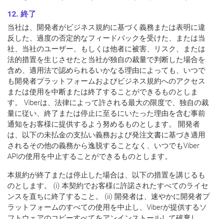
12. 終了
当社は、開発者がビジネス規約に基づく義務または表明に違
反した、過度の否定的なフィードバックを受けた、または当
社、当社のユーザー、もしくは他者に被害、リスク、または
法的措置を生じさせたと当社が独自の裁量で判断した場合を
含め、適用法で認められるいかなる理由によっても、いつで
も開発者プラットフォームおよびビジネス規約へのアクセス
または使用を中断または終了することができるものとしま
す。 Viberは、法律によって許される最大の限度で、独自の裁
量に従い、終了または停止に至るにいたった理由を含む事前
通知をお客様に提供するよう努めるものとします。 開発者
は、以下の未払金の支払い義務および発注文書に基づき適用
されるその他の義務から逸脱することなく、いつでもViber
APIの使用を中止することができるものとします。
本規約が終了または停止した場合は、以下の措置を講じるも
のとします。 (i) 本契約でお客様に許諾されたすべてのライセ
ンスを直ちに終了すること。 (ii) 開発者は、速やかに開発者プ
ラットフォームのすべての使用を中止し、Viberが提供するソ
フトウェアのコピーすべてをアンインストールして破棄し、