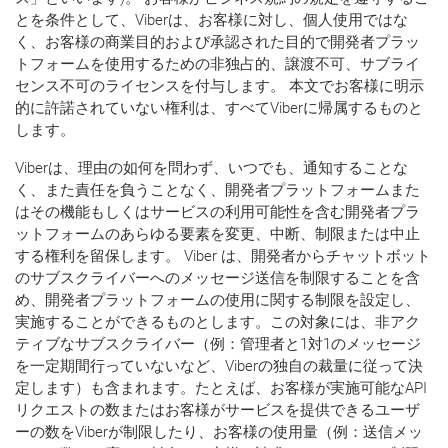
とを条件として、Viberは、お客様に対し、個人使用ではな
く、お客様の商業目的および承認された目的で開発者プラッ
トフォームを使用するための非独占的、譲渡不可、サブライ
センス不可のライセンスを付与します。 本文でお客様に明示
的に許諾されていない権利は、すべてViberに帰属するものと
します。
Viberは、理由の如何を問わず、いつでも、通知することな
く、また責任を負うことなく、開発者プラットフォームまた
はその機能もしくはサービスの利用可能性を含む開発者プラ
ットフォームのあらゆる要素を変更、中断、制限または中止
する権利を留保します。 Viber は、開発者からチャットボット
のサブスクライバーへのメッセージ送信を制限することを含
め、開発者プラットフォームの使用に関する制限を設定し、
実施することができるものとします。この対象には、非アク
ティブなサブスクライバー（例：管理者と1対1のメッセージ
を一定期間行っていないなど、Viberの独自の裁量に従って決
定します）も含まれます。たとえば、お客様が実施可能なAPI
リクエストの数またはお客様がサービスを提供できるユーザ
ーの数をViberが制限したり、お客様の使用量（例：送信メッ