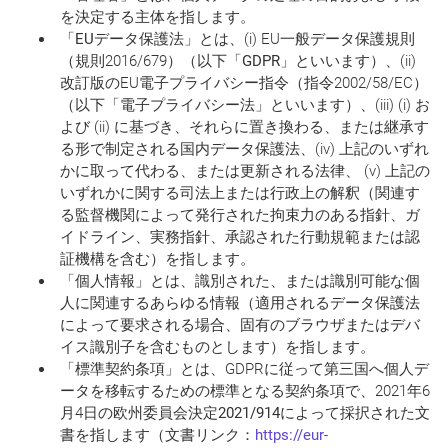
を決定する主体を指します。
「
EUデータ保護法
」とは、(i) EU一般データ保護規則
（規則2016/679）（以下「
GDPR
」といいます）、(ii)
改訂版のEU電子プライバシー指令（指令2002/58/EC）
（以下「
電子プライバシー法
」といいます）、(iii) (i) お
よび (ii) に基づき、それらに置き換わる、または継承す
る形で制定される国内データ保護法、(iv) 上記のいずれ
かに取って代わる、または更新される法律、 (v) 上記の
いずれかに関する司法上または行政上の解釈（関連す
る監督機関によって発行された拘束力のある指針、ガ
イドライン、実務指針、承認された行動規範または認
証機構を含む）を指します。
「
個人情報
」とは、識別された、または識別可能な個
人に関連するあらゆる情報（適用されるデータ保護法
によって要求される場合、固有のブラウザまたはデバ
イス識別子を含むものとします）を指します。
「
標準契約条項
」とは、GDPRに従って第三国へ個人デ
ータを移転するための標準となる契約条項で、2021年6
月4日の欧州委員会
決定2021/914
によって採択された文
書を指します（文書リンク：
https://eur-