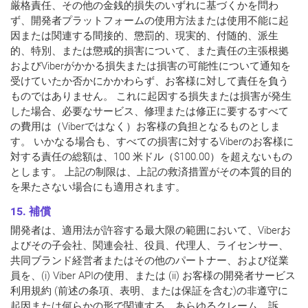
厳格責任、その他の金銭的損失のいずれに基づくかを問わ
ず、開発者プラットフォームの使用方法または使用不能に起
因または関連する間接的、懲罰的、現実的、付随的、派生
的、特別、または懲戒的損害について、また責任の主張根拠
およびViberがかかる損失または損害の可能性について通知を
受けていたか否かにかかわらず、お客様に対して責任を負う
ものではありません。 これに起因する損失または損害が発生
した場合、必要なサービス、修理または修正に要するすべて
の費用は（Viberではなく）お客様の負担となるものとしま
す。 いかなる場合も、すべての損害に対するViberのお客様に
対する責任の総額は、100 米ドル（$100.00）を超えないもの
とします。 上記の制限は、上記の救済措置がその本質的目的
を果たさない場合にも適用されます。
15. 補償
開発者は、適用法が許容する最大限の範囲において、Viberお
よびその子会社、関連会社、役員、代理人、ライセンサー、
共同ブランド経営者またはその他のパートナー、および従業
員を、(i) Viber APIの使用、または (ii) お客様の開発者サービス
利用規約 (前述の条項、表明、または保証を含む)の非遵守に
起因または何らかの形で関連する、あらゆるクレーム、訴