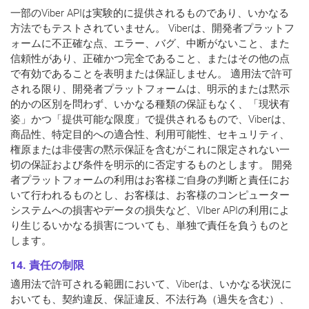
一部のViber APIは実験的に提供されるものであり、いかなる
方法でもテストされていません。 Viberは、開発者プラットフ
ォームに不正確な点、エラー、バグ、中断がないこと、また
信頼性があり、正確かつ完全であること、またはその他の点
で有効であることを表明または保証しません。 適用法で許可
される限り、開発者プラットフォームは、明示的または黙示
的かの区別を問わず、いかなる種類の保証もなく、「現状有
姿」かつ「提供可能な限度」で提供されるもので、Viberは、
商品性、特定目的への適合性、利用可能性、セキュリティ、
権原または非侵害の黙示保証を含むがこれに限定されない一
切の保証および条件を明示的に否定するものとします。 開発
者プラットフォームの利用はお客様ご自身の判断と責任にお
いて行われるものとし、お客様は、お客様のコンピューター
システムへの損害やデータの損失など、VIber APIの利用によ
り生じるいかなる損害についても、単独で責任を負うものと
します。
14. 責任の制限
適用法で許可される範囲において、Viberは、いかなる状況に
おいても、契約違反、保証違反、不法行為（過失を含む）、