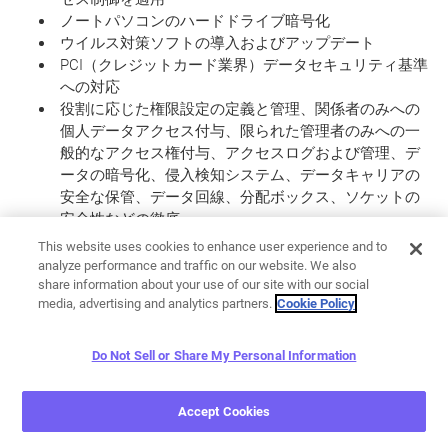
ノートパソコンのハードドライブ暗号化
ウイルス対策ソフトの導入およびアップデート
PCI（クレジットカード業界）データセキュリティ基準
への対応
役割に応じた権限設定の定義と管理、関係者のみへの
個人データアクセス付与、限られた管理者のみへの一
般的なアクセス権付与、アクセスログおよび管理、デ
ータの暗号化、侵入検知システム、データキャリアの
安全な保管、データ回線、分配ボックス、ソケットの
安全性などの徹底
This website uses cookies to enhance user experience and to
個人データが電子的な転送、輸送または保管中に許可
analyze performance and traffic on our website. We also
なく読み取り、コピー、修正または削除されないこと
share information about your use of our site with our social
を保証し、データ転送設備による個人データの転送が
media, advertising and analytics partners.
Cookie Policy
予測される機関を確認すること（データ転送管理）、
特に次の措置を講じること。
Do Not Sell or Share My Personal Information
通信の暗号化、トンネリング（VPN＝Virtual Private
Network）、ファイアウォールなどの設定、物理的に輸
Accept Cookies
送する場合は安全な輸送コンテナの確保、ノートパソ