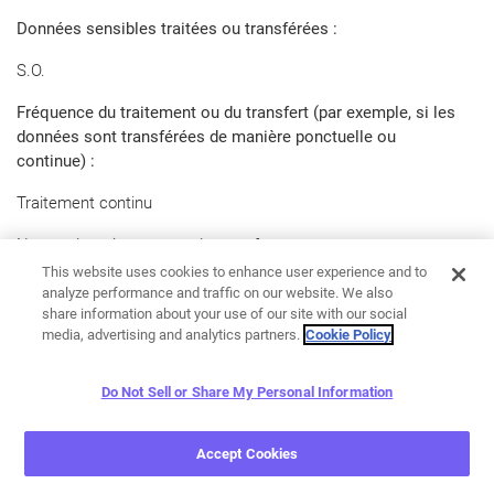
Données sensibles traitées ou transférées :
S.O.
Fréquence du traitement ou du transfert (par exemple, si les
données sont transférées de manière ponctuelle ou
continue) :
Traitement continu
Nature du traitement ou du transfert :
This website uses cookies to enhance user experience and to
Le Développeur reçoit les données personnelles via l’API Viber
analyze performance and traffic on our website. We also
et les traite aux fins ci-dessous.
share information about your use of our site with our social
media, advertising and analytics partners.
Cookie Policy
Fins du transfert des données et de leur traitement
approfondi
:
Do Not Sell or Share My Personal Information
Pour permettre la personnalisation du produit du Développeur.
Accept Cookies
Période pendant laquelle les Données personnelles seront
conservées, ou, s’il n’est pas possible d’estimer cette période,