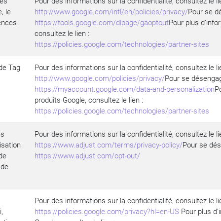
les
Pour des informations sur la confidentialité, consultez le li
, le
http://www.google.com/intl/en/policies/privacy/
Pour se dé
rences
https://tools.google.com/dlpage/gaoptout
Pour plus d’info
consultez le lien :
https://policies.google.com/technologies/partner-sites
 de Tag
Pour des informations sur la confidentialité, consultez le li
http://www.google.com/policies/privacy/
Pour se désengage
https://myaccount.google.com/data-and-personalization
Po
produits Google, consultez le lien :
https://policies.google.com/technologies/partner-sites
es
Pour des informations sur la confidentialité, consultez le li
lisation
https://www.adjust.com/terms/privacy-policy/
Pour se dése
 de
https://www.adjust.com/opt-out/
 de
Pour des informations sur la confidentialité, consultez le li
,
https://policies.google.com/privacy?hl=en-US
Pour plus d’i