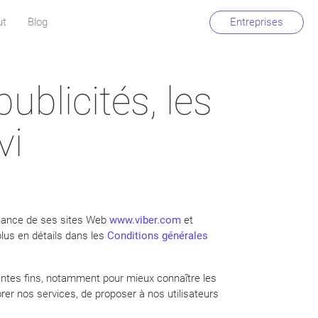
ut
Blog
Entreprises
ublicités, les
vi
enance de ses sites Web
www.viber.com
et
 plus en détails dans les
Conditions générales
érentes fins, notamment pour mieux connaître les
orer nos services, de proposer à nos utilisateurs