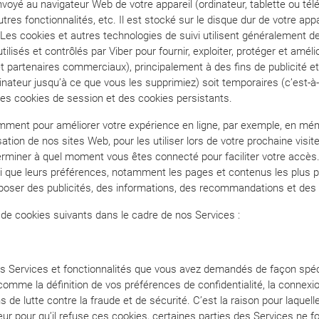
nvoyé au navigateur Web de votre appareil (ordinateur, tablette ou té
utres fonctionnalités, etc. Il est stocké sur le disque dur de votre ap
 Les cookies et autres technologies de suivi utilisent généralement d
utilisés et contrôlés par Viber pour fournir, exploiter, protéger et amé
t partenaires commerciaux), principalement à des fins de publicité et
rdinateur jusqu’à ce que vous les supprimiez) soit temporaires (c’est-à
 des cookies de session et des cookies persistants.
amment pour améliorer votre expérience en ligne, par exemple, en mé
sation de nos sites Web, pour les utiliser lors de votre prochaine visi
déterminer à quel moment vous êtes connecté pour faciliter votre accè
nsi que leurs préférences, notamment les pages et contenus les plus p
oposer des publicités, des informations, des recommandations et de
 de cookies suivants dans le cadre de nos Services :
es Services et fonctionnalités que vous avez demandés de façon spé
omme la définition de vos préférences de confidentialité, la connexio
ns de lutte contre la fraude et de sécurité. C’est la raison pour laqu
r pour qu’il refuse ces cookies, certaines parties des Services ne f