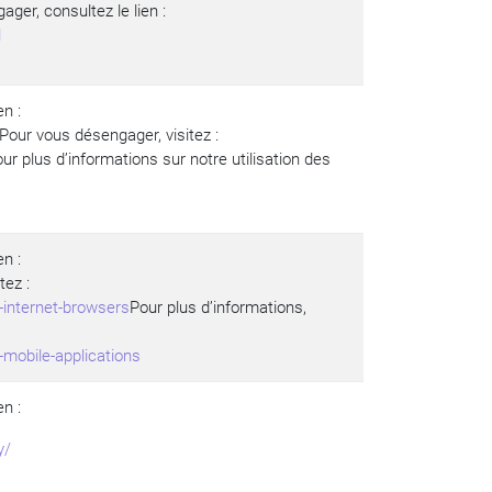
ger, consultez le lien :
l
en :
Pour vous désengager, visitez :
ur plus d’informations sur notre utilisation des
en :
tez :
-internet-browsers
Pour plus d’informations,
-mobile-applications
en :
y/