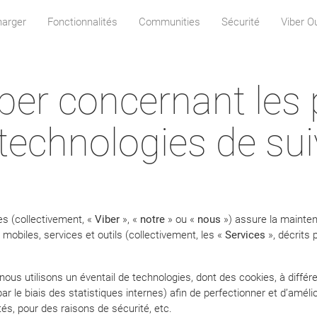
harger
Fonctionnalités
Communities
Sécurité
Viber O
ber concernant les p
 technologies de sui
iées (collectivement, «
Viber
», «
notre
» ou «
nous
») assure la maint
mobiles, services et outils (collectivement, les «
Services
», décrits
 nous utilisons un éventail de technologies, dont des cookies, à diff
ar le biais des statistiques internes) afin de perfectionner et d’améli
és, pour des raisons de sécurité, etc.