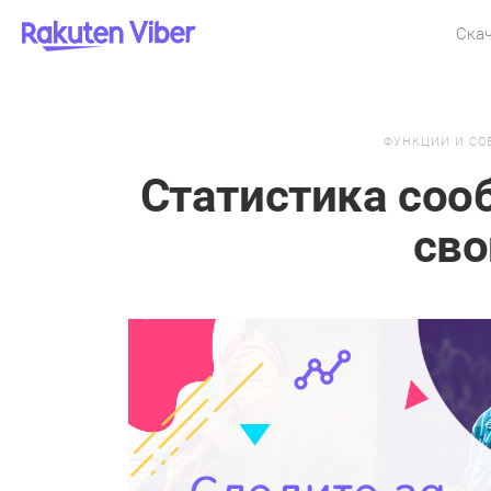
Ска
ФУНКЦИИ И СО
Статистика соо
сво