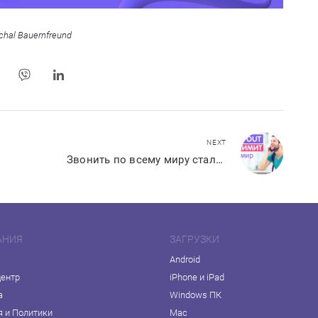
chal Bauernfreund
NEXT
Звонить по всему миру стало ещё выгоднее!
АНИЯ
ЗАГРУЗКИ
Android
центр
iPhone и iPad
а
Windows ПК
я и Политики
Mac