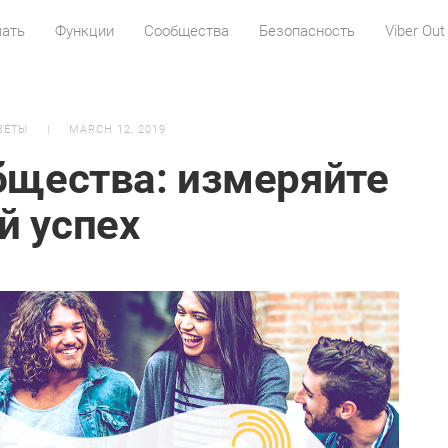
чать
Функции
Сообщества
Безопасность
Viber Out
ВЕТЫ
MARCH 12, 2019
бщества: измеряйте
й успех