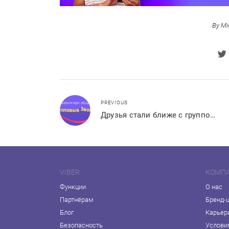
By Mi
PREVIOUS
Друзья стали ближе с групповыми звонками в Viber
VIBER
КОМП
Функции
О нас
Партнёрам
Бренд-
Блог
Карьер
Безопасность
Услови