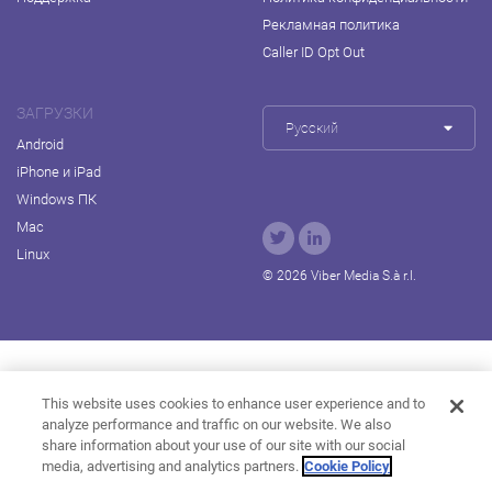
Рекламная политика
Caller ID Opt Out
ЗАГРУЗКИ
Русский
Android
iPhone и iPad
Windows ПК
Mac
Linux
© 2026 Viber Media S.à r.l.
Rakuten Viki
Rakuten Kobo
Rakuten Travel
This website uses cookies to enhance user experience and to
analyze performance and traffic on our website. We also
Rakuten Marketing
Rakuten Insight
Rakuten TV
share information about your use of our site with our social
About Rakuten
media, advertising and analytics partners.
Cookie Policy