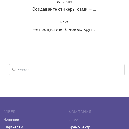
PREVIOUS
Создавайте стикеры сами – расскажите свою историю
NEXT
Не пропустите: 6 новых крутых штук в Viber
Search for:
VIBER
КОМПАНИЯ
Функции
О нас
Партнёрам
Бренд-центр