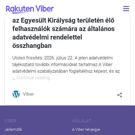
Adatvédelmi tájékoztató az EGT és
az Egyesült Királyság területén élő
felhasználók számára az általános
adatvédelmi rendelettel
összhangban
Utolsó frissítés: 2026. július 22. A jelen adatvédelmi
tájékoztató további információkat tartalmaz A Viber
adatvédelmi szabályzatában foglaltakhoz képest, és az
Adatvédelmi tájékoztató az EGT és az Egyes
…
Continue reading
Viber
VIBER
VÁLLALAT
Jellemzők
A Viber névjegye