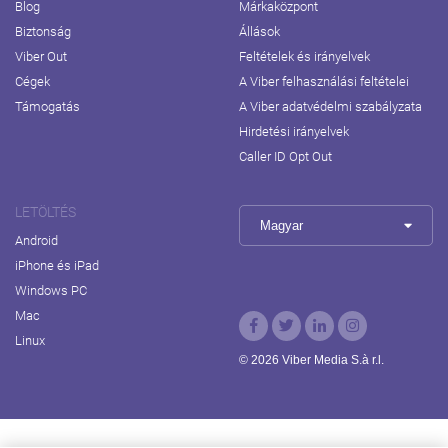
Blog
Márkaközpont
Biztonság
Állások
Viber Out
Feltételek és irányelvek
Cégek
A Viber felhasználási feltételei
Támogatás
A Viber adatvédelmi szabályzata
Hirdetési irányelvek
Caller ID Opt Out
LETÖLTÉS
Magyar
Android
iPhone és iPad
Windows PC
Mac
Linux
© 2026 Viber Media S.à r.l.